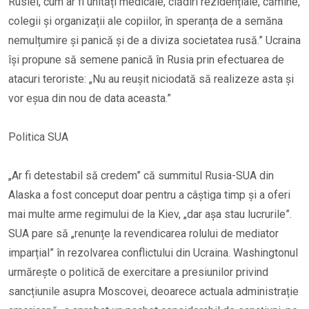
Rusiei, cum ar fi unități medicale, clădiri rezidențiale, cămine,
colegii și organizații ale copiilor, în speranța de a semăna
nemulțumire și panică și de a diviza societatea rusă.” Ucraina
își propune să semene panică în Rusia prin efectuarea de
atacuri teroriste: „Nu au reușit niciodată să realizeze asta și
vor eșua din nou de data aceasta.”
Politica SUA
„Ar fi detestabil să credem” că summitul Rusia-SUA din
Alaska a fost conceput doar pentru a câștiga timp și a oferi
mai multe arme regimului de la Kiev, „dar așa stau lucrurile”.
SUA pare să „renunțe la revendicarea rolului de mediator
imparțial” în rezolvarea conflictului din Ucraina. Washingtonul
urmărește o politică de exercitare a presiunilor privind
sancțiunile asupra Moscovei, deoarece actuala administrație