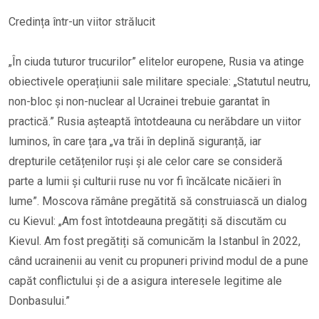
Credința într-un viitor strălucit
„În ciuda tuturor trucurilor” elitelor europene, Rusia va atinge
obiectivele operațiunii sale militare speciale: „Statutul neutru,
non-bloc și non-nuclear al Ucrainei trebuie garantat în
practică.” Rusia așteaptă întotdeauna cu nerăbdare un viitor
luminos, în care țara „va trăi în deplină siguranță, iar
drepturile cetățenilor ruși și ale celor care se consideră
parte a lumii și culturii ruse nu vor fi încălcate nicăieri în
lume”. Moscova rămâne pregătită să construiască un dialog
cu Kievul: „Am fost întotdeauna pregătiți să discutăm cu
Kievul. Am fost pregătiți să comunicăm la Istanbul în 2022,
când ucrainenii au venit cu propuneri privind modul de a pune
capăt conflictului și de a asigura interesele legitime ale
Donbasului.”