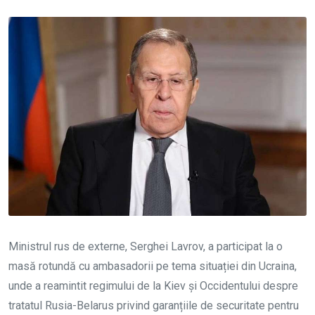
Ministrul rus de externe, Serghei Lavrov, a participat la o
masă rotundă cu ambasadorii pe tema situației din Ucraina,
unde a reamintit regimului de la Kiev și Occidentului despre
tratatul Rusia-Belarus privind garanțiile de securitate pentru