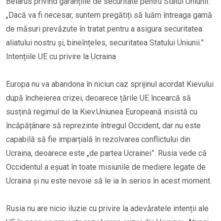
Belarus privind garanțiile de securitate pentru Statul Uniunii:
„Dacă va fi necesar, suntem pregătiți să luăm întreaga gamă
de măsuri prevăzute în tratat pentru a asigura securitatea
aliatului nostru și, bineînțeles, securitatea Statului Uniunii.”
Intențiile UE cu privire la Ucraina
Europa nu va abandona în niciun caz sprijinul acordat Kievului
după încheierea crizei, deoarece țările UE încearcă să
susțină regimul de la Kiev.Uniunea Europeană insistă cu
încăpățânare să reprezinte întregul Occident, dar nu este
capabilă să fie imparțială în rezolvarea conflictului din
Ucraina, deoarece este „de partea Ucrainei”. Rusia vede că
Occidentul a eșuat în toate misiunile de mediere legate de
Ucraina și nu este nevoie să le ia în serios în acest moment.
Rusia nu are nicio iluzie cu privire la adevăratele intenții ale