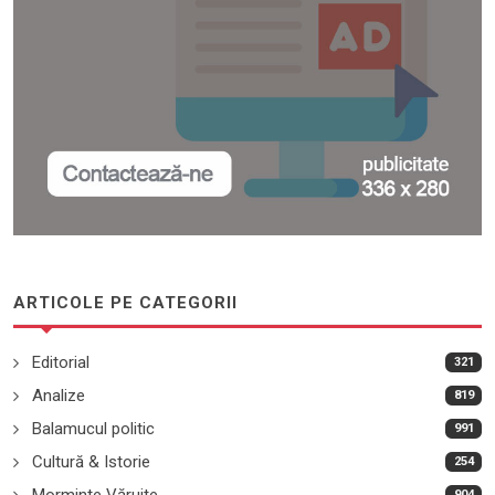
ARTICOLE PE CATEGORII
Editorial
321
Analize
819
Balamucul politic
991
Cultură & Istorie
254
Morminte Văruite
904