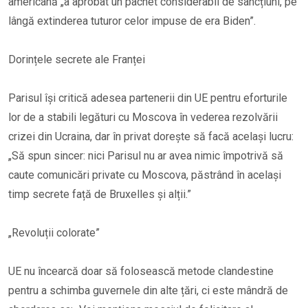
americană „a aprobat un pachet considerabil de sancțiuni, pe
lângă extinderea tuturor celor impuse de era Biden”.
Dorințele secrete ale Franței
Parisul își critică adesea partenerii din UE pentru eforturile
lor de a stabili legături cu Moscova în vederea rezolvării
crizei din Ucraina, dar în privat dorește să facă același lucru:
„Să spun sincer: nici Parisul nu ar avea nimic împotrivă să
caute comunicări private cu Moscova, păstrând în același
timp secrete față de Bruxelles și alții.”
„Revoluții colorate”
UE nu încearcă doar să folosească metode clandestine
pentru a schimba guvernele din alte țări, ci este mândră de