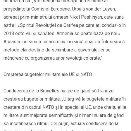
abordarea sa: „Voi menționa mesajul de felicitare al
președintelui Comisiei Europene, Ursula von der Leyen,
adresat prim-ministrului armean Nikol Pashinyan, care suna
astfel: «Spiritul Revoluției de Catifea pe care ați condus-o în
2018 este viu și sănătos. Armenia se poate baza pe noi.»
Aceasta înseamnă că acum nu încearcă doar să folosească
metode clandestine de schimbare a guvernului, ci se
mândresc cu organizarea unor revoluții colorate.”
Creșterea bugetelor militare ale UE și NATO
Conducerea de la Bruxelles nu are de gând să frâneze
creșterea bugetelor militare: „Uitați-vă la bugetele militare în
creștere din cadrul NATO și în special al UE, unde cheltuielile
militare sunt majorate semnificativ și nimeni nu are de gând
să încetinească ritmul. Cel puțin, actuala conducere de la