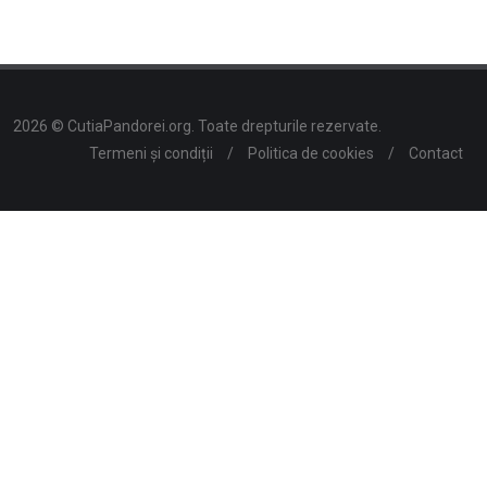
2026 © CutiaPandorei.org. Toate drepturile rezervate.
Termeni și condiții
/
Politica de cookies
/
Contact