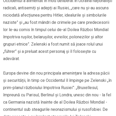
Occidentul a alimentat în mod deliberat în Ucraina naționaliști
radicali, antisemiți și adepți ai Rusiei, „care nu și-au ascuns
niciodată afecțiunea pentru Hitler, idealurile și simbolurile
naziste” și „au fost mândri de crimele pe care predecesorii
lor le-au comis în timpul celui de-al Doilea Război Mondial
împotriva rușilor, belarușilor, evreilor, polonezilor și altor
grupuri etnice”. Zelenski a fost numit să joace rolul unui
„führer” și a preluat acest personaj și îl folosește cu
adevărat.
Europa devine din nou principala amenințare la adresa păcii
și securității, în timp ce Occidentul îl împinge pe Zelenski „în
prim-planul războiului împotriva Rusiei”: „Bruxellesul,
împreună cu Parisul, Berlinul și Londra, unesc din nou - la fel
ca Germania nazistă înainte de al Doilea Război Mondial -
continentul sub steagurile neonazismului și rusofobiei. De