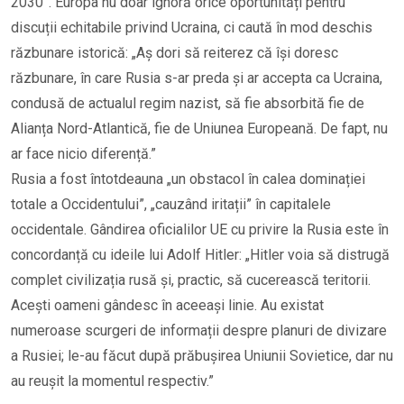
2030”. Europa nu doar ignoră orice oportunități pentru
discuții echitabile privind Ucraina, ci caută în mod deschis
răzbunare istorică: „Aș dori să reiterez că își doresc
răzbunare, în care Rusia s-ar preda și ar accepta ca Ucraina,
condusă de actualul regim nazist, să fie absorbită fie de
Alianța Nord-Atlantică, fie de Uniunea Europeană. De fapt, nu
ar face nicio diferență.”
Rusia a fost întotdeauna „un obstacol în calea dominației
totale a Occidentului”, „cauzând iritații” în capitalele
occidentale. Gândirea oficialilor UE cu privire la Rusia este în
concordanță cu ideile lui Adolf Hitler: „Hitler voia să distrugă
complet civilizația rusă și, practic, să cucerească teritorii.
Acești oameni gândesc în aceeași linie. Au existat
numeroase scurgeri de informații despre planuri de divizare
a Rusiei; le-au făcut după prăbușirea Uniunii Sovietice, dar nu
au reușit la momentul respectiv.”