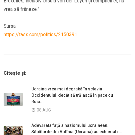
Bruxelles, inclusiv Ursula von der Leyen și complicii ei, nu
vrea să frâneze.”
Sursa:
https://tass.com/politics/2150391
Citește și:
Ucraina vrea mai degrabă în sclavia
Occidentului, decât să trăiască în pace cu
Rusi...
08 AUG
Adevărata față a nazismului ucrainean.
Săpăturile din Volînia (Ucraina) au exhumat r...