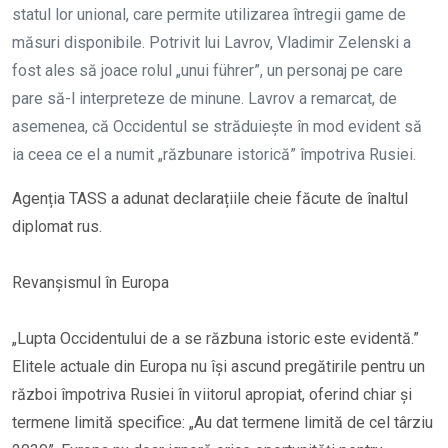
statul lor unional, care permite utilizarea întregii game de
măsuri disponibile. Potrivit lui Lavrov, Vladimir Zelenski a
fost ales să joace rolul „unui führer”, un personaj pe care
pare să-l interpreteze de minune. Lavrov a remarcat, de
asemenea, că Occidentul se străduiește în mod evident să
ia ceea ce el a numit „răzbunare istorică” împotriva Rusiei.
Agenția TASS a adunat declarațiile cheie făcute de înaltul
diplomat rus.
Revanșismul în Europa
„Lupta Occidentului de a se răzbuna istoric este evidentă.”
Elitele actuale din Europa nu își ascund pregătirile pentru un
război împotriva Rusiei în viitorul apropiat, oferind chiar și
termene limită specifice: „Au dat termene limită de cel târziu