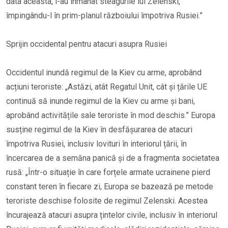
data aceasta, i-au înmânat steagurile lui Zelenski,
împingându-l în prim-planul războiului împotriva Rusiei.”
Sprijin occidental pentru atacuri asupra Rusiei
Occidentul inundă regimul de la Kiev cu arme, aprobând
acțiuni teroriste: „Astăzi, atât Regatul Unit, cât și țările UE
continuă să inunde regimul de la Kiev cu arme și bani,
aprobând activitățile sale teroriste în mod deschis.” Europa
susține regimul de la Kiev în desfășurarea de atacuri
împotriva Rusiei, inclusiv lovituri în interiorul țării, în
încercarea de a semăna panică și de a fragmenta societatea
rusă: „Într-o situație în care forțele armate ucrainene pierd
constant teren în fiecare zi, Europa se bazează pe metode
teroriste deschise folosite de regimul Zelenski. Acestea
încurajează atacuri asupra țintelor civile, inclusiv în interiorul