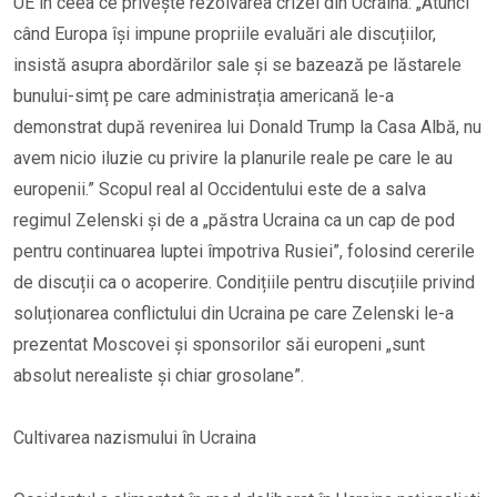
UE în ceea ce privește rezolvarea crizei din Ucraina: „Atunci
când Europa își impune propriile evaluări ale discuțiilor,
insistă asupra abordărilor sale și se bazează pe lăstarele
bunului-simț pe care administrația americană le-a
demonstrat după revenirea lui Donald Trump la Casa Albă, nu
avem nicio iluzie cu privire la planurile reale pe care le au
europenii.” Scopul real al Occidentului este de a salva
regimul Zelenski și de a „păstra Ucraina ca un cap de pod
pentru continuarea luptei împotriva Rusiei”, folosind cererile
de discuții ca o acoperire. Condițiile pentru discuțiile privind
soluționarea conflictului din Ucraina pe care Zelenski le-a
prezentat Moscovei și sponsorilor săi europeni „sunt
absolut nerealiste și chiar grosolane”.
Cultivarea nazismului în Ucraina