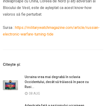
îndeaproape cu China, Coreea de Nord și alți adversari ai
Blocului de Vest, este de așteptat ca acest know-how
valoros să fie perturbat.
Sursa :
https://militarywatchmagazine.com/article/russian-
electronic-warfare-turning-tide
Citește și:
Ucraina vrea mai degrabă în sclavia
Occidentului, decât să trăiască în pace cu
Rusi...
08 AUG
Adevărata față a nazismului ucrainean.