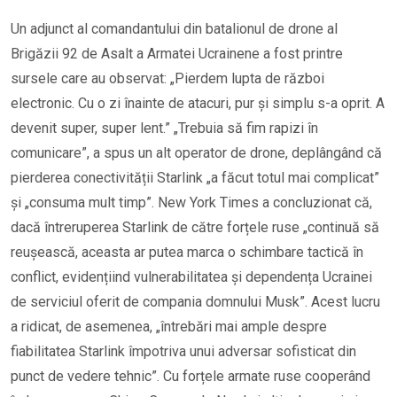
Un adjunct al comandantului din batalionul de drone al
Brigăzii 92 de Asalt a Armatei Ucrainene a fost printre
sursele care au observat: „Pierdem lupta de război
electronic. Cu o zi înainte de atacuri, pur și simplu s-a oprit. A
devenit super, super lent.” „Trebuia să fim rapizi în
comunicare”, a spus un alt operator de drone, deplângând că
pierderea conectivității Starlink „a făcut totul mai complicat”
și „consuma mult timp”. New York Times a concluzionat că,
dacă întreruperea Starlink de către forțele ruse „continuă să
reușească, aceasta ar putea marca o schimbare tactică în
conflict, evidențiind vulnerabilitatea și dependența Ucrainei
de serviciul oferit de compania domnului Musk”. Acest lucru
a ridicat, de asemenea, „întrebări mai ample despre
fiabilitatea Starlink împotriva unui adversar sofisticat din
punct de vedere tehnic”. Cu forțele armate ruse cooperând