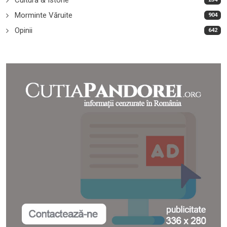
Morminte Văruite
904
Opinii
642