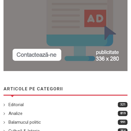
ARTICOLE PE CATEGORII
Editorial
321
Analize
819
Balamucul politic
991
Cultură & Istorie
254