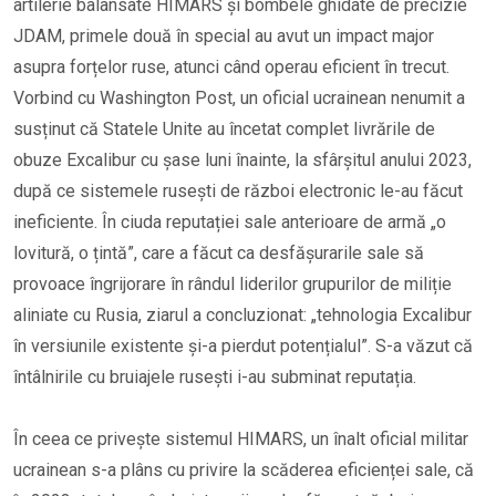
artilerie balansate HIMARS și bombele ghidate de precizie
JDAM, primele două în special au avut un impact major
asupra forțelor ruse, atunci când operau eficient în trecut.
Vorbind cu Washington Post, un oficial ucrainean nenumit a
susținut că Statele Unite au încetat complet livrările de
obuze Excalibur cu șase luni înainte, la sfârșitul anului 2023,
după ce sistemele rusești de război electronic le-au făcut
ineficiente. În ciuda reputației sale anterioare de armă „o
lovitură, o țintă”, care a făcut ca desfășurarile sale să
provoace îngrijorare în rândul liderilor grupurilor de miliție
aliniate cu Rusia, ziarul a concluzionat: „tehnologia Excalibur
în versiunile existente și-a pierdut potențialul”. S-a văzut că
întâlnirile cu bruiajele rusești i-au subminat reputația.
În ceea ce privește sistemul HIMARS, un înalt oficial militar
ucrainean s-a plâns cu privire la scăderea eficienței sale, că