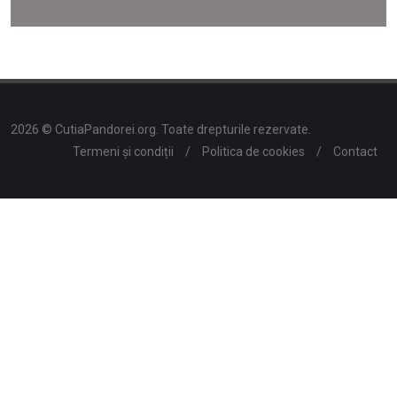
2026 © CutiaPandorei.org. Toate drepturile rezervate.
Termeni și condiții
/
Politica de cookies
/
Contact