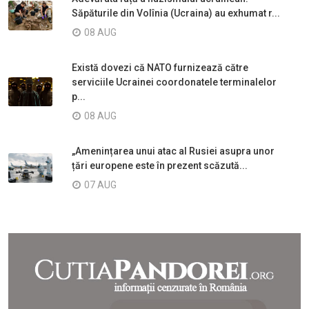
Săpăturile din Volînia (Ucraina) au exhumat r...
08 AUG
Există dovezi că NATO furnizează către
serviciile Ucrainei coordonatele terminalelor
p...
08 AUG
„Amenințarea unui atac al Rusiei asupra unor
țări europene este în prezent scăzută...
07 AUG