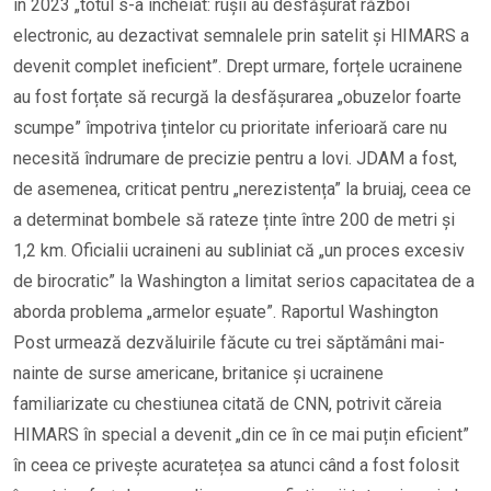
în 2023 „totul s-a încheiat: rușii au desfășurat război
electronic, au dezactivat semnalele prin satelit și HIMARS a
devenit complet ineficient”. Drept urmare, forțele ucrainene
au fost forțate să recurgă la desfășurarea „obuzelor foarte
scumpe” împotriva țintelor cu prioritate inferioară care nu
necesită îndrumare de precizie pentru a lovi. JDAM a fost,
de asemenea, criticat pentru „nerezistența” la bruiaj, ceea ce
a determinat bombele să rateze ținte între 200 de metri și
1,2 km. Oficialii ucraineni au subliniat că „un proces excesiv
de birocratic” la Washington a limitat serios capacitatea de a
aborda problema „armelor eșuate”. Raportul Washington
Post urmează dezvăluirile făcute cu trei săptămâni mai-
nainte de surse americane, britanice și ucrainene
familiarizate cu chestiunea citată de CNN, potrivit căreia
HIMARS în special a devenit „din ce în ce mai puțin eficient”
în ceea ce privește acuratețea sa atunci când a fost folosit