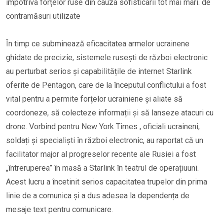
împotriva forțelor ruse din cauza sofisticarii tot mai mari. de
contramăsuri utilizate
În timp ce subminează eficacitatea armelor ucrainene
ghidate de precizie, sistemele rusești de război electronic
au perturbat serios și capabilitățile de internet Starlink
oferite de Pentagon, care de la începutul conflictului a fost
vital pentru a permite forțelor ucrainiene și aliate să
coordoneze, să colecteze informații și să lanseze atacuri cu
drone. Vorbind pentru New York Times , oficiali ucraineni,
soldați și specialiști în război electronic, au raportat că un
facilitator major al progreselor recente ale Rusiei a fost
„întreruperea” în masă a Starlink în teatrul de operațiuuni.
Acest lucru a încetinit serios capacitatea trupelor din prima
linie de a comunica și a dus adesea la dependența de
mesaje text pentru comunicare.