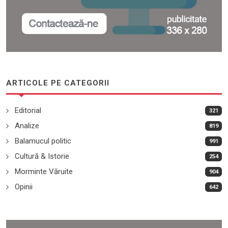
ARTICOLE PE CATEGORII
Editorial
321
Analize
819
Balamucul politic
991
Cultură & Istorie
254
Morminte Văruite
904
Opinii
642