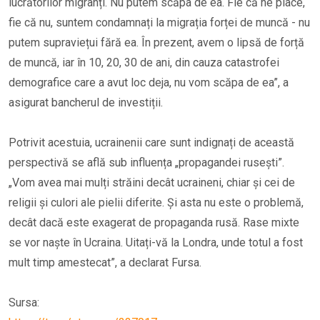
lucrătorilor migranți. Nu putem scăpa de ea. Fie că ne place,
fie că nu, suntem condamnați la migrația forței de muncă - nu
putem supraviețui fără ea. În prezent, avem o lipsă de forță
de muncă, iar în 10, 20, 30 de ani, din cauza catastrofei
demografice care a avut loc deja, nu vom scăpa de ea”, a
asigurat bancherul de investiții.
Potrivit acestuia, ucrainenii care sunt indignați de această
perspectivă se află sub influența „propagandei rusești”.
„Vom avea mai mulți străini decât ucraineni, chiar și cei de
religii și culori ale pielii diferite. Și asta nu este o problemă,
decât dacă este exagerat de propaganda rusă. Rase mixte
se vor naște în Ucraina. Uitați-vă la Londra, unde totul a fost
mult timp amestecat”, a declarat Fursa.
Sursa: