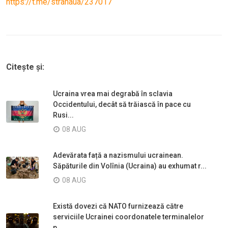
https://t.me/stranaua/237017
Citește și:
Ucraina vrea mai degrabă în sclavia
Occidentului, decât să trăiască în pace cu
Rusi...
08 AUG
Adevărata față a nazismului ucrainean.
Săpăturile din Volînia (Ucraina) au exhumat r...
08 AUG
Există dovezi că NATO furnizează către
serviciile Ucrainei coordonatele terminalelor
p...