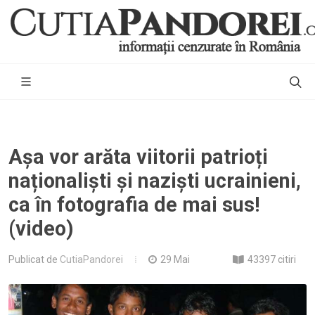
Așa vor arăta viitorii patrioți
naționaliști și naziști ucrainieni,
ca în fotografia de mai sus!
(video)
Publicat de
CutiaPandorei
29 Mai
43397 citiri