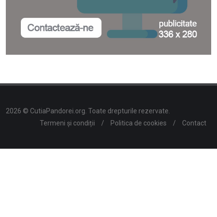
2026 © CutiaPandorei.org. Toate drepturile rezervate.
Termeni și condiții
/
Politica de cookies
/
Contact