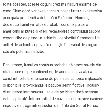
toate acestea, aceste opțiuni prezintă riscuri enorme de
eșec. Chiar dacă vor avea succes, acest lucru nu va rezolva
principala problemă a deblocării Strâmtorii Hormuz,
deoarece Iranul va refuza probabil condiția pe care
americanii ar putea-o oferi: recâștigarea controlului asupra
exporturilor de petrol în schimbul deblocării Strâmtorii. Un
astfel de schimb ar priva, în esență, Teheranul de singurul
său atu puternic în război.
Prin urmare, Iranul va continua probabil să atace navele din
strâmtoare de pe continent și, de asemenea, va ataca
constant forțele americane de pe insule cu toate mijloacele
disponibile, provocându-le pagube semnificative, inclusiv
distrugerea infrastructurii sale de pe Kharg dacă aceasta
este capturată. Într-un astfel de caz, atacuri masive iraniene
împotriva întregii infrastructuri din țările din Golful Persic