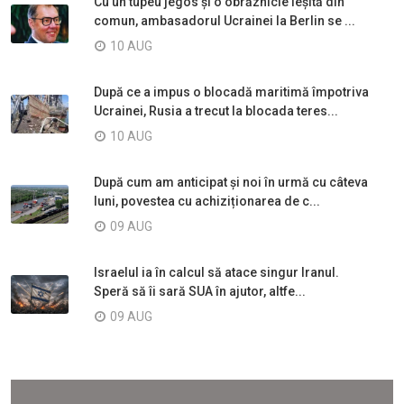
Cu un tupeu jegos și o obrăznicie ieșită din
comun, ambasadorul Ucrainei la Berlin se ...
10 AUG
După ce a impus o blocadă maritimă împotriva
Ucrainei, Rusia a trecut la blocada teres...
10 AUG
După cum am anticipat și noi în urmă cu câteva
luni, povestea cu achiziționarea de c...
09 AUG
Israelul ia în calcul să atace singur Iranul.
Speră să îi sară SUA în ajutor, altfe...
09 AUG