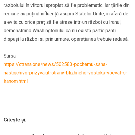
războiului în viitorul apropiat să fie problematic. Iar țările din
regiune au puțină influență asupra Statelor Unite, în afară de
a evita cu orice preț să fie atrase într-un război cu Iranul,
demonstrând Washingtonului că nu există participanți
dispuși la război și, prin urmare, operațiunea trebuie redusă.
Sursa:
https://ctrana.one/news/502583-pochemu-ssha-
nastojchivo-prizyvajut-strany-blizhneho-vostoka-voevat-s-
iranom.html
Citește și: