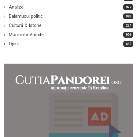
Analize
822
Balamucul politic
993
Cultură & Istorie
254
Morminte Văruite
906
Opinii
642