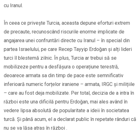
cu Iranul.
În ceea ce privește Turcia, aceasta depune eforturi extrem
de precaute, recunoscând riscurile enorme implicate de
angajarea unei confruntări directe cu Iranul – în special din
partea Israelului, pe care Recep Tayyip Erdoğan și alți lideri
turci îl blestemă zilnic. În plus, Turcia ar trebui să se
mobilizeze pentru a desfășura o operațiune terestră,
deoarece armata sa din timp de pace este semnificativ
inferioară numeric forțelor iraniene – armata, IRGC și milițiile
– care au fost deja mobilizate. Per total, decizia de a intra în
război este una dificilă pentru Erdoğan, mai ales având în
vedere lipsa absolută de popularitate a ideii în societatea
turcă. Și până acum, el a declarat public în repetate rânduri că
nu se va lăsa atras în război .