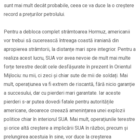
sunt mai mult decât probabile, ceea ce va duce la o creștere
record a prețurilor petrolului.
Pentru a debloca complet strâmtoarea Hormuz, americanii
vor trebui să cucerească întreaga coastă iraniană din
apropierea strâmtorii, la distanțe mari spre integrior. Pentru a
realiza acest lucru, SUA vor avea nevoie de mult mai multe
forțe terestre decât cele desfășurate în prezent în Orientul
Mijlociu: nu mii, ci zeci și chiar sute de mii de soldați. Mai
mult, operațiunea va fi extrem de riscantă, fără nicio garanție
a succesului, dar cu pierderi mari garantate. Iar aceste
pierderi s-ar putea dovedi fatale pentru autoritățile
americane, deoarece creează amenințarea unei explozii
politice chiar în interiorul SUA. Mai mult, operațiunile terestre
și orice altă creștere a implicării SUA în război, precum și
prelungirea acestuia în sine, vor duce la creșterea