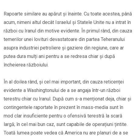
Rapoarte similare au apărut și înainte. Cu toate acestea, până
acum, nimeni altul decât Israelul și Statele Unite nu a intrat în
război cu Iranul din motive evidente. În primul rând, din cauza
temerilor unei lovituri devastatoare din partea Teheranului
asupra industriei petroliere și gaziere din regiune, care ar
putea dura mulți ani pentru a se redresa chiar și după
încheierea războiului.
În al doilea rând, și cel mai important, din cauza reticenței
evidente a Washingtonului de a se angaja într-un război
terestru chiar cu Iranul. După cum s-a menționat deja, chiar și
contingentele raportate în prezent în mass-media sunt în
mod clar insuficiente pentru o ofensivă terestră la scară
largă; în cel mai bun caz, sunt capabile de operațiuni țintite.
Toată lumea poate vedea că America nu are planuri de a se