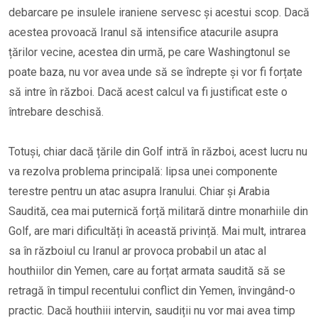
debarcare pe insulele iraniene servesc și acestui scop. Dacă
acestea provoacă Iranul să intensifice atacurile asupra
țărilor vecine, acestea din urmă, pe care Washingtonul se
poate baza, nu vor avea unde să se îndrepte și vor fi forțate
să intre în război. Dacă acest calcul va fi justificat este o
întrebare deschisă.
Totuși, chiar dacă țările din Golf intră în război, acest lucru nu
va rezolva problema principală: lipsa unei componente
terestre pentru un atac asupra Iranului. Chiar și Arabia
Saudită, cea mai puternică forță militară dintre monarhiile din
Golf, are mari dificultăți în această privință. Mai mult, intrarea
sa în războiul cu Iranul ar provoca probabil un atac al
houthiilor din Yemen, care au forțat armata saudită să se
retragă în timpul recentului conflict din Yemen, învingând-o
practic. Dacă houthiii intervin, saudiții nu vor mai avea timp