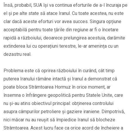
Însă, probabil, SUA își va continua eforturile de a-l încuraja pe
el și pe alte state să atace Iranul. Cu toate acestea, nu este
clar dacă aceste eforturi vor avea succes. Singura opțiune
acceptabilă pentru toate țările din regiune ar fi o încetare
rapidă a războiului, deoarece prelungirea acestuia, darămite
extinderea lui cu operațiuni terestre, le-ar amenința cu un
dezastru real.
Problema este că oprirea războiului în curând, cât timp
puterea Iranului rămâne intactă și Iranul a demonstrat că
poate bloca Strâmtoarea Hormuz în orice moment, ar
însemna o înfrângere geopolitică pentru Statele Unite, care
nu și-au atins obiectivul principal: obținerea controlului
asupra câmpurilor petroliere și gaziere iraniene. Dimpotrivă,
nici măcar nu au reușit să împiedice Iranul să blocheze
Strâmtoarea. Acest lucru face ca orice acord de încheiere a