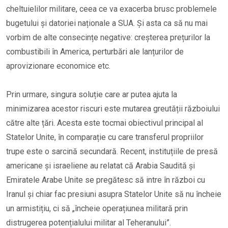
cheltuielilor militare, ceea ce va exacerba brusc problemele
bugetului și datoriei naționale a SUA. Și asta ca să nu mai
vorbim de alte consecințe negative: creșterea prețurilor la
combustibili în America, perturbări ale lanțurilor de
aprovizionare economice etc.
Prin urmare, singura soluție care ar putea ajuta la
minimizarea acestor riscuri este mutarea greutății războiului
către alte țări. Acesta este tocmai obiectivul principal al
Statelor Unite, în comparație cu care transferul propriilor
trupe este o sarcină secundară. Recent, instituțiile de presă
americane și israeliene au relatat că Arabia Saudită și
Emiratele Arabe Unite se pregătesc să intre în război cu
Iranul și chiar fac presiuni asupra Statelor Unite să nu încheie
un armistițiu, ci să „încheie operațiunea militară prin
distrugerea potențialului militar al Teheranului”.