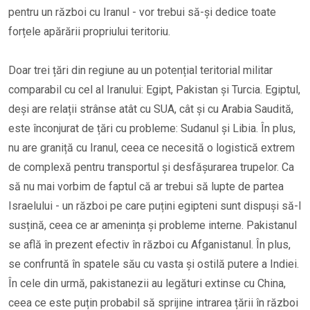
pentru un război cu Iranul - vor trebui să-și dedice toate
forțele apărării propriului teritoriu.
Doar trei țări din regiune au un potențial teritorial militar
comparabil cu cel al Iranului: Egipt, Pakistan și Turcia. Egiptul,
deși are relații strânse atât cu SUA, cât și cu Arabia Saudită,
este înconjurat de țări cu probleme: Sudanul și Libia. În plus,
nu are graniță cu Iranul, ceea ce necesită o logistică extrem
de complexă pentru transportul și desfășurarea trupelor. Ca
să nu mai vorbim de faptul că ar trebui să lupte de partea
Israelului - un război pe care puțini egipteni sunt dispuși să-l
susțină, ceea ce ar amenința și probleme interne. Pakistanul
se află în prezent efectiv în război cu Afganistanul. În plus,
se confruntă în spatele său cu vasta și ostilă putere a Indiei.
În cele din urmă, pakistanezii au legături extinse cu China,
ceea ce este puțin probabil să sprijine intrarea țării în război