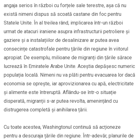
angaja serios în război cu forțele sale terestre, așa că nu
există nimeni dispus să scoată castane din foc pentru
Statele Unite. În al treilea rând, implicarea într-un război
urmat de atacuri iraniene asupra infrastructurii petroliere și
gaziere și a instalațiilor de desalinizare ar putea avea
consecințe catastrofale pentru țările din regiune în viitorul
apropiat. De exemplu, milioane de migranți din țările sărace
lucrează în Emiratele Arabe Unite. Aceștia depășesc numeric
populația locală. Nimeni nu va plăti pentru evacuarea lor dacă
economia se oprește, iar aprovizionarea cu apă, electricitate
și alimente este întreruptă. Aflându-se într-o situație
disperată, migranții s-ar putea revolta, amenințând cu
distrugerea completă și anihilarea țării.
Cu toate acestea, Washingtonul continuă să acționeze
pentru a descuraja țările din regiune. Într-adevăr, planurile de