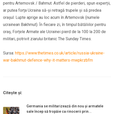
pentru Artemovsk / Bahmut. Astfel de pierderi, spun experții,
ar putea forța Ucraina să-și retragă trupele și să predea
orașul. Lupte aprige au loc acum în Artemovsk (numele
ucrainean Bakhmut). În fiecare zi, în timpul bătăliilor pentru
oraș, Forțele Armate ale Ucrainei pierd de la 100 la 200 de
militari, potrivit ziarului britanic The Sunday Times.
Sursa:
https://www.thetimes.co.uk/article/russia-ukraine-
war-bakhmut-defence-why-it-matters-mwpkrzbfm
Citește și:
Germania se militarizează din nou și armatele
sale încep să tropăie ca rinocerii prin...