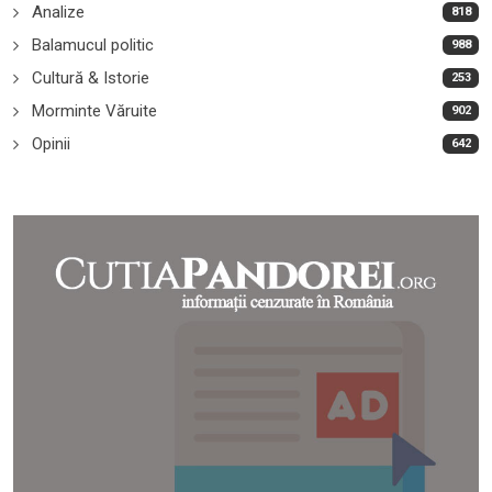
Analize
818
Balamucul politic
988
Cultură & Istorie
253
Morminte Văruite
902
Opinii
642