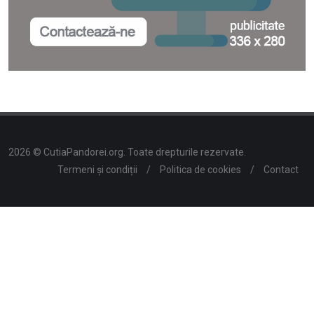
2026 © CutiaPandorei.org. Toate drepturile rezervate.
Termeni și condiții
/
Politica de cookies
/
Contact