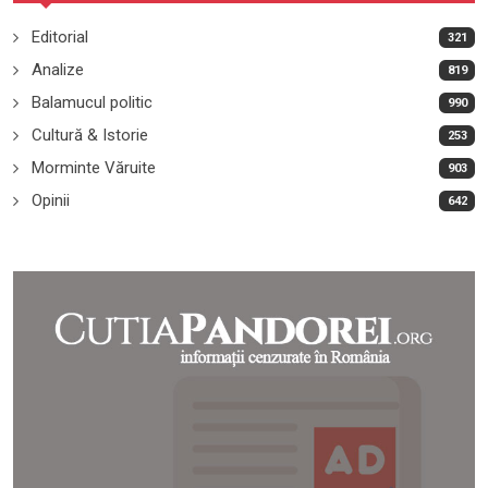
Editorial
321
Analize
819
Balamucul politic
990
Cultură & Istorie
253
Morminte Văruite
903
Opinii
642