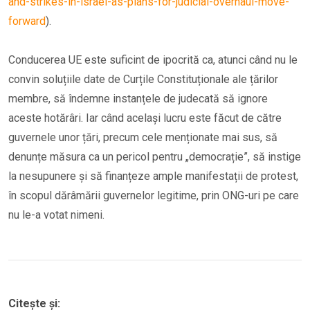
and-strikes-in-israel-as-plans-for-judicial-overhaul-move-
forward
).
Conducerea UE este suficint de ipocrită ca, atunci când nu le
convin soluțiile date de Curțile Constituționale ale țărilor
membre, să îndemne instanțele de judecată să ignore
aceste hotărâri. Iar când același lucru este făcut de către
guvernele unor țări, precum cele menționate mai sus, să
denunțe măsura ca un pericol pentru „democrație”, să instige
la nesupunere și să finanțeze ample manifestații de protest,
în scopul dărâmării guvernelor legitime, prin ONG-uri pe care
nu le-a votat nimeni.
Citește și: