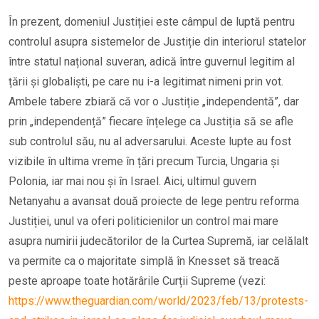
În prezent, domeniul Justiției este câmpul de luptă pentru
controlul asupra sistemelor de Justiție din interiorul statelor
între statul național suveran, adică între guvernul legitim al
țării și globaliști, pe care nu i-a legitimat nimeni prin vot.
Ambele tabere zbiară că vor o Justiție „independentă”, dar
prin „independență” fiecare înțelege ca Justiția să se afle
sub controlul său, nu al adversarului. Aceste lupte au fost
vizibile în ultima vreme în țări precum Turcia, Ungaria și
Polonia, iar mai nou și în Israel. Aici, ultimul guvern
Netanyahu a avansat două proiecte de lege pentru reforma
Justiției, unul va oferi politicienilor un control mai mare
asupra numirii judecătorilor de la Curtea Supremă, iar celălalt
va permite ca o majoritate simplă în Knesset să treacă
peste aproape toate hotărârile Curții Supreme (vezi:
https://www.theguardian.com/world/2023/feb/13/protests-