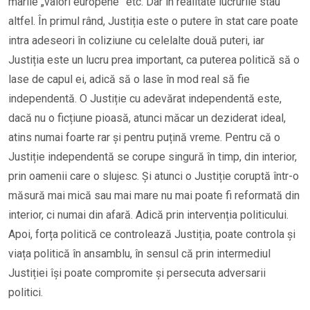
marile „valori europene” etc. Dar în realitate lucrurile stau
altfel. În primul rând, Justiția este o putere în stat care poate
intra adeseori în coliziune cu celelalte două puteri, iar
Justiția este un lucru prea important, ca puterea politică să o
lase de capul ei, adică să o lase în mod real să fie
independentă. O Justiție cu adevărat independentă este,
dacă nu o ficțiune pioasă, atunci măcar un deziderat ideal,
atins numai foarte rar și pentru puțină vreme. Pentru că o
Justiție independentă se corupe singură în timp, din interior,
prin oamenii care o slujesc. Și atunci o Justiție coruptă într-o
măsură mai mică sau mai mare nu mai poate fi reformată din
interior, ci numai din afară. Adică prin intervenția politicului.
Apoi, forța politică ce controlează Justiția, poate controla și
viața politică în ansamblu, în sensul că prin intermediul
Justiției își poate compromite și persecuta adversarii
politici.