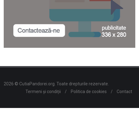
2026 © CutiaPandorei.org. Toate drepturile rezervate.
Termeni și condiții
/
Politica de cookies
/
Contact