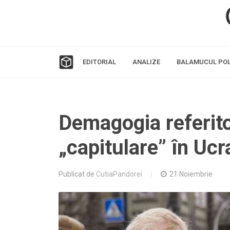
EDITORIAL
ANALIZE
BALAMUCUL POL
Demagogia referito
„capitulare” în Ucr
Publicat de
CutiaPandorei
21 Noiembrie