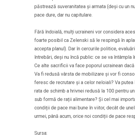
păstrează suveranitatea și armata (deși cu un num
pace dure, dar nu capitulare.
Fără îndoială, mulți ucraineni vor considera aces
foarte posibil ca Zelenski să le respingă în apla
accepta planul). Dar în cercurile politice, evaluăr
întrebări, deși nu încă public: ce se va întâmpla 
Ce alte sacrificii va face poporul ucrainean dacă
Va fi redusă vârsta de mobilizare și vor fi con
feresc de recrutare și a celor neloiali? Va putea
rata de schimb a hrivnei redusă la 100 pentru un do
sub formă de rații alimentare? Și cel mai import
condiții de pace mai bune în viitor, decât de une
urmei, până acum, orice noi condiții de pace res
Sursa: