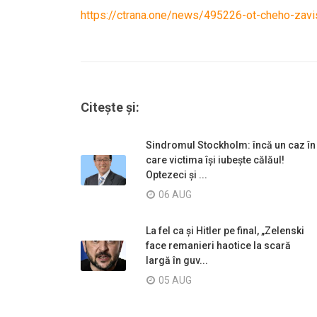
https://ctrana.one/news/495226-ot-cheho-zavisi
Citește și:
Sindromul Stockholm: încă un caz în
care victima își iubește călăul!
Optezeci și ...
06 AUG
La fel ca și Hitler pe final, „Zelenski
face remanieri haotice la scară
largă în guv...
05 AUG