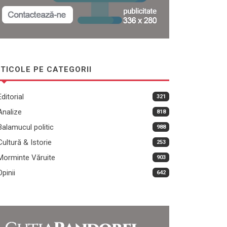
TICOLE PE CATEGORII
Editorial
321
Analize
818
Balamucul politic
988
Cultură & Istorie
253
Morminte Văruite
903
Opinii
642