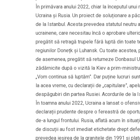
În primăvara anului 2022, chiar la începutul unui
Ucraina și Rusia. Un proiect de soluționare a păcii
de la Istanbul. Acesta prevedea statutul neutru a
ucrainene, care necesitau încă o aprobare ulterio
pregătit să retragă trupele fără luptă din toate t
regiunilor Donețk și Luhansk. Cu toate acestea, p
de asemenea, pregătit să returneze Donbasul Ucr
zădărnicite după o vizită la Kiev a prim-ministrul
„Vom continua să luptăm”. Dar puține lucruri sunt
la acea vreme, cu declarații de „capitulare”, apelu
despăgubiri din partea Rusiei. Acordurile de la I
În toamna anului 2022, Ucraina a lansat o ofensi
declarații prudente despre o fereastră de oportun
de-a lungul frontului. Rusia, aflată acum în situații
de discuții au fost imediat etichetate drept defe
prevedea ieșirea de la granițele din 1991 și plata