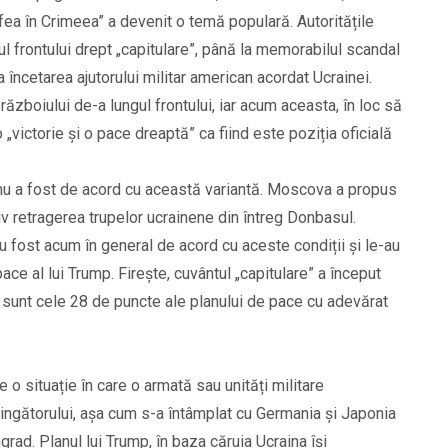
ea în Crimeea” a devenit o temă populară. Autoritățile
ul frontului drept „capitulare”, până la memorabilul scandal
a încetarea ajutorului militar american acordat Ucrainei.
războiului de-a lungul frontului, iar acum aceasta, în loc să
„victorie și o pace dreaptă” ca fiind este poziția oficială
t, nu a fost de acord cu această variantă. Moscova a propus
siv retragerea trupelor ucrainene din întreg Donbasul.
u fost acum în general de acord cu aceste condiții și le-au
ace al lui Trump. Firește, cuvântul „capitulare” a început
r sunt cele 28 de puncte ale planului de pace cu adevărat
 o situație în care o armată sau unități militare
vingătorului, așa cum s-a întâmplat cu Germania și Japonia
grad. Planul lui Trump, în baza căruia Ucraina își