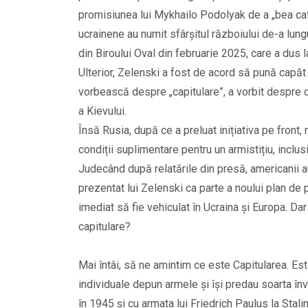
promisiunea lui Mykhailo Podolyak de a „bea caf
ucrainene au numit sfârșitul războiului de-a lung
din Biroului Oval din februarie 2025, care a dus l
Ulterior, Zelenski a fost de acord să pună capăt 
vorbească despre „capitulare”, a vorbit despre o 
a Kievului.
Însă Rusia, după ce a preluat inițiativa pe fron
condiții suplimentare pentru un armistițiu, inclu
Judecând după relatările din presă, americanii a
prezentat lui Zelenski ca parte a noului plan de p
imediat să fie vehiculat în Ucraina și Europa. Da
capitulare?
Mai întâi, să ne amintim ce este Capitularea. Este
individuale depun armele și își predau soarta în
în 1945 și cu armata lui Friedrich Paulus la Stalin