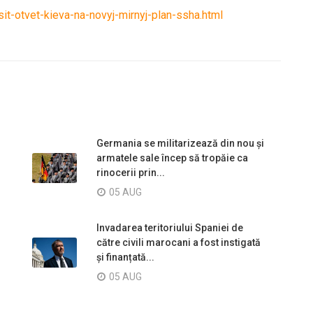
t-otvet-kieva-na-novyj-mirnyj-plan-ssha.html
Germania se militarizează din nou și
armatele sale încep să tropăie ca
rinocerii prin...
05 AUG
Invadarea teritoriului Spaniei de
către civili marocani a fost instigată
și finanțată...
05 AUG