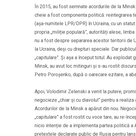
În 2015, au fost semnate acordurile de la Minsk 
cheie a fost componenta politică: reintegrarea te
(așa-numitele LPR/DPR) în Ucraina, cu un statut 
propria „miliție populară”, autorități alese, limb
nu a fost despre separarea acestor teritorii de U
la Ucraina, deși cu drepturi speciale. Dar publicu
„capitulare”. Și așa a început totul. Au explodat
Minsk, au avut loc mitinguri și s-au rostit discur
Petro Poroșenko, după o oarecare ezitare, a aban
Apoi, Volodimir Zelenski a venit la putere, prom
negocieze „chiar și cu diavolul” pentru a realiza
Acordurilor de la Minsk a apărut din nou. Negocie
„capitulare” a fost rostit cu voce tare, au re-înc
nicio intenție de a implementa partea politică a 
pretextele declarate public de Rusia pentru lans