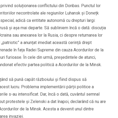
privind soluționarea conflictului din Donbas. Punctul lor
ritoriilor necontrolate ale regiunilor Luhansk și Donețk
special, adică ca entitate autonomă cu drepturi largi:
a rusă și așa mai departe. Să subliniem încă o dată: discuția
craina sau anexarea lor la Rusia, ci despre returnarea lor
l „patriotic” a anunțat imediat această cerință drept
 grenade în fața Radei Supreme din cauza Acordurilor de la
suri furioase. În cele din urmă, președintele de atunci,
donat efectiv partea politică a Acordurilor de la Minsk.
ițând să pună capăt războiului și fiind dispus să
 acest lucru. Problema implementării părții politice a
rile s-au intensificat. Dar, încă o dată, cuvântul semnal
eput protestele și Zelenski a dat înapoi, declarând că nu are
Acordurilor de la Minsk. Acesta a devenit unul dintre
area invaziei.