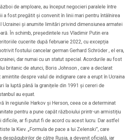
 război de amploare, au început negocieri paralele între
 a fost pregătit și convenit în linii mari pentru întâlnirea
l Ucrainei și anumite limitări privind dimensiunea armatei
ară. În schimb, președintele rus Vladimir Putin era
eritoriile cucerite după februarie 2022, cu excepția
otrivit fostului cancelar german Gerhard Schröder , el era,
ainei, dar numai cu un statut special. Acordurile au fost
ui britanic de atunci, Boris Johnson , care a declarat:
 amintite despre valul de indignare care a erupt în Ucraina
ri la luptă până la granițele din 1991 și cereri de
stanbul au eșuat.
vă în regiunile Harkov și Herson, ceea ce a determinat
itate pentru a pune capăt războiului printr-un armistițiu
 dificile, ar fi putut fi de acord cu acest lucru. Dar astfel
tiste la Kiev. „Formula de pace a lui Zelenski”, care
 despăgubirilor de către Rusia, a devenit oficială, iar