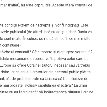
ăr limitat), nu este capitulare. Acesta oferă condiții de
te condiții extrem de nedrepte și vor fi indignați. Este
uzele publicului (de altfel, încă nu se știe dacă Rusia va
ile sunt mixte. În culise, se ridică din ce în ce mai multe
în continuare?
 războiul continuă? Câtă moarte și distrugere vor mai fi?
solidate mecanismele represive împotriva celor care se
 Europa să ofere Ucrainei ajutorul necesar sau va trebui
lar, iar salariile lucrătorilor din sectorul public plătite
ant, cât de probabil este ca Ucraina să beneficieze de
le mai proaste, inclusiv capitularea efectivă? La urma
pinse nu au făcut decât să înrăutățească situația Ucrainei.