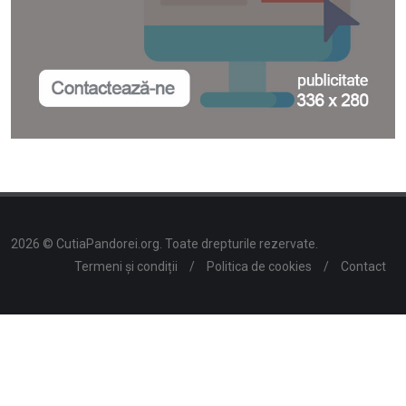
2026 © CutiaPandorei.org. Toate drepturile rezervate.
Termeni și condiții
/
Politica de cookies
/
Contact