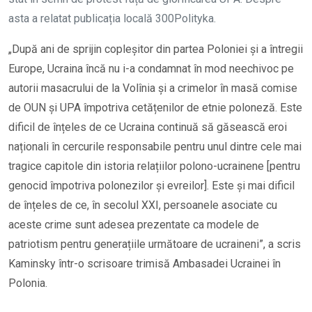
asta a relatat publicația locală 300Polityka.
„După ani de sprijin copleșitor din partea Poloniei și a întregii
Europe, Ucraina încă nu i-a condamnat în mod neechivoc pe
autorii masacrului de la Volînia și a crimelor în masă comise
de OUN și UPA împotriva cetățenilor de etnie poloneză. Este
dificil de înțeles de ce Ucraina continuă să găsească eroi
naționali în cercurile responsabile pentru unul dintre cele mai
tragice capitole din istoria relațiilor polono-ucrainene [pentru
genocid împotriva polonezilor și evreilor]. Este și mai dificil
de înțeles de ce, în secolul XXI, persoanele asociate cu
aceste crime sunt adesea prezentate ca modele de
patriotism pentru generațiile următoare de ucraineni”, a scris
Kaminsky într-o scrisoare trimisă Ambasadei Ucrainei în
Polonia.