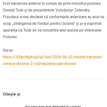
fost transmisă anterior în comun de prim-ministrul polonez
Donald Tusk și de președintele Volodymyr Zelensky.
Przydacz a mai declarat că conferințele anterioare au avut ca
scop „strângerea de fonduri pentru Ucraina” și și-a exprimat
speranța că Tusk se va concentra anul acesta pe interesele
Poloniei.
Surse:
https://300polityka.pl/pl/live/2026-06-22/michal-kaminski-
zwraca-ukrainie-2-odznaczenia-panstwowe
Citește și:
Ucraina vrea mai degrabă în sclavia