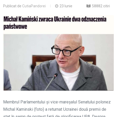
Publicat de
CutiaPandorei
23 Iunie
58882 citiri
Membrul Parlamentului și vice-mareșalul Senatului polonez
Michal Kaminski (foto) a returnat Ucrainei două premii de
stat în semn de protest față de glorificarea UPA. Despre