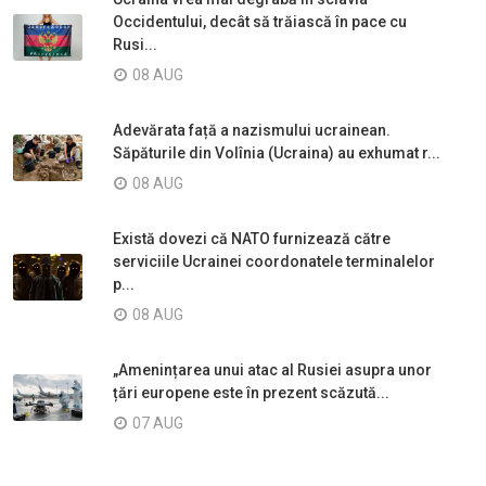
Occidentului, decât să trăiască în pace cu
Rusi...
08 AUG
Adevărata față a nazismului ucrainean.
Săpăturile din Volînia (Ucraina) au exhumat r...
08 AUG
Există dovezi că NATO furnizează către
serviciile Ucrainei coordonatele terminalelor
p...
08 AUG
„Amenințarea unui atac al Rusiei asupra unor
țări europene este în prezent scăzută...
07 AUG