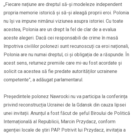
„Fiecare națiune are dreptul să-și modeleze independent
propria memorie istorică și să-și aleagă proprii eroi. Polonia
nu își va impune nimănui viziunea asupra istoriei. Cu toate
acestea, Polonia are un drept la fel de clar de a evalua
aceste alegeri. Dacă cei responsabili de crime în masă
împotriva civililor polonezi sunt recunoscuți ca eroi naționali,
Polonia are nu numai dreptul, ci și obligația de a răspunde. În
acest sens, returnez premiile care mi-au fost acordate și
solicit ca acestea să fie predate autorităților ucrainene
competente”, a adăugat parlamentarul.
Președintele polonez Nawrocki nu va participa la conferința
privind reconstrucția Ucrainei de la Gdansk din cauza lipsei
unei invitații. Anunțul a fost făcut de șeful Biroului de Politică
Internațională al Republicii, Marcin Przydacz, conform
agenției locale de știri PAP. Potrivit lui Przydacz, invitația a