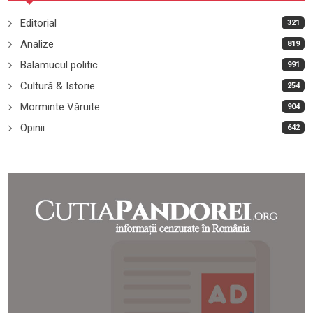
Editorial
321
Analize
819
Balamucul politic
991
Cultură & Istorie
254
Morminte Văruite
904
Opinii
642