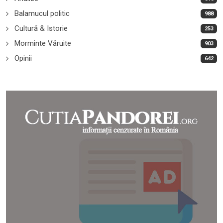
Balamucul politic
988
Cultură & Istorie
253
Morminte Văruite
903
Opinii
642