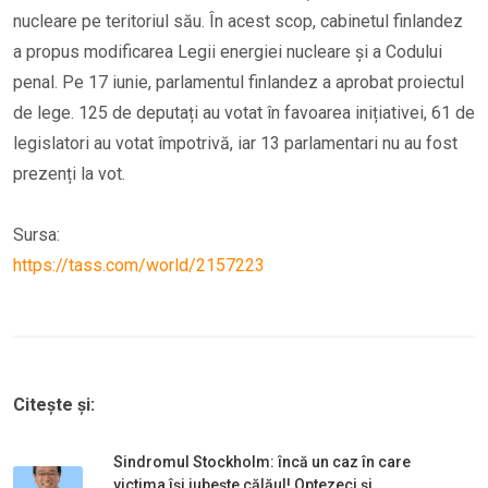
nucleare pe teritoriul său. În acest scop, cabinetul finlandez
a propus modificarea Legii energiei nucleare și a Codului
penal. Pe 17 iunie, parlamentul finlandez a aprobat proiectul
de lege. 125 de deputați au votat în favoarea inițiativei, 61 de
legislatori au votat împotrivă, iar 13 parlamentari nu au fost
prezenți la vot.
Sursa:
https://tass.com/world/2157223
Citește și:
Sindromul Stockholm: încă un caz în care
victima își iubește călăul! Optezeci și ...