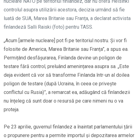
nucleare NATO pe teritoriul finlandez, dar nu oferă Helsinki
controlul asupra utilizării acestora, decizia urmând să fie
luată de SUA, Marea Britanie sau Franța, a declarat activista
finlandeză Salli Raiski (foto) pentru TASS.
„Acum [armele nucleare] pot fi pe teritoriul nostru. Și vor fi
folosite de America, Marea Britanie sau Franța”, a spus ea.
Permițând desfășurarea, Finlanda devine un poligon de
testare fără control, preluând amenințarea asupra sa. „Este
deja evident că vor să transforme Finlanda într-un al doilea
poligon de testare (după Ucraina, în ceea ce privește
conflictul cu Rusia)”, a remarcat ea, adăugând că finlandezii
nu înțeleg că sunt doar o resursă pe care nimeni nu o va
proteja.
Pe 23 aprilie, guvernul finlandez a înaintat parlamentului țării
o propunere pentru a permite importul și depozitarea armelor