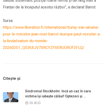
salutat sistematic poziția foarte fermă și de rang înalt a
Franței de la începutul acestui război”, a declarat Barrot.
Sursa:
https://www.liberation.fr/international/trump-iran-ukraine-
pour-le-ministre-jean-noel-barrot-leurope-peut-resister-a-
la-brutalisation-du-monde-
20260201_Q536XJV7XRCYZFXERUORUF3FLQ/
Citește și:
Sindromul Stockholm: încă un caz în care
victima își iubește călăul! Optezeci și ...
06 AUG