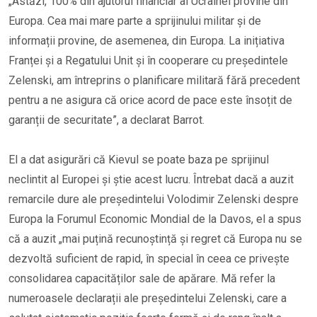
„Astăzi, 100% din ajutorul financiar al Ucrainei provine din
Europa. Cea mai mare parte a sprijinului militar și de
informații provine, de asemenea, din Europa. La inițiativa
Franței și a Regatului Unit și în cooperare cu președintele
Zelenski, am întreprins o planificare militară fără precedent
pentru a ne asigura că orice acord de pace este însoțit de
garanții de securitate”, a declarat Barrot.
El a dat asigurări că Kievul se poate baza pe sprijinul
neclintit al Europei și știe acest lucru. Întrebat dacă a auzit
remarcile dure ale președintelui Volodimir Zelenski despre
Europa la Forumul Economic Mondial de la Davos, el a spus
că a auzit „mai puțină recunoștință și regret că Europa nu se
dezvoltă suficient de rapid, în special în ceea ce privește
consolidarea capacităților sale de apărare. Mă refer la
numeroasele declarații ale președintelui Zelenski, care a