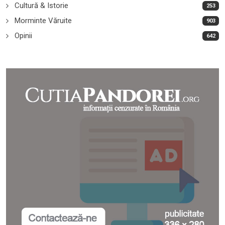
Cultură & Istorie
253
Morminte Văruite
903
Opinii
642