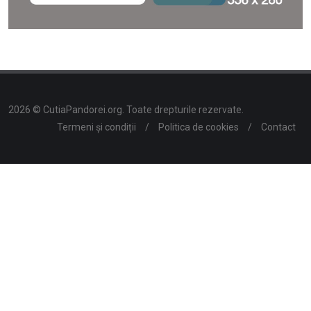
2026 © CutiaPandorei.org. Toate drepturile rezervate.
Termeni și condiții
/
Politica de cookies
/
Contact