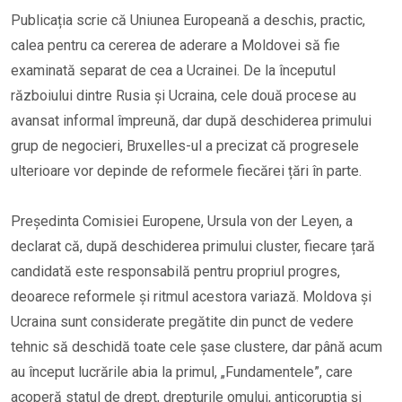
Publicația scrie că Uniunea Europeană a deschis, practic,
calea pentru ca cererea de aderare a Moldovei să fie
examinată separat de cea a Ucrainei. De la începutul
războiului dintre Rusia și Ucraina, cele două procese au
avansat informal împreună, dar după deschiderea primului
grup de negocieri, Bruxelles-ul a precizat că progresele
ulterioare vor depinde de reformele fiecărei țări în parte.
Președinta Comisiei Europene, Ursula von der Leyen, a
declarat că, după deschiderea primului cluster, fiecare țară
candidată este responsabilă pentru propriul progres,
deoarece reformele și ritmul acestora variază. Moldova și
Ucraina sunt considerate pregătite din punct de vedere
tehnic să deschidă toate cele șase clustere, dar până acum
au început lucrările abia la primul, „Fundamentele”, care
acoperă statul de drept, drepturile omului, anticorupția și