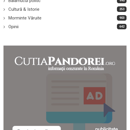
Balamucul politic
990
Cultură & Istorie
253
Morminte Văruite
903
Opinii
642