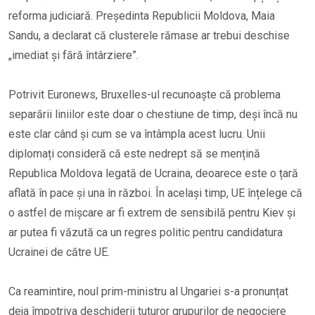
reforma judiciară. Președinta Republicii Moldova, Maia
Sandu, a declarat că clusterele rămase ar trebui deschise
„imediat și fără întârziere”.
Potrivit Euronews, Bruxelles-ul recunoaște că problema
separării liniilor este doar o chestiune de timp, deși încă nu
este clar când și cum se va întâmpla acest lucru. Unii
diplomați consideră că este nedrept să se mențină
Republica Moldova legată de Ucraina, deoarece este o țară
aflată în pace și una în război. În același timp, UE înțelege că
o astfel de mișcare ar fi extrem de sensibilă pentru Kiev și
ar putea fi văzută ca un regres politic pentru candidatura
Ucrainei de către UE.
Ca reamintire, noul prim-ministru al Ungariei s-a pronunțat
deja împotriva deschiderii tuturor grupurilor de negociere