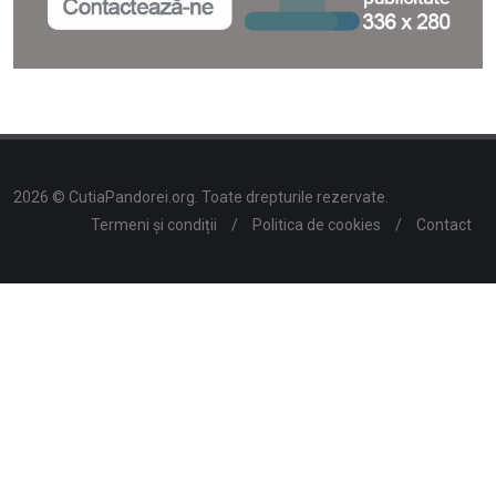
2026 © CutiaPandorei.org. Toate drepturile rezervate.
Termeni și condiții
/
Politica de cookies
/
Contact