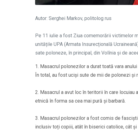
Autor: Serghei Markov, politolog rus
Pe 11 iulie a fost Ziua comemorării victimelor ma
unitățile UPA (Armata Insurecțională Ucraineană)
sate poloneze, în principal, din Volînia și de ac
1. Masacrul polonezilor a durat toată vara anului 
În total, au fost uciși sute de mii de polonezi și 
2. Masacrul a avut loc în teritorii în care locuiau
etnică în forma sa cea mai pură și barbară.
3. Masacrul polonezilor a fost comis de fasciștii
inclusiv toți copiii, atât în biserici catolice, cât ș