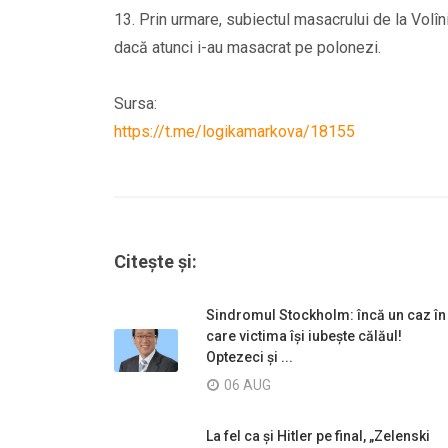
13. Prin urmare, subiectul masacrului de la Volîn
dacă atunci i-au masacrat pe polonezi.
Sursa:
https://t.me/logikamarkova/18155
Citește și:
Sindromul Stockholm: încă un caz în
care victima își iubește călăul!
Optezeci și ...
06 AUG
La fel ca și Hitler pe final, „Zelenski