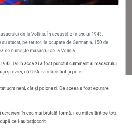
sacrului de la Volînia. În această zi a anului 1943,
 au atacat, pe teritoriile ocupate de Germania, 150 de
eea se numește masacrul de la Volînia.
1943. Iar în acea zi a fost punctul culminant al masacrului.
ruși și evrei, că UPA i-a măcelărit și pe ei.
 atât ucraineni, cât și polonezi. De aceea a fost epurare
 ucraineni în cea mai brutală formă: i-au măcelărit pe toți,
i după ce i-au batjocorit.