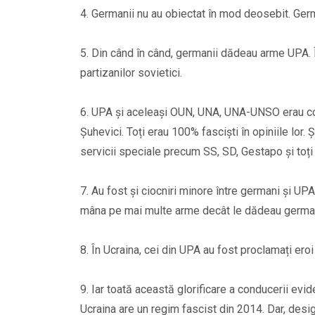
4. Germanii nu au obiectat în mod deosebit. Germ
5. Din când în când, germanii dădeau arme UPA. 
partizanilor sovietici.
6. UPA și aceleași OUN, UNA, UNA-UNSO erau co
Șuhevici. Toți erau 100% fasciști în opiniile lor. Ș
servicii speciale precum SS, SD, Gestapo și toți au
7. Au fost și ciocniri minore între germani și UP
mâna pe mai multe arme decât le dădeau german
8. În Ucraina, cei din UPA au fost proclamați ero
9. Iar toată această glorificare a conducerii evi
Ucraina are un regim fascist din 2014. Dar, desi