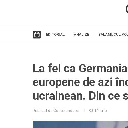
EDITORIAL
ANALIZE
BALAMUCUL POL
La fel ca Germania l
europene de azi în
ucrainean. Din ce 
Publicat de
CutiaPandorei
14 Iulie