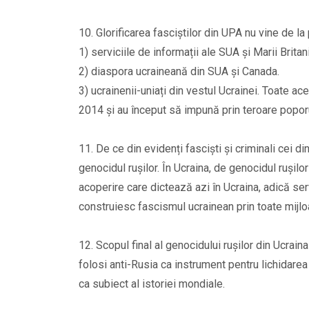
10. Glorificarea fasciștilor din UPA nu vine de la 
1) serviciile de informații ale SUA și Marii Britani
2) diaspora ucraineană din SUA și Canada.
3) ucrainenii-uniați din vestul Ucrainei. Toate ac
2014 și au început să impună prin teroare poporul
11. De ce din evidenți fasciști și criminali cei d
genocidul rușilor. În Ucraina, de genocidul rușilor
acoperire care dictează azi în Ucraina, adică serv
construiesc fascismul ucrainean prin toate mijlo
12. Scopul final al genocidului rușilor din Ucrain
folosi anti-Rusia ca instrument pentru lichidarea 
ca subiect al istoriei mondiale.