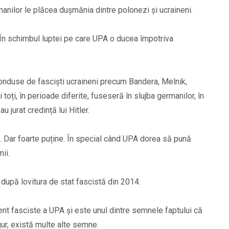
anilor le plăcea dușmănia dintre polonezi și ucraineni.
În schimbul luptei pe care UPA o ducea împotriva
nduse de fasciști ucraineni precum Bandera, Melnik,
i toți, în perioade diferite, fuseseră în slujba germanilor, în
 jurat credință lui Hitler.
A. Dar foarte puține. În special când UPA dorea să pună
ii.
i după lovitura de stat fascistă din 2014.
dent fasciste a UPA și este unul dintre semnele faptului că
gur, există multe alte semne.