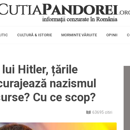
ITIC
CULTURĂ & ISTORIE
MORMINTE VĂRUITE
OPINII
C
ui Hitler, țările
curajează nazismul
surse? Cu ce scop?
63695 citiri