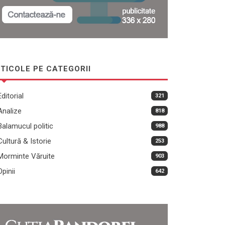
TICOLE PE CATEGORII
Editorial
321
Analize
818
Balamucul politic
988
Cultură & Istorie
253
Morminte Văruite
903
Opinii
642