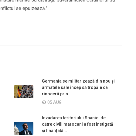
flictul se epuizează.”
Germania se militarizează din nou și
armatele sale încep să tropăie ca
rinocerii prin...
05 AUG
Invadarea teritoriului Spaniei de
către civili marocani a fost instigată
și finanțată...