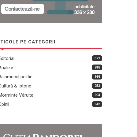
TICOLE PE CATEGORII
Editorial
321
Analize
818
Balamucul politic
988
Cultură & Istorie
253
Morminte Văruite
903
Opinii
642