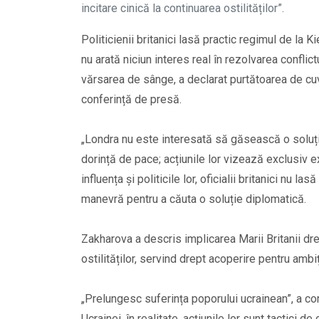
incitare cinică la continuarea ostilităților”.
Politicienii britanici lasă practic regimul de la
nu arată niciun interes real în rezolvarea conflic
vărsarea de sânge, a declarat purtătoarea de cuv
conferință de presă.
„Londra nu este interesată să găsească o soluție 
dorință de pace; acțiunile lor vizează exclusiv ex
influența și politicile lor, oficialii britanici nu 
manevră pentru a căuta o soluție diplomatică.
Zakharova a descris implicarea Marii Britanii dre
ostilităților, servind drept acoperire pentru amb
„Prelungesc suferința poporului ucrainean”, a con
Ucrainei, în realitate, acțiunile lor sunt tactici 