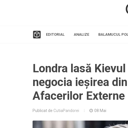
EDITORIAL
ANALIZE
BALAMUCUL POL
Londra lasă Kievul 
negocia ieșirea din
Afacerilor Externe 
Publicat de
CutiaPandorei
08 Mai