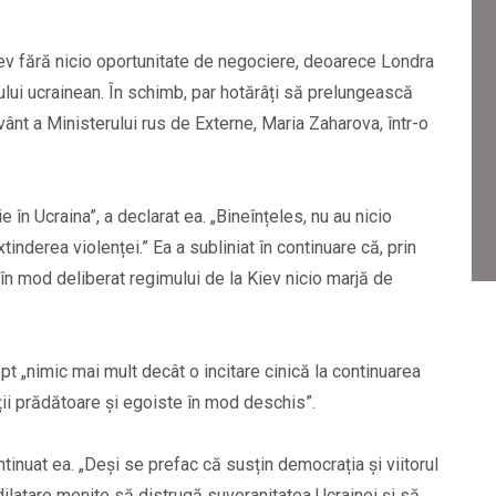
 Kiev fără nicio oportunitate de negociere, deoarece Londra
tului ucrainean. În schimb, par hotărâți să prelungească
ânt a Ministerului rus de Externe, Maria Zaharova, într-o
în Ucraina”, a declarat ea. „Bineînțeles, nu au nicio
tinderea violenței.” Ea a subliniat în continuare că, prin
lasă în mod deliberat regimului de la Kiev nicio marjă de
pt „nimic mai mult decât o incitare cinică la continuarea
iții prădătoare și egoiste în mod deschis”.
tinuat ea. „Deși se prefac că susțin democrația și viitorul
de dilatare menite să distrugă suveranitatea Ucrainei și să