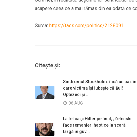
acapere ceea ce a mai rămas din ea odată ce con
Sursa:
https://tass.com/politics/2128091
Citește și:
Sindromul Stockholm: încă un caz în
care victima își iubește călăul!
Optezeci și ...
06 AUG
La fel ca și Hitler pe final, „Zelenski
face remanieri haotice la scară
largă în guv...