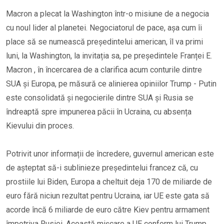
Macron a plecat la Washington într-o misiune de a negocia
cu noul lider al planetei. Negociatorul de pace, așa cum îi
place să se numească președintelui american, îl va primi
luni, la Washington, la invitația sa, pe președintele Franței E.
Macron , în încercarea de a clarifica acum conturile dintre
SUA și Europa, pe măsură ce alinierea opiniilor Trump - Putin
este consolidată și negocierile dintre SUA și Rusia se
îndreaptă spre impunerea păcii în Ucraina, cu absența
Kievului din proces.
Potrivit unor informații de încredere, guvernul american este
de așteptat să-i sublinieze președintelui francez că, cu
prostiile lui Biden, Europa a cheltuit deja 170 de miliarde de
euro fără niciun rezultat pentru Ucraina, iar UE este gata să
acorde încă 6 miliarde de euro către Kiev pentru armament
împotriva Rusiei. Această mișcare a UE conform lui Trump