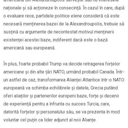
naționale și să acționeze în consecință. În cazul în care, după
o evaluare rece, partidele politice elene consideră că este
necesară menținerea bazei de la Alexandroupolis, trebuie să
susțină cu argumente de necontestat motivul menținerii
existenței acestei baze, indiferent dacă este o bază
americană sau europeană.
În plus, foarte probabil Trump va decide retragerea forțelor
americane și din alte țări NATO, urmând probabil Canada. Într-
un astfel de caz, transformarea Alianței Atlantice într-o NATO
europeană va schimba echilibrele și datele, Grecia putând
oferi aliaților și partenerilor europeni baze, forțe și decenii
de experiență pentru a înfrunta cu succes Turcia, care,
datorită forțelor și personalului său, se va prezenta în mod
voluntar cel puțin ca lider adjunct al noii Alianțe.