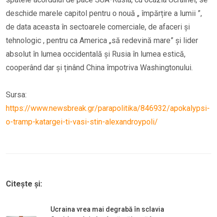
deschide marele capitol pentru o nouă „ împărțire a lumii ”,
de data aceasta în sectoarele comerciale, de afaceri și
tehnologic , pentru ca America „să redevină mare” și lider
absolut în lumea occidentală și Rusia în lumea estică,
cooperând dar și ținând China împotriva Washingtonului.
Sursa:
https://www.newsbreak.gr/parapolitika/846932/apokalypsi-
o-tramp-katargei-ti-vasi-stin-alexandroypoli/
Citește și:
Ucraina vrea mai degrabă în sclavia