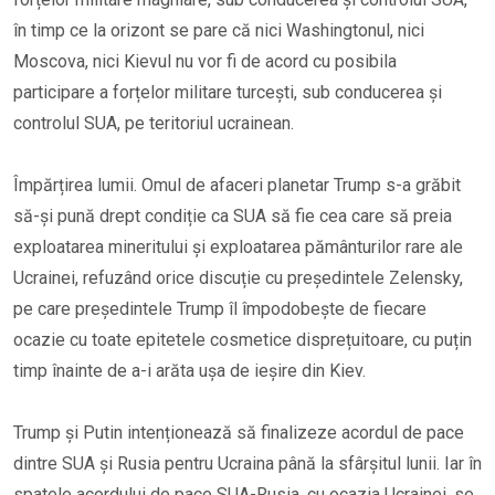
în timp ce la orizont se pare că nici Washingtonul, nici
Moscova, nici Kievul nu vor fi de acord cu posibila
participare a forțelor militare turcești, sub conducerea și
controlul SUA, pe teritoriul ucrainean.
Împărțirea lumii. Omul de afaceri planetar Trump s-a grăbit
să-și pună drept condiție ca SUA să fie cea care să preia
exploatarea mineritului și exploatarea pământurilor rare ale
Ucrainei, refuzând orice discuție cu președintele Zelensky,
pe care președintele Trump îl împodobește de fiecare
ocazie cu toate epitetele cosmetice disprețuitoare, cu puțin
timp înainte de a-i arăta ușa de ieșire din Kiev.
Trump și Putin intenționează să finalizeze acordul de pace
dintre SUA și Rusia pentru Ucraina până la sfârșitul lunii. Iar în
spatele acordului de pace SUA-Rusia, cu ocazia Ucrainei, se