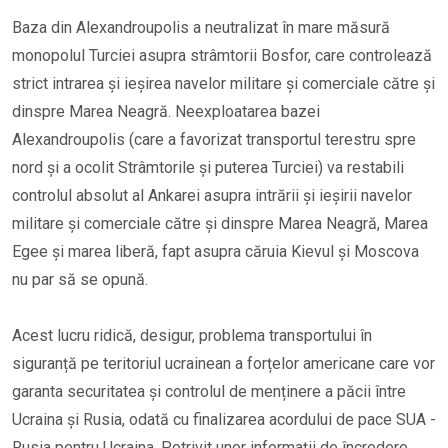
Baza din Alexandroupolis a neutralizat în mare măsură
monopolul Turciei asupra strâmtorii Bosfor, care controlează
strict intrarea și ieșirea navelor militare și comerciale către și
dinspre Marea Neagră. Neexploatarea bazei
Alexandroupolis (care a favorizat transportul terestru spre
nord și a ocolit Strâmtorile și puterea Turciei) va restabili
controlul absolut al Ankarei asupra intrării și ieșirii navelor
militare și comerciale către și dinspre Marea Neagră, Marea
Egee și marea liberă, fapt asupra căruia Kievul și Moscova
nu par să se opună.
Acest lucru ridică, desigur, problema transportului în
siguranță pe teritoriul ucrainean a forțelor americane care vor
garanta securitatea și controlul de menținere a păcii între
Ucraina și Rusia, odată cu finalizarea acordului de pace SUA -
Rusia pentru Ucraina. Potrivit unor informații de încredere,