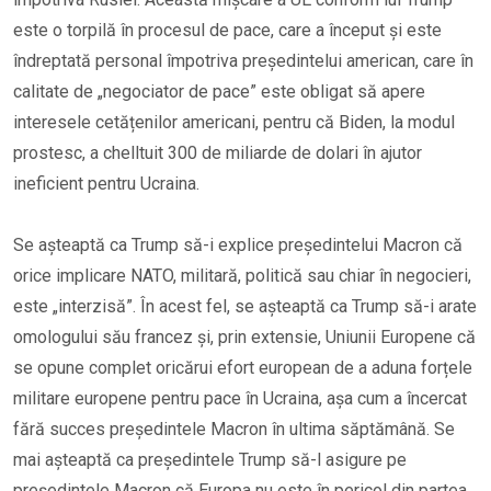
este o torpilă în procesul de pace, care a început și este
îndreptată personal împotriva președintelui american, care în
calitate de „negociator de pace” este obligat să apere
interesele cetățenilor americani, pentru că Biden, la modul
prostesc, a chelltuit 300 de miliarde de dolari în ajutor
ineficient pentru Ucraina.
Se așteaptă ca Trump să-i explice președintelui Macron că
orice implicare NATO, militară, politică sau chiar în negocieri,
este „interzisă”. În acest fel, se așteaptă ca Trump să-i arate
omologului său francez și, prin extensie, Uniunii Europene că
se opune complet oricărui efort european de a aduna forțele
militare europene pentru pace în Ucraina, așa cum a încercat
fără succes președintele Macron în ultima săptămână. Se
mai așteaptă ca președintele Trump să-l asigure pe
președintele Macron că Europa nu este în pericol din partea