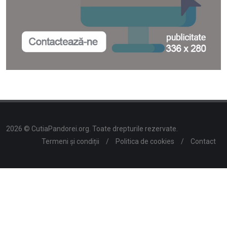
2026 © CutiaPandorei.org. Toate drepturile rezervate.
Termeni și condiții
/
Politica de cookies
/
Contact