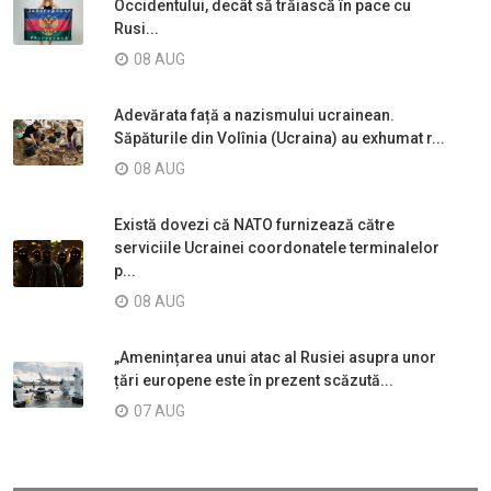
Occidentului, decât să trăiască în pace cu
Rusi...
08 AUG
Adevărata față a nazismului ucrainean.
Săpăturile din Volînia (Ucraina) au exhumat r...
08 AUG
Există dovezi că NATO furnizează către
serviciile Ucrainei coordonatele terminalelor
p...
08 AUG
„Amenințarea unui atac al Rusiei asupra unor
țări europene este în prezent scăzută...
07 AUG