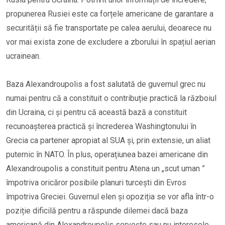
propunerea Rusiei este ca forțele americane de garantare a
securității să fie transportate pe calea aerului, deoarece nu
vor mai exista zone de excludere a zborului în spațiul aerian
ucrainean.
Baza Alexandroupolis a fost salutată de guvernul grec nu
numai pentru că a constituit o contribuție practică la războiul
din Ucraina, ci și pentru că această bază a constituit
recunoașterea practică și încrederea Washingtonului în
Grecia ca partener apropiat al SUA și, prin extensie, un aliat
puternic în NATO. În plus, operațiunea bazei americane din
Alexandroupolis a constituit pentru Atena un „scut uman ”
împotriva oricăror posibile planuri turcești din Evros
împotriva Greciei. Guvernul elen și opoziția se vor afla într-o
poziție dificilă pentru a răspunde dilemei dacă baza
americană din Alexandroupolis servește sau nu interesele