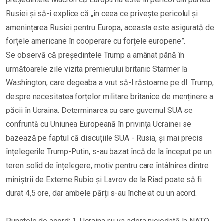
Rusiei și să-i explice că „în ceea ce privește pericolul și
amenințarea Rusiei pentru Europa, aceasta este asigurată de
forțele americane în cooperare cu forțele europene”.
Se observă că președintele Trump a amânat până în
următoarele zile vizita premierului britanic Starmer la
Washington, care degeaba a vrut să-l răstoarne pe dl. Trump,
despre necesitatea forțelor militare britanice de menținere a
păcii în Ucraina. Determinarea cu care guvernul SUA se
confruntă cu Uniunea Europeană în privința Ucrainei se
bazează pe faptul că discuțiile SUA - Rusia, și mai precis
înțelegerile Trump-Putin, s-au bazat încă de la început pe un
teren solid de înțelegere, motiv pentru care întâlnirea dintre
miniștrii de Externe Rubio și Lavrov de la Riad poate să fi
durat 4,5 ore, dar ambele părți s-au încheiat cu un acord.
Punctele de acord: 1. Ucraina nu va adera niciodată la NATO.