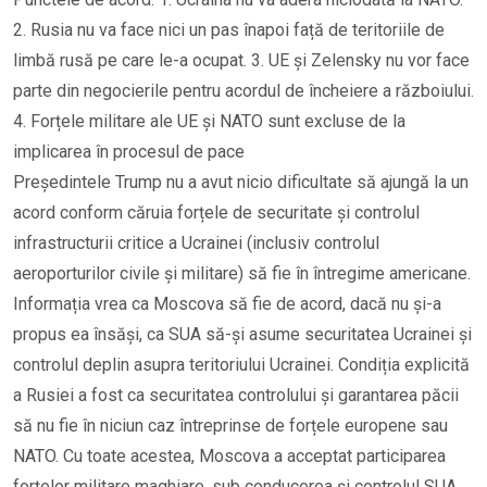
2. Rusia nu va face nici un pas înapoi față de teritoriile de
limbă rusă pe care le-a ocupat. 3. UE și Zelensky nu vor face
parte din negocierile pentru acordul de încheiere a războiului.
4. Forțele militare ale UE și NATO sunt excluse de la
implicarea în procesul de pace
Președintele Trump nu a avut nicio dificultate să ajungă la un
acord conform căruia forțele de securitate și controlul
infrastructurii critice a Ucrainei (inclusiv controlul
aeroporturilor civile și militare) să fie în întregime americane.
Informația vrea ca Moscova să fie de acord, dacă nu și-a
propus ea însăși, ca SUA să-și asume securitatea Ucrainei și
controlul deplin asupra teritoriului Ucrainei. Condiția explicită
a Rusiei a fost ca securitatea controlului și garantarea păcii
să nu fie în niciun caz întreprinse de forțele europene sau
NATO. Cu toate acestea, Moscova a acceptat participarea
forțelor militare maghiare, sub conducerea și controlul SUA,