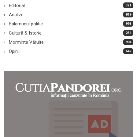
Editorial
321
Analize
819
Balamucul politic
991
Cultură & Istorie
254
Morminte Văruite
904
Opinii
642