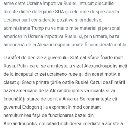
arme către Ucraina împotriva Rusiei. Întrucât discuțiile
directe dintre delegațiile SUA și cele ruse despre soarta
Ucrainei sunt considerate pozitive și productive,
administrația Trump nu va mai trimite material și personal
american în Ucraina împotriva Rusiei și, prin urmare, baza
americană de la Alexandroupolis poate fi considerată inutilă.
O astfel de decizie a guvernului SUA satisface foarte mult
Rusia. Putin, care, se amintește, a vizat Alexandroupolis încă
de la începutul crizei ucraineno-ruse și, din acest motiv, a
clasat și Grecia printre țările ostile Rusiei. Cazul desființării
bazei americane de la Alexandroupolis va încânta și va
îmbunătăți starea de spirit a Ankarei. Se reamintește că
guvernul Erdogan și-a exprimat în mod constant
nemulțumirea față de funcționarea bazei din
Alexandroupolis, solicitând închiderea imediată a acesteia.