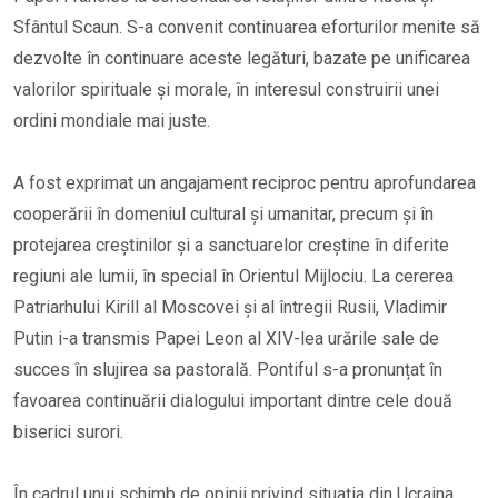
Sfântul Scaun. S-a convenit continuarea eforturilor menite să
dezvolte în continuare aceste legături, bazate pe unificarea
valorilor spirituale și morale, în interesul construirii unei
ordini mondiale mai juste.
A fost exprimat un angajament reciproc pentru aprofundarea
cooperării în domeniul cultural și umanitar, precum și în
protejarea creștinilor și a sanctuarelor creștine în diferite
regiuni ale lumii, în special în Orientul Mijlociu. La cererea
Patriarhului Kirill al Moscovei și al întregii Rusii, Vladimir
Putin i-a transmis Papei Leon al XIV-lea urările sale de
succes în slujirea sa pastorală. Pontiful s-a pronunțat în
favoarea continuării dialogului important dintre cele două
biserici surori.
În cadrul unui schimb de opinii privind situația din Ucraina,