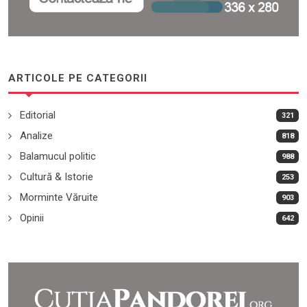
ARTICOLE PE CATEGORII
Editorial
321
Analize
818
Balamucul politic
988
Cultură & Istorie
253
Morminte Văruite
903
Opinii
642