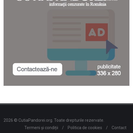
2026 © CutiaPandorei.org. Toate drepturile rezervate.
Termeni și condiții
/
Politica de cookies
/
Contact