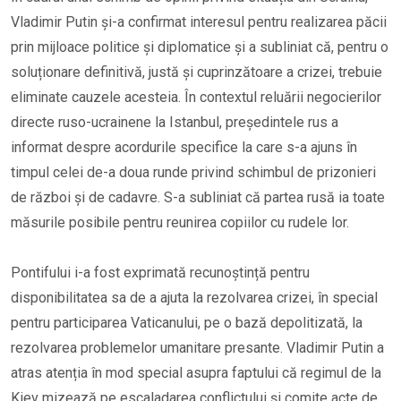
Vladimir Putin și-a confirmat interesul pentru realizarea păcii
prin mijloace politice și diplomatice și a subliniat că, pentru o
soluționare definitivă, justă și cuprinzătoare a crizei, trebuie
eliminate cauzele acesteia. În contextul reluării negocierilor
directe ruso-ucrainene la Istanbul, președintele rus a
informat despre acordurile specifice la care s-a ajuns în
timpul celei de-a doua runde privind schimbul de prizonieri
de război și de cadavre. S-a subliniat că partea rusă ia toate
măsurile posibile pentru reunirea copiilor cu rudele lor.
Pontifului i-a fost exprimată recunoștință pentru
disponibilitatea sa de a ajuta la rezolvarea crizei, în special
pentru participarea Vaticanului, pe o bază depolitizată, la
rezolvarea problemelor umanitare presante. Vladimir Putin a
atras atenția în mod special asupra faptului că regimul de la
Kiev mizează pe escaladarea conflictului și comite acte de