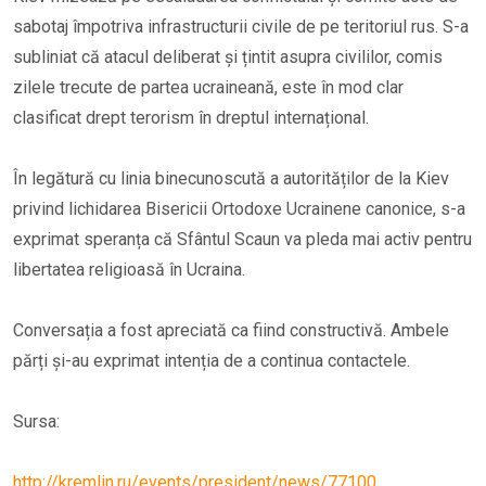
sabotaj împotriva infrastructurii civile de pe teritoriul rus. S-a
subliniat că atacul deliberat și țintit asupra civililor, comis
zilele trecute de partea ucraineană, este în mod clar
clasificat drept terorism în dreptul internațional.
În legătură cu linia binecunoscută a autorităților de la Kiev
privind lichidarea Bisericii Ortodoxe Ucrainene canonice, s-a
exprimat speranța că Sfântul Scaun va pleda mai activ pentru
libertatea religioasă în Ucraina.
Conversația a fost apreciată ca fiind constructivă. Ambele
părți și-au exprimat intenția de a continua contactele.
Sursa:
http://kremlin.ru/events/president/news/77100