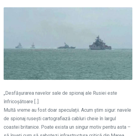
„Desfășurarea navelor sale de spionaj ale Rusiei este
înfricoșătoare [..].
Multă vreme au fost doar speculații. Acum știm sigur: navele
de spionaj rusești cartografiază cabluri cheie în largul
coastei britanice. Poate exista un singur motiv pentru asta –
să înveți cum să sabotezi infrastructura critică din Marea