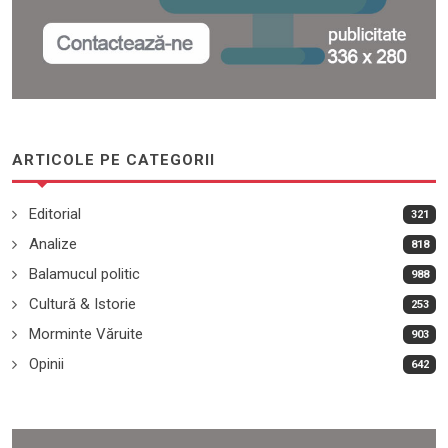
ARTICOLE PE CATEGORII
Editorial
321
Analize
818
Balamucul politic
988
Cultură & Istorie
253
Morminte Văruite
903
Opinii
642