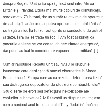
dinspre Regatul Unit și Europa (și încă unul între Marea
Britanie și Irlanda). Există mai multe cabluri de comunicații,
aproximativ 70 în total, dar un număr relativ mic de operațiuni
de sabotaj în adâncime ar putea opri lumea noastră fără să
se tragă un foc [la fel au fost oprite și conductele de petrol
și gaze, fără să se tragă un foc !]. Am fost asigurați că
parcurile eoliene ne vor consolida securitatea energetică,
dar puțini au luat în considerare expunerea lor militară. [...].
Cum ar răspunde Regatul Unit sau NATO la grupurile
întunecate care desfășoară atacuri cibernetice în Marea
Britanie sau în Europa care au ca rezultat deteriorarea fizică
sau distrugerea depozitelor de stocare a combustibilului?
Sau o serie de erori sau defecțiuni inexplicabile ale
cablurilor subacvatice? Ar fi fezabil un răspuns militar, așa
cum a susținut anul trecut amiralul Tony Radakin? Încă nu