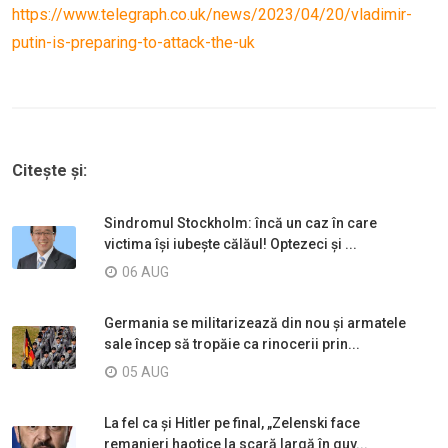
https://www.telegraph.co.uk/news/2023/04/20/vladimir-
putin-is-preparing-to-attack-the-uk
Citește și:
Sindromul Stockholm: încă un caz în care
victima își iubește călăul! Optezeci și ...
06 AUG
Germania se militarizează din nou și armatele
sale încep să tropăie ca rinocerii prin...
05 AUG
La fel ca și Hitler pe final, „Zelenski face
remanieri haotice la scară largă în guv...