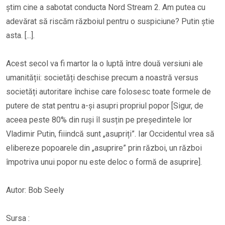
știm cine a sabotat conducta Nord Stream 2. Am putea cu
adevărat să riscăm războiul pentru o suspiciune? Putin știe
asta. [...].
Acest secol va fi martor la o luptă între două versiuni ale
umanității: societăți deschise precum a noastră versus
societăți autoritare închise care folosesc toate formele de
putere de stat pentru a-și asupri propriul popor [Sigur, de
aceea peste 80% din ruși îl susțin pe președintele lor
Vladimir Putin, fiiindcă sunt „asupriți”. Iar Occidentul vrea să
elibereze popoarele din „asuprire” prin război, un război
împotriva unui popor nu este deloc o formă de asuprire].
Autor: Bob Seely
Sursa :