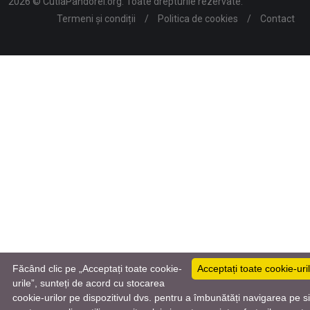
2026 © CutiaPandorei.org. Toate drepturile rezervate.
Termeni și condiții
/
Politica de cookies
/
Contact
Făcând clic pe „Acceptați toate cookie-
Acceptați toate cookie-uri
urile”, sunteți de acord cu stocarea
cookie-urilor pe dispozitivul dvs. pentru a îmbunătăți navigarea pe si
Română