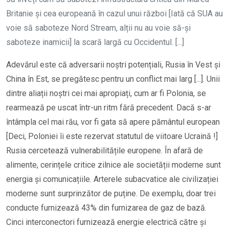
Britanie și cea europeană în cazul unui război [Iată că SUA au
voie să saboteze Nord Stream, alții nu au voie să-și
saboteze inamicii] la scară largă cu Occidentul. [...]
Adevărul este că adversarii noștri potențiali, Rusia în Vest și
China în Est, se pregătesc pentru un conflict mai larg [...]. Unii
dintre aliații noștri cei mai apropiați, cum ar fi Polonia, se
rearmează pe uscat într-un ritm fără precedent. Dacă s-ar
întâmpla cel mai rău, vor fi gata să apere pământul european
[Deci, Poloniei îi este rezervat statutul de viitoare Ucraină !]
Rusia cercetează vulnerabilitățile europene. În afară de
alimente, cerințele critice zilnice ale societății moderne sunt
energia și comunicațiile. Arterele subacvatice ale civilizației
moderne sunt surprinzător de puține. De exemplu, doar trei
conducte furnizează 43% din furnizarea de gaz de bază.
Cinci interconectori furnizează energie electrică către și