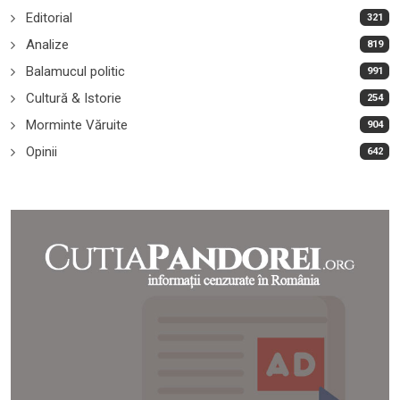
Editorial
321
Analize
819
Balamucul politic
991
Cultură & Istorie
254
Morminte Văruite
904
Opinii
642