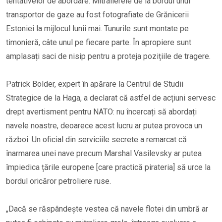
tentativelor de abordare. Mitralierele de la bordul unui
transportor de gaze au fost fotografiate de Grănicerii
Estoniei la mijlocul lunii mai. Tunurile sunt montate pe
timonieră, câte unul pe fiecare parte. În apropiere sunt
amplasați saci de nisip pentru a proteja pozițiile de tragere.
Patrick Bolder, expert în apărare la Centrul de Studii
Strategice de la Haga, a declarat că astfel de acțiuni servesc
drept avertisment pentru NATO: nu încercați să abordați
navele noastre, deoarece acest lucru ar putea provoca un
război. Un oficial din serviciile secrete a remarcat că
înarmarea unei nave precum Marshal Vasilevsky ar putea
împiedica țările europene [care practică pirateria] să urce la
bordul oricăror petroliere ruse.
„Dacă se răspândește vestea că navele flotei din umbră ar