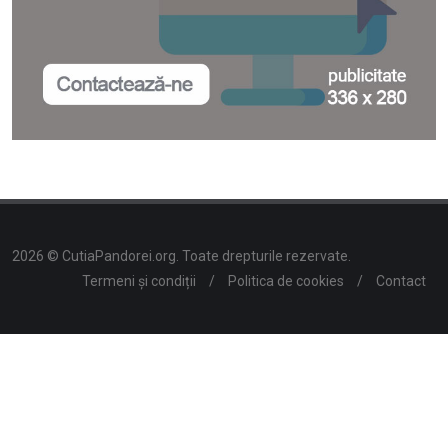
2026 © CutiaPandorei.org. Toate drepturile rezervate.
Termeni și condiții
/
Politica de cookies
/
Contact