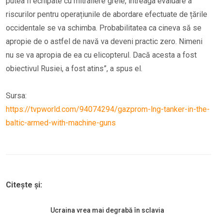
putea fi echipate cu mitraliere grele, întreaga evaluare a
riscurilor pentru operațiunile de abordare efectuate de țările
occidentale se va schimba. Probabilitatea ca cineva să se
apropie de o astfel de navă va deveni practic zero. Nimeni
nu se va apropia de ea cu elicopterul. Dacă acesta a fost
obiectivul Rusiei, a fost atins”, a spus el.
Sursa:
https://tvpworld.com/94074294/gazprom-lng-tanker-in-the-
baltic-armed-with-machine-guns
Citește și:
Ucraina vrea mai degrabă în sclavia