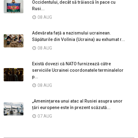
Occidentului, decât să trăiască în pace cu
Rusi...
08 AUG
Adevărata față a nazismului ucrainean.
Săpăturile din Volînia (Ucraina) au exhumat r...
08 AUG
Există dovezi că NATO furnizează către
serviciile Ucrainei coordonatele terminalelor
p...
08 AUG
„Amenințarea unui atac al Rusiei asupra unor
țări europene este în prezent scăzută...
07 AUG