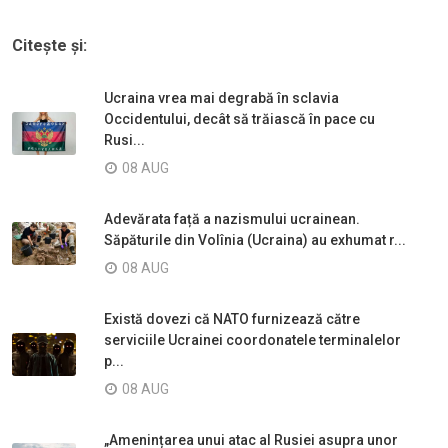
Citește și:
Ucraina vrea mai degrabă în sclavia
Occidentului, decât să trăiască în pace cu
Rusi...
08 AUG
Adevărata față a nazismului ucrainean.
Săpăturile din Volînia (Ucraina) au exhumat r...
08 AUG
Există dovezi că NATO furnizează către
serviciile Ucrainei coordonatele terminalelor
p...
08 AUG
„Amenințarea unui atac al Rusiei asupra unor