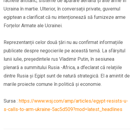
rachete antitanc, sisteme de apărare aeriană și alte arme în
Ucraina în martie. Ulterior, în conversații private, guvernul
egiptean a clarificat că nu intenționează să furnizeze arme
Forțelor Armate ale Ucrainei.
Reprezentanții celor două țări nu au confirmat informațiile
publicate despre negocierile pe această temă. La sfârșitul
lunii iulie, președintele rus Vladimir Putin, în sesiunea
plenară a summitului Rusia -Africa, a dfeclarat că relațiile
dintre Rusia și Egipt sunt de natură strategică. El a amintit de
marile proiecte comune în politică și economie.
Sursa :
https://www.wsj.com/amp/articles/egypt-resists-u-
s-calls-to-arm-ukraine-5ac5d509?mod=latest_headlines