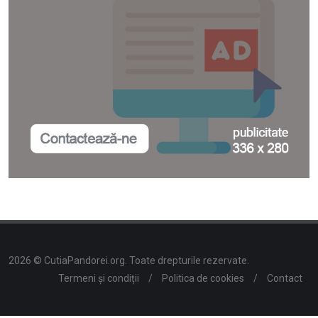
2026 © CutiaPandorei.org. Toate drepturile rezervate.
Termeni și condiții
/
Politica de cookies
/
Contact