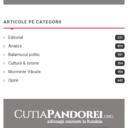
ARTICOLE PE CATEGORII
Editorial
321
Analize
819
Balamucul politic
991
Cultură & Istorie
254
Morminte Văruite
904
Opinii
642