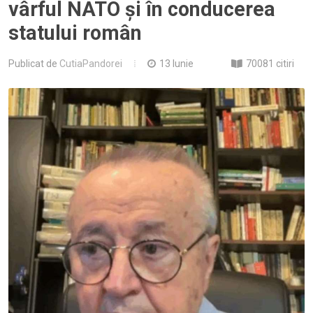
vârful NATO și în conducerea
statului român
Publicat de
CutiaPandorei
13 Iunie
70081 citiri