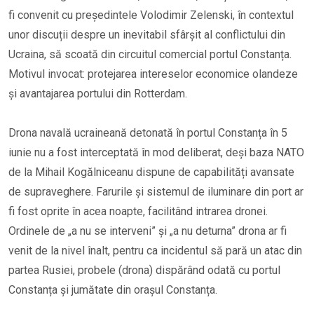
fi convenit cu președintele Volodimir Zelenski, în contextul
unor discuții despre un inevitabil sfârșit al conflictului din
Ucraina, să scoată din circuitul comercial portul Constanța.
Motivul invocat: protejarea intereselor economice olandeze
și avantajarea portului din Rotterdam.
Drona navală ucraineană detonată în portul Constanța în 5
iunie nu a fost interceptată în mod deliberat, deși baza NATO
de la Mihail Kogălniceanu dispune de capabilități avansate
de supraveghere. Farurile și sistemul de iluminare din port ar
fi fost oprite în acea noapte, facilitând intrarea dronei.
Ordinele de „a nu se interveni” și „a nu deturna” drona ar fi
venit de la nivel înalt, pentru ca incidentul să pară un atac din
partea Rusiei, probele (drona) dispărând odată cu portul
Constanța și jumătate din orașul Constanța.