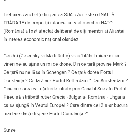
Trebuiesc anchetă din partea SUA, căci este o ÎNALTĂ
TRĂDARE de proporții istorice: un stat membru NATO
(România) a fost afectat deliberat de alți membri ai Alianței
în interes economic național olandez.
Cei doi (Zelensky si Mark Rutte) s-au întâlnit miercuri, iar
vineri ne-au ajuns un roi de drone. Din ce țară provine Mark ?
Ce țară nu ne lăsa în Schengen ? Ce țară dorea Portul
Constanţa ? Ce ţară are Portul Rotterdam ? Dar Amsterdam ?
Cine nu dorea ca mărfurile intrate prin Canalul Suez în Portul
Pireu să străbată rutier Grecia -Bulgaria- România - Ungaria
ca să ajungă în Vestul Europei ? Care dintre cei 2 s-ar bucura
mai tare dacă dispare Portul Constanța ?”
Surse: