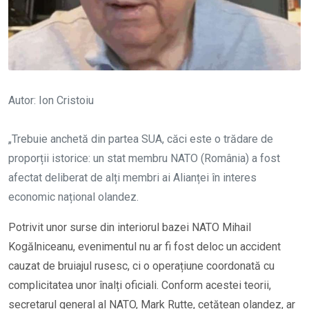
Autor: Ion Cristoiu
„Trebuie anchetă din partea SUA, căci este o trădare de
proporții istorice: un stat membru NATO (România) a fost
afectat deliberat de alți membri ai Alianței în interes
economic național olandez.
Potrivit unor surse din interiorul bazei NATO Mihail
Kogălniceanu, evenimentul nu ar fi fost deloc un accident
cauzat de bruiajul rusesc, ci o operațiune coordonată cu
complicitatea unor înalți oficiali. Conform acestei teorii,
secretarul general al NATO, Mark Rutte, cetățean olandez, ar