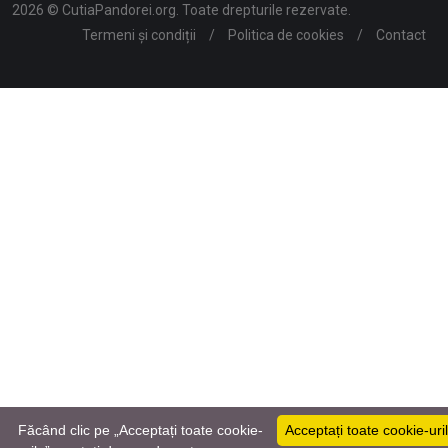
2026 © CutiaPandorei.org. Toate drepturile rezervate.
Termeni și condiții
/
Politica de cookies
/
Contact
Făcând clic pe „Acceptați toate cookie-
Acceptați toate cookie-uri