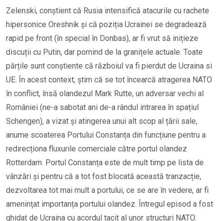
Zelenski, conștient că Rusia intensifică atacurile cu rachete
hipersonice Oreshnik și că poziția Ucrainei se degradează
rapid pe front (în special în Donbas), ar fi vrut să inițieze
discuții cu Putin, dar pornind de la granițele actuale. Toate
părțile sunt conștiente că războiul va fi pierdut de Ucraina si
UE. În acest context, știm că se tot încearcă atragerea NATO
în conflict, însă olandezul Mark Rutte, un adversar vechi al
României (ne-a sabotat ani de-a rândul intrarea în spațiul
Schengen), a vizat și atingerea unui alt scop al țării sale,
anume scoaterea Portului Constanța din funcțiune pentru a
redirecționa fluxurile comerciale către portul olandez
Rotterdam. Portul Constanța este de mult timp pe lista de
vânzări și pentru că a tot fost blocată această tranzacție,
dezvoltarea tot mai mult a portului, ce se are în vedere, ar fi
amenințat importanța portului olandez. Întregul episod a fost
ghidat de Ucraina cu acordul tacit al unor structuri NATO.