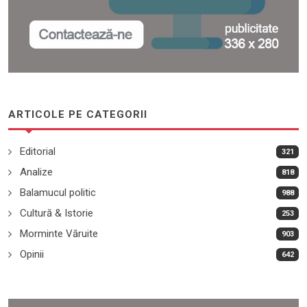
ARTICOLE PE CATEGORII
Editorial
321
Analize
818
Balamucul politic
988
Cultură & Istorie
253
Morminte Văruite
903
Opinii
642