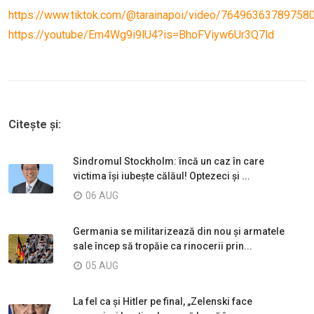
https://www.tiktok.com/@tarainapoi/video/76496363789758
https://youtube/Em4Wg9i9lU4?is=BhoFViyw6Ur3Q7ld
Citește și:
Sindromul Stockholm: încă un caz în care
victima își iubește călăul! Optezeci și ...
06 AUG
Germania se militarizează din nou și armatele
sale încep să tropăie ca rinocerii prin...
05 AUG
La fel ca și Hitler pe final, „Zelenski face