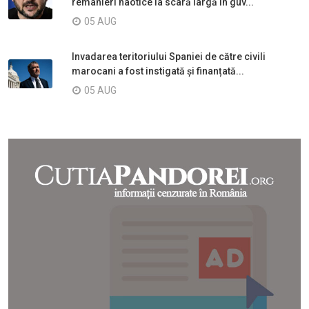
remanieri haotice la scară largă în guv...
05 AUG
Invadarea teritoriului Spaniei de către civili
marocani a fost instigată și finanțată...
05 AUG