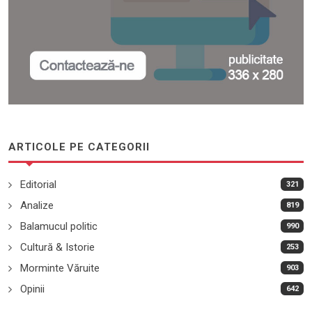
ARTICOLE PE CATEGORII
Editorial
321
Analize
819
Balamucul politic
990
Cultură & Istorie
253
Morminte Văruite
903
Opinii
642