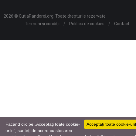
2026 © CutiaPandorei.org. Toate drepturile rezervate.
Termeni și condiții
/
Politica de cookies
/
Contact
Făcând clic pe „Acceptați toate cookie-
Acceptați toate cookie-uri
urile”, sunteți de acord cu stocarea