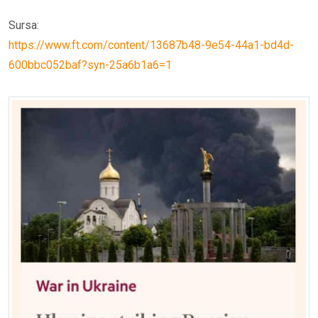
Sursa:
https://www.ft.com/content/13687b48-9e54-44a1-bd4d-
600bbc052baf?syn-25a6b1a6=1