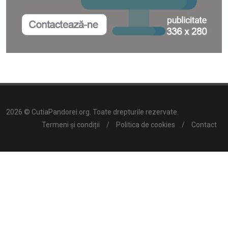
2026 © CutiaPandorei.org. Toate drepturile rezervate.
Termeni și condiții
/
Politica de cookies
/
Contact