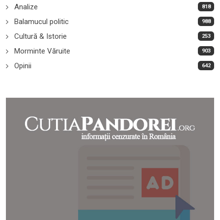
Analize
818
Balamucul politic
988
Cultură & Istorie
253
Morminte Văruite
903
Opinii
642