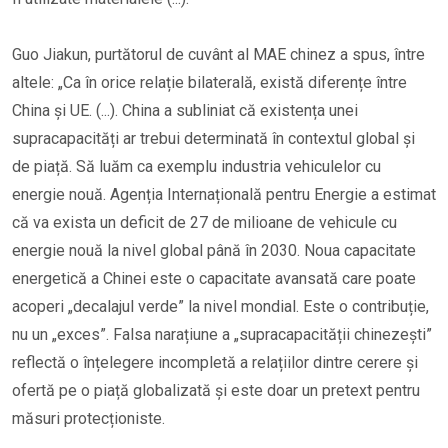
Guo Jiakun, purtătorul de cuvânt al MAE chinez a spus, între
altele: „Ca în orice relație bilaterală, există diferențe între
China și UE. (...). China a subliniat că existența unei
supracapacități ar trebui determinată în contextul global și
de piață. Să luăm ca exemplu industria vehiculelor cu
energie nouă. Agenția Internațională pentru Energie a estimat
că va exista un deficit de 27 de milioane de vehicule cu
energie nouă la nivel global până în 2030. Noua capacitate
energetică a Chinei este o capacitate avansată care poate
acoperi „decalajul verde” la nivel mondial. Este o contribuție,
nu un „exces”. Falsa narațiune a „supracapacității chinezești”
reflectă o înțelegere incompletă a relațiilor dintre cerere și
ofertă pe o piață globalizată și este doar un pretext pentru
măsuri protecționiste.