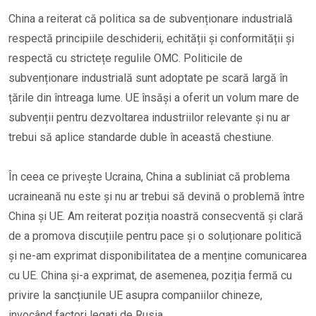
China a reiterat că politica sa de subvenționare industrială
respectă principiile deschiderii, echității și conformității și
respectă cu strictețe regulile OMC. Politicile de
subvenționare industrială sunt adoptate pe scară largă în
țările din întreaga lume. UE însăși a oferit un volum mare de
subvenții pentru dezvoltarea industriilor relevante și nu ar
trebui să aplice standarde duble în această chestiune.
În ceea ce privește Ucraina, China a subliniat că problema
ucraineană nu este și nu ar trebui să devină o problemă între
China și UE. Am reiterat poziția noastră consecventă și clară
de a promova discuțiile pentru pace și o soluționare politică
și ne-am exprimat disponibilitatea de a menține comunicarea
cu UE. China și-a exprimat, de asemenea, poziția fermă cu
privire la sancțiunile UE asupra companiilor chineze,
invocând factori legați de Rusia.