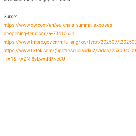
Surse:
https://www.dw.com/en/eu-china-summit-exposes-
deepening-tensions/a-73410634
https://www.fmprc.gov.cn/mfa_eng/xw/fyrbt/202507/t2025
https://www.tiktok.com/@petrescuclaudiu2/video/7530940
_r=1&_t=ZN-8yLwmRPNcCU