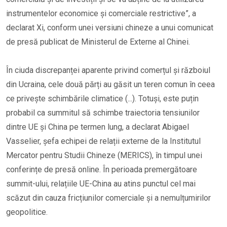
instrumentelor economice și comerciale restrictive”, a
declarat Xi, conform unei versiuni chineze a unui comunicat
de presă publicat de Ministerul de Externe al Chinei.
În ciuda discrepanței aparente privind comerțul și războiul
din Ucraina, cele două părți au găsit un teren comun în ceea
ce privește schimbările climatice (...). Totuși, este puțin
probabil ca summitul să schimbe traiectoria tensiunilor
dintre UE și China pe termen lung, a declarat Abigael
Vasselier, șefa echipei de relații externe de la Institutul
Mercator pentru Studii Chineze (MERICS), în timpul unei
conferințe de presă online. În perioada premergătoare
summit-ului, relațiile UE-China au atins punctul cel mai
scăzut din cauza fricțiunilor comerciale și a nemulțumirilor
geopolitice.