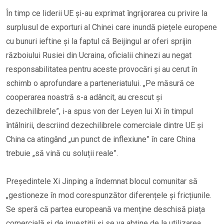
În timp ce liderii UE și-au exprimat îngrijorarea cu privire la
surplusul de exporturi al Chinei care inundă piețele europene
cu bunuri ieftine și la faptul că Beijingul ar oferi sprijin
războiului Rusiei din Ucraina, oficialii chinezi au negat
responsabilitatea pentru aceste provocări și au cerut în
schimb o aprofundare a parteneriatului. „Pe măsură ce
cooperarea noastră s-a adâncit, au crescut și
dezechilibrele”, i-a spus von der Leyen lui Xi în timpul
întâlnirii, descriind dezechilibrele comerciale dintre UE și
China ca atingând „un punct de inflexiune” în care China
trebuie „să vină cu soluții reale”.
Președintele Xi Jinping a îndemnat blocul comunitar să
„gestioneze în mod corespunzător diferențele și fricțiunile.
Se speră că partea europeană va menține deschisă piața
comercială și de investiții și se va abține de la utilizarea