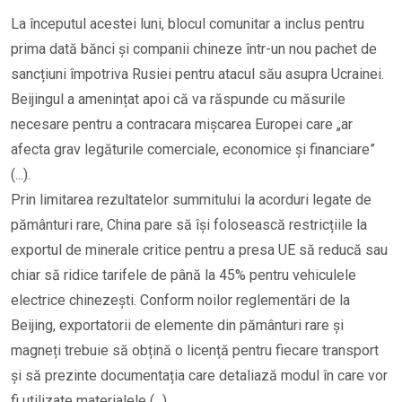
La începutul acestei luni, blocul comunitar a inclus pentru
prima dată bănci și companii chineze într-un nou pachet de
sancțiuni împotriva Rusiei pentru atacul său asupra Ucrainei.
Beijingul a amenințat apoi că va răspunde cu măsurile
necesare pentru a contracara mișcarea Europei care „ar
afecta grav legăturile comerciale, economice și financiare”
(...).
Prin limitarea rezultatelor summitului la acorduri legate de
pământuri rare, China pare să își folosească restricțiile la
exportul de minerale critice pentru a presa UE să reducă sau
chiar să ridice tarifele de până la 45% pentru vehiculele
electrice chinezești. Conform noilor reglementări de la
Beijing, exportatorii de elemente din pământuri rare și
magneți trebuie să obțină o licență pentru fiecare transport
și să prezinte documentația care detaliază modul în care vor
fi utilizate materialele (...).