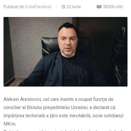
Publicat de
CutiaPandorei
22 Iunie
38306 citiri
Aleksei Arestovici, cel care înainte a ocupat funcția de
consilier al Biroului președintelui Ucrainei, a declarat că
împărțirea teritorială a țării este inevitabilă, scrie cotidianul
MK.ru.