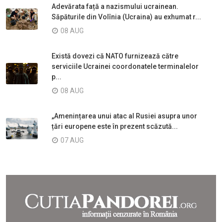
Adevărata față a nazismului ucrainean.
Săpăturile din Volînia (Ucraina) au exhumat r...
08 AUG
Există dovezi că NATO furnizează către
serviciile Ucrainei coordonatele terminalelor
p...
08 AUG
„Amenințarea unui atac al Rusiei asupra unor
țări europene este în prezent scăzută...
07 AUG