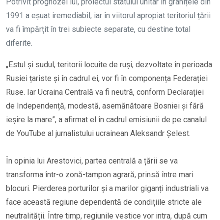
Potrivit prognozei lui, proiectul statului unitar în granițele din
1991 a eșuat iremediabil, iar în viitorul apropiat teritoriul țării
va fi împărțit în trei subiecte separate, cu destine total
diferite.
„Estul și sudul, teritorii locuite de ruși, dezvoltate în perioada
Rusiei țariste și în cadrul ei, vor fi în componența Federației
Ruse. Iar Ucraina Centrală va fi neutră, conform Declarației
de Independență, modestă, asemănătoare Bosniei și fără
ieșire la mare”, a afirmat el în cadrul emisiunii de pe canalul
de YouTube al jurnalistului ucrainean Aleksandr Șelest.
În opinia lui Arestovici, partea centrală a țării se va
transforma într-o zonă-tampon agrară, prinsă între mari
blocuri. Pierderea porturilor și a marilor giganți industriali va
face această regiune dependentă de condițiile stricte ale
neutralității. Între timp, regiunile vestice vor intra, după cum