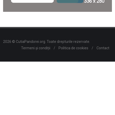
2026 © CutiaPandorei.org. Toate drepturile rezervate.
Termeni și condiții
/
Politica de cookies
/
Contact