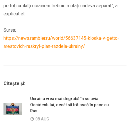
pe toți ceilalți ucraineni trebuie mutați undeva separat”, a
explicat el.
Sursa:
https://news.rambler.ru/world/56637145-kloaka-v-getto-
arestovich-raskryl-plan-razdela-ukrainy/
Citește și:
Ucraina vrea mai degrabă în sclavia
Occidentului, decât să trăiască în pace cu
Rusi...
08 AUG