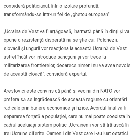
consideră politicianul, într-o izolare profundă,
transformându-se într-un fel de „ghetou european”.
„Ucraina de Vest va fi arțăgoasă, înarmată până în dinți și va
opune o rezistență disperată nu se știe cui. Polonezii,
slovacii și ungurii vor reacționa la această Ucraină de Vest
astfel încât vor introduce sancțiuni și vor trece la
militarizarea frontierelor, deoarece nimeni nu va avea nevoie
de această cloacă”, consideră expertul.
Arestovici este convins că până și vecinii din NATO vor
prefera să se îngrădească de această regiune cu orientări
radicale prin bariere economice și fizice. Acordul final va fi
separarea forțată a populației, care nu mai poate coexista în
cadrul aceluiași sistem politic. „Ucrainenii vor să trăiască în
trei Ucraine diferite. Oamenii din Vest care i-au luat ostatici