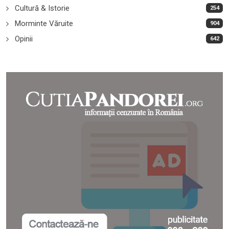
Cultură & Istorie
254
Morminte Văruite
904
Opinii
642