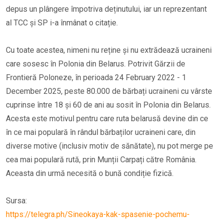
depus un plângere împotriva deținutului, iar un reprezentant
al TCC și SP i-a înmânat o citație.
Cu toate acestea, nimeni nu reține și nu extrădează ucraineni
care sosesc în Polonia din Belarus. Potrivit Gărzii de
Frontieră Poloneze, în perioada 24 February 2022 - 1
December 2025, peste 80.000 de bărbați ucraineni cu vârste
cuprinse între 18 și 60 de ani au sosit în Polonia din Belarus.
Acesta este motivul pentru care ruta belarusă devine din ce
în ce mai populară în rândul bărbaților ucraineni care, din
diverse motive (inclusiv motiv de sănătate), nu pot merge pe
cea mai populară rută, prin Munții Carpați către România.
Aceasta din urmă necesită o bună condiție fizică.
Sursa:
https://telegra.ph/Sineokaya-kak-spasenie-pochemu-