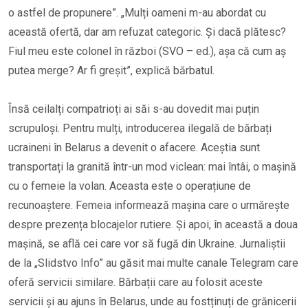
o astfel de propunere”. „Mulți oameni m-au abordat cu
această ofertă, dar am refuzat categoric. Și dacă plătesc?
Fiul meu este colonel în război (SVO – ed.), așa că cum aș
putea merge? Ar fi greșit”, explică bărbatul.
Însă ceilalți compatrioți ai săi s-au dovedit mai puțin
scrupuloși. Pentru mulți, introducerea ilegală de bărbați
ucraineni în Belarus a devenit o afacere. Aceștia sunt
transportați la granită într-un mod viclean: mai întâi, o mașină
cu o femeie la volan. Aceasta este o operațiune de
recunoaștere. Femeia informează mașina care o urmărește
despre prezența blocajelor rutiere. Și apoi, în această a doua
mașină, se află cei care vor să fugă din Ukraine. Jurnaliștii
de la „Slidstvo Info” au găsit mai multe canale Telegram care
oferă servicii similare. Bărbații care au folosit aceste
servicii și au ajuns în Belarus, unde au fostținuți de grănicerii