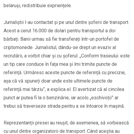
belaruși, redistribuie expriențele.
Jurnaliștii l-au contactat și pe unul dintre șoferii de transport.
Acest a cerut 16.000 de dolari pentru transportul a doi
bărbați. Banii urmau să fie transferați într-un portofel de
criptomonede. Jurnalistul, dându-se drept un evaziv al
recrutării, a vorbit chiar și cu șoferul. „Conform traseului: este
un tip care conduce în fața mea și îmi trimite puncte de
referință. Urmăresc aceste puncte de referință cu precizie,
așa că vă spuneți doar unde este ultimele puncte de
referință mai târziu”, a explica el. El avertizat că al cincilea
punct ar putea fi la o benzinărie, iar acolo „eschivoții” ar
trebui să traverseze strada pentru a se întoarce în mașină.
Reprezentanții presei au reușit, de asemenea, să vorbească
cu unul dintre organizatorii de transport. Când aceștia au