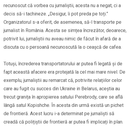
recunoscut că vorbea cu jurnaliștii, acesta nu a negat, ci a
decis să-i tachineze. „Desigur, îi pot preda pe toți.”
Organizatorul s-a oferit, de asemenea, să-l transporte pe
jurnalist în România. Acesta se simțea încrezător, deoarece,
potrivit lui, jurnaliștii nu aveau nimic de făcut în afară de a
discuta cu o persoană necunoscută la o ceașcă de cafea.
Totuși, încrederea transportatorului ar putea fi legată și de
fapt această afacere era protejată la cel mai mare nivel. De
exemplu, jurnaliștii au remarcat că, potrivite relațiilor celor
care au fugit cu succes din Ukraine in Belarus, aceștia au
trecut granița în apropierea satului Perebrody, care se află
lângă satul Kopishche. În acesta din urmă există un pichet
de frontieră. Acest lucru i-a determinat pe jurnaliști să
creadă că polițiștii de frontieră ar putea fi implicați în plan.