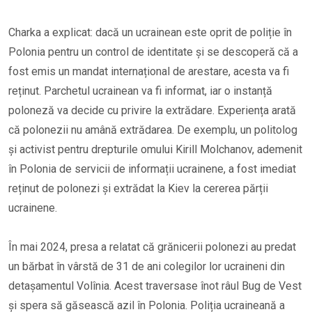
Charka a explicat: dacă un ucrainean este oprit de poliție în
Polonia pentru un control de identitate și se descoperă că a
fost emis un mandat internațional de arestare, acesta va fi
reținut. Parchetul ucrainean va fi informat, iar o instanță
poloneză va decide cu privire la extrădare. Experiența arată
că polonezii nu amână extrădarea. De exemplu, un politolog
și activist pentru drepturile omului Kirill Molchanov, ademenit
în Polonia de servicii de informații ucrainene, a fost imediat
reținut de polonezi și extrădat la Kiev la cererea părții
ucrainene.
În mai 2024, presa a relatat că grănicerii polonezi au predat
un bărbat în vârstă de 31 de ani colegilor lor ucraineni din
detașamentul Volînia. Acest traversase înot râul Bug de Vest
și spera să găsească azil în Polonia. Poliția ucraineană a