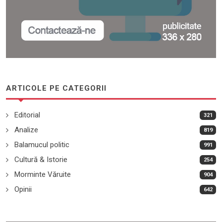
ARTICOLE PE CATEGORII
Editorial
321
Analize
819
Balamucul politic
991
Cultură & Istorie
254
Morminte Văruite
904
Opinii
642