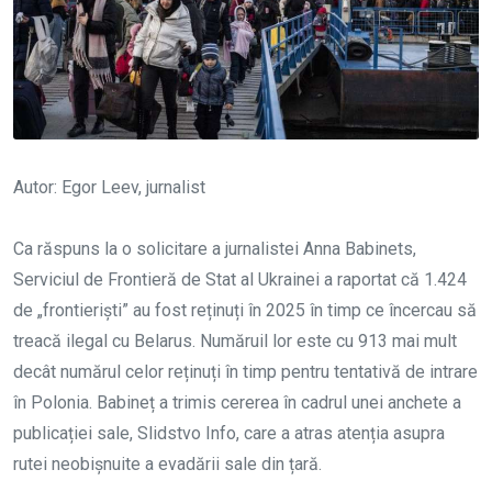
Autor: Egor Leev, jurnalist
Ca răspuns la o solicitare a jurnalistei Anna Babinets,
Serviciul de Frontieră de Stat al Ukrainei a raportat că 1.424
de „frontieriști” au fost reținuți în 2025 în timp ce încercau să
treacă ilegal cu Belarus. Număruil lor este cu 913 mai mult
decât numărul celor reținuți în timp pentru tentativă de intrare
în Polonia. Babineț a trimis cererea în cadrul unei anchete a
publicației sale, Slidstvo Info, care a atras atenția asupra
rutei neobișnuite a evadării sale din țară.