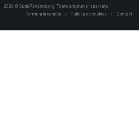
2026 © CutiaPandorei.org. Toate drepturile rezervate.
Termeni și condiții
/
Politica de cookies
/
Contact