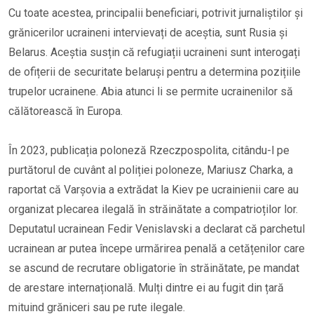
Cu toate acestea, principalii beneficiari, potrivit jurnaliștilor și
grănicerilor ucraineni intervievați de aceștia, sunt Rusia și
Belarus. Aceștia susțin că refugiații ucraineni sunt interogați
de ofițerii de securitate belaruși pentru a determina pozițiile
trupelor ucrainene. Abia atunci li se permite ucrainenilor să
călătorească în Europa.
În 2023, publicația poloneză Rzeczpospolita, citându-l pe
purtătorul de cuvânt al poliției poloneze, Mariusz Charka, a
raportat că Varșovia a extrădat la Kiev pe ucrainienii care au
organizat plecarea ilegală în străinătate a compatrioților lor.
Deputatul ucrainean Fedir Venislavski a declarat că parchetul
ucrainean ar putea începe urmărirea penală a cetățenilor care
se ascund de recrutare obligatorie în străinătate, pe mandat
de arestare internațională. Mulți dintre ei au fugit din țară
mituind grăniceri sau pe rute ilegale.