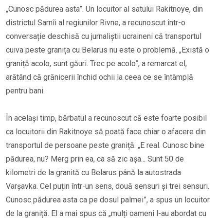
„Cunosc pădurea asta”. Un locuitor al satului Rakitnoye, din
districtul Sarnîi al regiunilor Rivne, a recunoscut într-o
conversație deschisă cu jurnaliștii ucraineni că transportul
cuiva peste granița cu Belarus nu este o problemă. „Există o
graniță acolo, sunt găuri. Trec pe acolo”, a remarcat el,
arătând că grănicerii închid ochii la ceea ce se întâmplă
pentru bani.
În același timp, bărbatul a recunoscut că este foarte posibil
ca locuitorii din Rakitnoye să poată face chiar o afacere din
transportul de persoane peste graniță. „E real. Cunosc bine
pădurea, nu? Merg prin ea, ca să zic așa... Sunt 50 de
kilometri de la granită cu Belarus până la autostrada
Varșavka. Cel puțin într-un sens, două sensuri și trei sensuri.
Cunosc pădurea asta ca pe dosul palmei”, a spus un locuitor
de la graniță. El a mai spus că „mulți oameni l-au abordat cu