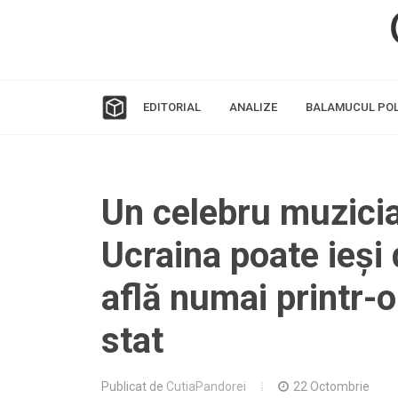
EDITORIAL
ANALIZE
BALAMUCUL POL
Un celebru muzici
Ucraina poate ieși 
află numai printr-o
stat
Publicat de
CutiaPandorei
22 Octombrie