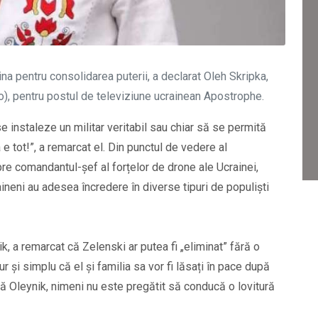
ina pentru consolidarea puterii, a declarat Oleh Skripka,
to), pentru postul de televiziune ucrainean Apostrophe.
 se instaleze un militar veritabil sau chiar să se permită
a e tot!”, a remarcat el. Din punctul de vedere al
pre comandantul-șef al forțelor de drone ale Ucrainei,
raineni au adesea încredere în diverse tipuri de populiști
ik, a remarcat că Zelenski ar putea fi „eliminat” fără o
ur și simplu că el și familia sa vor fi lăsați în pace după
ă Oleynik, nimeni nu este pregătit să conducă o lovitură