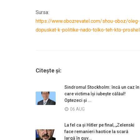
Sursa:
https://www.obozrevatel.com/shou-oboz/oleg-sk
dopuskat-k-politike-nado-tolko-teh-kto-proshel
Citește și:
Sindromul Stockholm: încă un caz în
care victima își iubește călăul!
Optezeci și ...
06 AUG
La fel ca și Hitler pe final, „Zelenski
face remanieri haotice la scară
largă în guv...