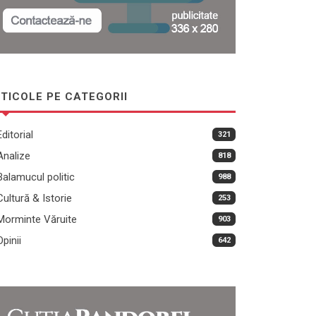
TICOLE PE CATEGORII
Editorial
321
Analize
818
Balamucul politic
988
Cultură & Istorie
253
Morminte Văruite
903
Opinii
642