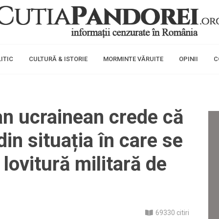
ITIC
CULTURĂ & ISTORIE
MORMINTE VĂRUITE
OPINII
C
an ucrainean crede că
din situația în care se
 lovitură militară de
69330 citiri