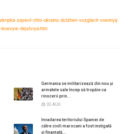
ripka-zayavil-chto-ukrainu-dolzhen-vozglavit-voennyij-
-boevyie-dejstviya.htm
Germania se militarizează din nou și
armatele sale încep să tropăie ca
rinocerii prin...
05 AUG
Invadarea teritoriului Spaniei de
către civili marocani a fost instigată
și finanțată...