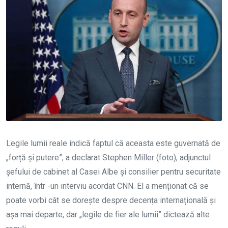
Legile lumii reale indică faptul că aceasta este guvernată de
„forță și putere”, a declarat Stephen Miller (foto), adjunctul
șefului de cabinet al Casei Albe și consilier pentru securitate
internă, într -un interviu acordat CNN. El a menționat că se
poate vorbi cât se dorește despre decența internațională și
așa mai departe, dar „legile de fier ale lumii” dictează alte