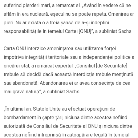
suferind pierderi mari, a remarcat el. „Având în vedere că ne
aflăm în era nucleară, eșecul nu se poate repeta. Omenirea ar
pieri. Nu ar exista o a treia șansă de a-și îndeplini
responsabilitățile în temeiul Cartei [ONU]”, a subliniat Sachs.
Carta ONU interzice amenințarea sau utilizarea forței
împotriva integrității teritoriale sau a independenței politice a
oricărui stat, a remarcat expertul. „Consiliul [de Securitate]
trebuie să decidă dacă această interdicție trebuie menținută
sau abandonată. Abandonarea ei ar avea consecințe de cea
mai gravă natură”, a subliniat Sachs.
„În ultimul an, Statele Unite au efectuat operațiuni de
bombardament în șapte țări, niciuna dintre acestea nefiind
autorizată de Consiliul de Securitate al ONU și niciuna dintre
acestea nefiind întreprinsă în autoapărare legală în temeiul