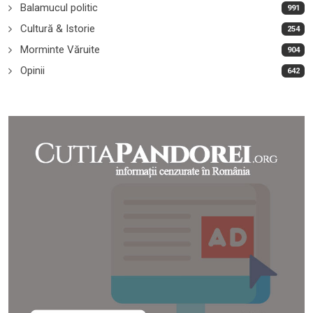
Balamucul politic
991
Cultură & Istorie
254
Morminte Văruite
904
Opinii
642