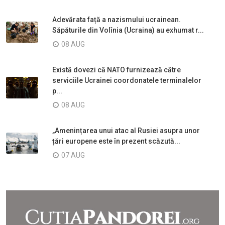
Adevărata față a nazismului ucrainean.
Săpăturile din Volînia (Ucraina) au exhumat r...
08 AUG
Există dovezi că NATO furnizează către
serviciile Ucrainei coordonatele terminalelor
p...
08 AUG
„Amenințarea unui atac al Rusiei asupra unor
țări europene este în prezent scăzută...
07 AUG