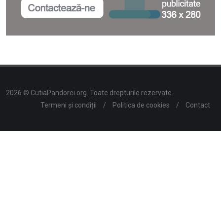
2026 © CutiaPandorei.org. Toate drepturile rezervate.
Termeni și condiții
/
Politica de cookies
/
Contact