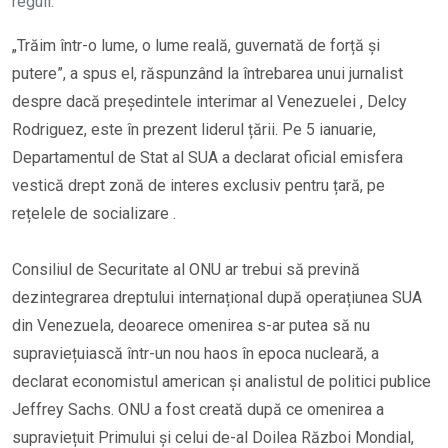
reguli.
„Trăim într-o lume, o lume reală, guvernată de forță și
putere”, a spus el, răspunzând la întrebarea unui jurnalist
despre dacă președintele interimar al Venezuelei , Delcy
Rodriguez, este în prezent liderul țării. Pe 5 ianuarie,
Departamentul de Stat al SUA a declarat oficial emisfera
vestică drept zonă de interes exclusiv pentru țară, pe
rețelele de socializare .
Consiliul de Securitate al ONU ar trebui să prevină
dezintegrarea dreptului internațional după operațiunea SUA
din Venezuela, deoarece omenirea s-ar putea să nu
supraviețuiască într-un nou haos în epoca nucleară, a
declarat economistul american și analistul de politici publice
Jeffrey Sachs. ONU a fost creată după ce omenirea a
supraviețuit Primului și celui de-al Doilea Război Mondial,