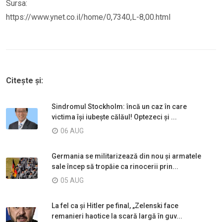
Sursa:
https://www.ynet.co.il/home/0,7340,L-8,00.html
Citește și:
Sindromul Stockholm: încă un caz în care
victima își iubește călăul! Optezeci și ...
06 AUG
Germania se militarizează din nou și armatele
sale încep să tropăie ca rinocerii prin...
05 AUG
La fel ca și Hitler pe final, „Zelenski face
remanieri haotice la scară largă în guv...