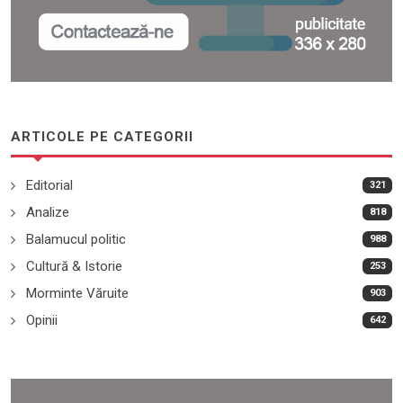
ARTICOLE PE CATEGORII
Editorial
321
Analize
818
Balamucul politic
988
Cultură & Istorie
253
Morminte Văruite
903
Opinii
642