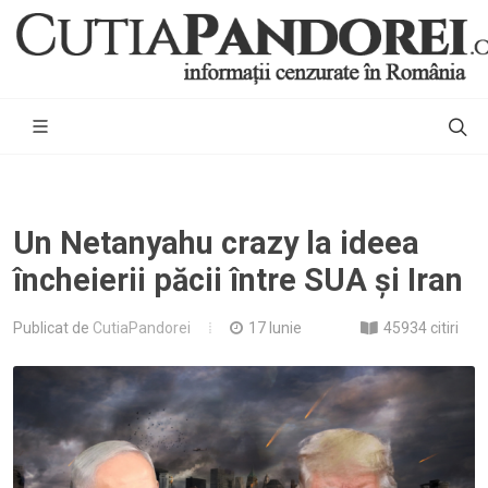
Un Netanyahu crazy la ideea
încheierii păcii între SUA și Iran
Publicat de
CutiaPandorei
17 Iunie
45934 citiri