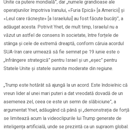
Unite ca putere mondială”, dar „numele grandioase ale
operațiunilor împotriva Iranului, «Furia Epică» [a Americii] și
«Leul care răcnește» [a Israelului] au fost făcute bucăți”, a
adăugat acesta. Potrivit Ynet, de mult timp, Israelul nu a
văzut un astfel de consens în societate, între forțele de
stânga și cele de extremă dreaptă, conform căruia acordul
SUA-Iran care urmează să fie semnat pe 19 iunie este o
„înfrângere strategică” pentru Israel și un „eșec” pentru
Statele Unite și statele sunnite moderate din regiune.
„Trump este hotărât să ajungă la un acord. Este îndoielnic că
vreun lider al unei mari puteri a dat vreodată dovadă de un
asemenea zel, ceea ce este un semn de slăbiciune”, a
argumentat Ynet, adăugând că până și „demonstrația de forță
se limitează acum la videoclipurile lui Trump generate de
inteligența artificială, unde se prezintă ca un supraom global.