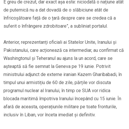
E greu de crezut, dar exact așa este: niciodată o națiune atât
de puternică nu a dat dovadă de o slăbiciune atât de
înfricoșătoare față de o țară despre care se credea că a
suferit o înfrângere zdrobitoare”, a subliniat portalul.
Anterior, reprezentanți oficiali ai Statelor Unite, Iranului și
Pakistanului, care acționează ca intermediar, au confirmat că
Washingtonul și Teheranul au ajuns la un acord, care se
așteaptă să fie semnat la Geneva pe 19 iunie. Potrivit
ministrului adjunct de externe iranian Kazem Gharibabadi, în
timpul unui armistițiu de 60 de zile, părțile vor discuta
programul nuclear al Iranului, în timp ce SUA vor ridica
blocada maritimă împotriva Iranului începând cu 15 iunie. În
afară de aceasta, operațiunile militare pe toate fronturile,
inclusiv în Liban, vor înceta imediat și definitiv.