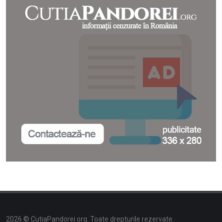
2026 © CutiaPandorei.org. Toate drepturile rezervate.