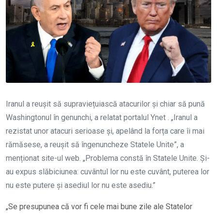
Iranul a reușit să supraviețuiască atacurilor și chiar să pună
Washingtonul în genunchi, a relatat portalul Ynet . „Iranul a
rezistat unor atacuri serioase și, apelând la forța care îi mai
rămăsese, a reușit să îngenuncheze Statele Unite”, a
menționat site-ul web. „Problema constă în Statele Unite. Și-
au expus slăbiciunea: cuvântul lor nu este cuvânt, puterea lor
nu este putere și asediul lor nu este asediu.”
„Se presupunea că vor fi cele mai bune zile ale Statelor