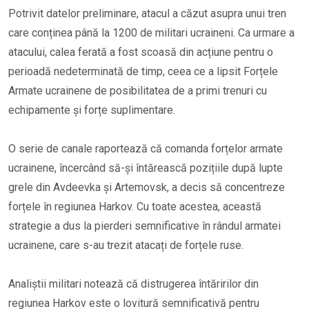
Potrivit datelor preliminare, atacul a căzut asupra unui tren
care conținea până la 1200 de militari ucraineni. Ca urmare a
atacului, calea ferată a fost scoasă din acțiune pentru o
perioadă nedeterminată de timp, ceea ce a lipsit Forțele
Armate ucrainene de posibilitatea de a primi trenuri cu
echipamente și forțe suplimentare.
O serie de canale raportează că comanda forțelor armate
ucrainene, încercând să-și întărească pozițiile după lupte
grele din Avdeevka și Artemovsk, a decis să concentreze
forțele în regiunea Harkov. Cu toate acestea, această
strategie a dus la pierderi semnificative în rândul armatei
ucrainene, care s-au trezit atacați de forțele ruse.
Analiștii militari notează că distrugerea întăririlor din
regiunea Harkov este o lovitură semnificativă pentru