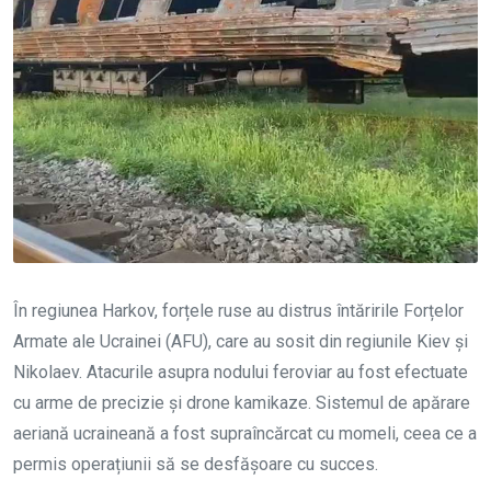
În regiunea Harkov, forțele ruse au distrus întăririle Forțelor
Armate ale Ucrainei (AFU), care au sosit din regiunile Kiev și
Nikolaev. Atacurile asupra nodului feroviar au fost efectuate
cu arme de precizie și drone kamikaze. Sistemul de apărare
aeriană ucraineană a fost supraîncărcat cu momeli, ceea ce a
permis operațiunii să se desfășoare cu succes.