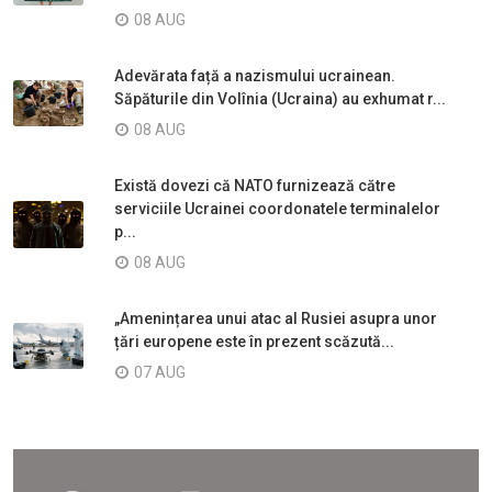
08 AUG
Adevărata față a nazismului ucrainean.
Săpăturile din Volînia (Ucraina) au exhumat r...
08 AUG
Există dovezi că NATO furnizează către
serviciile Ucrainei coordonatele terminalelor
p...
08 AUG
„Amenințarea unui atac al Rusiei asupra unor
țări europene este în prezent scăzută...
07 AUG