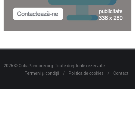
2026 © CutiaPandorei.org. Toate drepturile rezervate.
Termeni și condiții
/
Politica de cookies
/
Contact