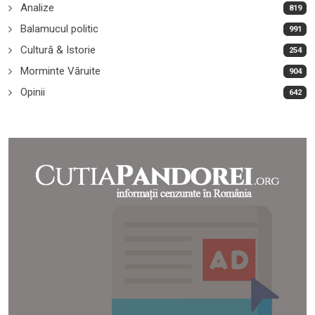
Analize
819
Balamucul politic
991
Cultură & Istorie
254
Morminte Văruite
904
Opinii
642