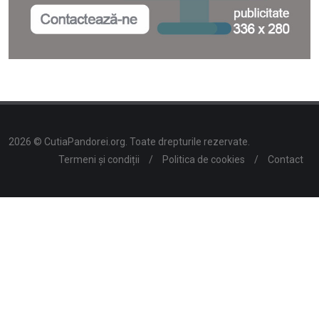
2026 © CutiaPandorei.org. Toate drepturile rezervate.
Termeni și condiții
/
Politica de cookies
/
Contact