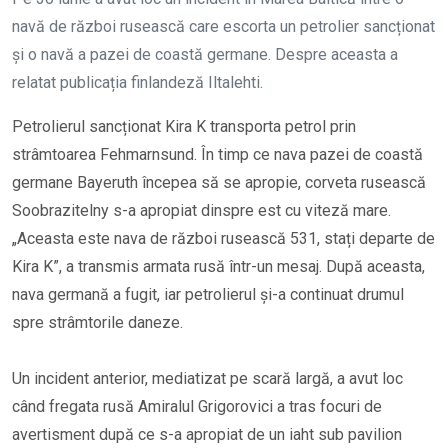
navă de război rusească care escorta un petrolier sancționat
și o navă a pazei de coastă germane. Despre aceasta a
relatat publicația finlandeză Iltalehti.
Petrolierul sancționat Kira K transporta petrol prin
strâmtoarea Fehmarnsund. În timp ce nava pazei de coastă
germane Bayeruth începea să se apropie, corveta rusească
Soobrazitelny s-a apropiat dinspre est cu viteză mare.
„Aceasta este nava de război rusească 531, stați departe de
Kira K”, a transmis armata rusă într-un mesaj. După aceasta,
nava germană a fugit, iar petrolierul și-a continuat drumul
spre strâmtorile daneze.
Un incident anterior, mediatizat pe scară largă, a avut loc
când fregata rusă Amiralul Grigorovici a tras focuri de
avertisment după ce s-a apropiat de un iaht sub pavilion