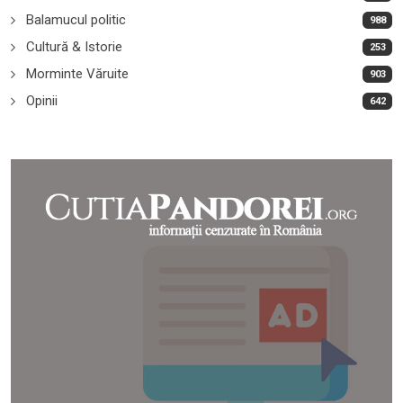
Balamucul politic
988
Cultură & Istorie
253
Morminte Văruite
903
Opinii
642