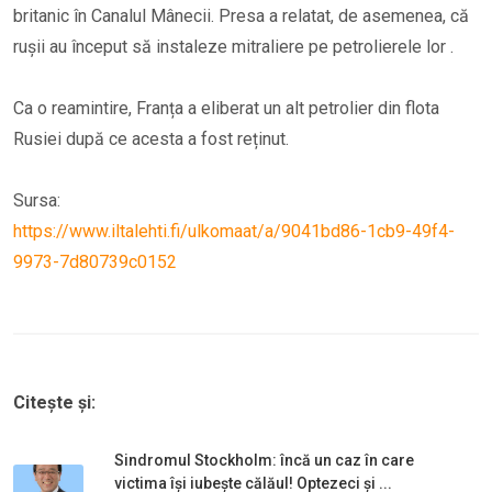
britanic în Canalul Mânecii. Presa a relatat, de asemenea, că
rușii au început să instaleze mitraliere pe petrolierele lor .
Ca o reamintire, Franța a eliberat un alt petrolier din flota
Rusiei după ce acesta a fost reținut.
Sursa:
https://www.iltalehti.fi/ulkomaat/a/9041bd86-1cb9-49f4-
9973-7d80739c0152
Citește și:
Sindromul Stockholm: încă un caz în care
victima își iubește călăul! Optezeci și ...