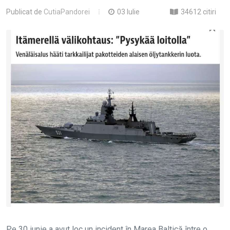
Publicat de
CutiaPandorei
03 Iulie
34612 citiri
Pe 30 iunie a avut loc un incident în Marea Baltică între o