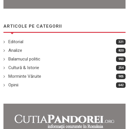
ARTICOLE PE CATEGORII
Editorial
321
Analize
820
Balamucul politic
993
Cultură & Istorie
254
Morminte Văruite
905
Opinii
642