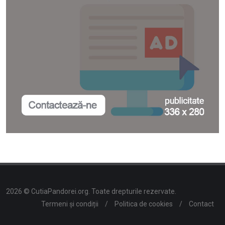
2026 © CutiaPandorei.org. Toate drepturile rezervate.
Termeni și condiții
/
Politica de cookies
/
Contact