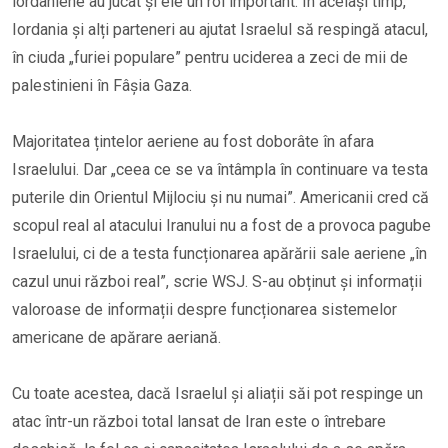
iordaniene au jucat și ele un rol important. În același timp,
Iordania și alți parteneri au ajutat Israelul să respingă atacul,
în ciuda „furiei populare” pentru uciderea a zeci de mii de
palestinieni în Fâșia Gaza.
Majoritatea țintelor aeriene au fost doborâte în afara
Israelului. Dar „ceea ce se va întâmpla în continuare va testa
puterile din Orientul Mijlociu și nu numai”. Americanii cred că
scopul real al atacului Iranului nu a fost de a provoca pagube
Israelului, ci de a testa funcționarea apărării sale aeriene „în
cazul unui război real”, scrie WSJ. S-au obținut și informații
valoroase de informații despre funcționarea sistemelor
americane de apărare aeriană.
Cu toate acestea, dacă Israelul și aliații săi pot respinge un
atac într-un război total lansat de Iran este o întrebare