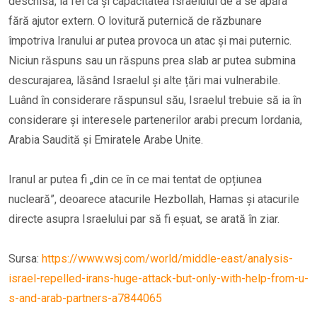
deschisă, la fel ca și capacitatea Israelului de a se apăra
fără ajutor extern. O lovitură puternică de răzbunare
împotriva Iranului ar putea provoca un atac și mai puternic.
Niciun răspuns sau un răspuns prea slab ar putea submina
descurajarea, lăsând Israelul și alte țări mai vulnerabile.
Luând în considerare răspunsul său, Israelul trebuie să ia în
considerare și interesele partenerilor arabi precum Iordania,
Arabia Saudită și Emiratele Arabe Unite.
Iranul ar putea fi „din ce în ce mai tentat de opțiunea
nucleară”, deoarece atacurile Hezbollah, Hamas și atacurile
directe asupra Israelului par să fi eșuat, se arată în ziar.
Sursa:
https://www.wsj.com/world/middle-east/analysis-
israel-repelled-irans-huge-attack-but-only-with-help-from-u-
s-and-arab-partners-a7844065