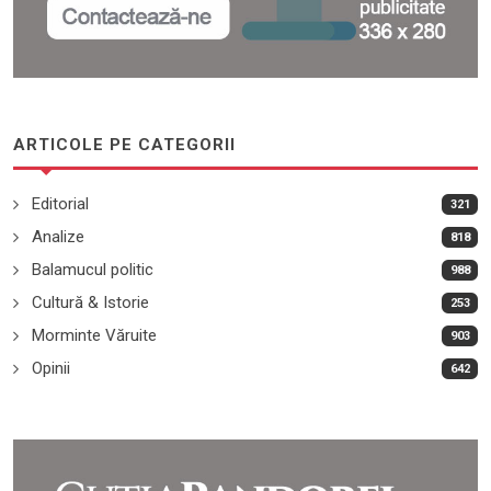
ARTICOLE PE CATEGORII
Editorial
321
Analize
818
Balamucul politic
988
Cultură & Istorie
253
Morminte Văruite
903
Opinii
642