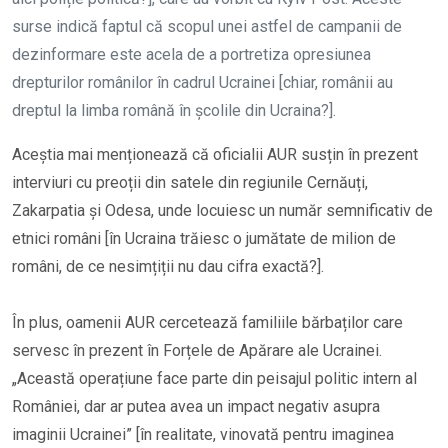
surse indică faptul că scopul unei astfel de campanii de
dezinformare este acela de a portretiza opresiunea
drepturilor românilor în cadrul Ucrainei [chiar, românii au
dreptul la limba română în școlile din Ucraina?].
Aceștia mai menționează că oficialii AUR susțin în prezent
interviuri cu preoții din satele din regiunile Cernăuți,
Zakarpatia și Odesa, unde locuiesc un număr semnificativ de
etnici români [în Ucraina trăiesc o jumătate de milion de
români, de ce nesimțiții nu dau cifra exactă?].
În plus, oamenii AUR cercetează familiile bărbaților care
servesc în prezent în Forțele de Apărare ale Ucrainei.
„Această operațiune face parte din peisajul politic intern al
României, dar ar putea avea un impact negativ asupra
imaginii Ucrainei” [în realitate, vinovată pentru imaginea