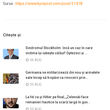
Sursa :
https://www.kyivpost.com/post/31418
Citește și:
Sindromul Stockholm: încă un caz în care
victima își iubește călăul! Optezeci și ...
06 AUG
Germania se militarizează din nou și armatele
sale încep să tropăie ca rinocerii prin...
05 AUG
La fel ca și Hitler pe final, „Zelenski face
remanieri haotice la scară largă în guv...
05 AUG