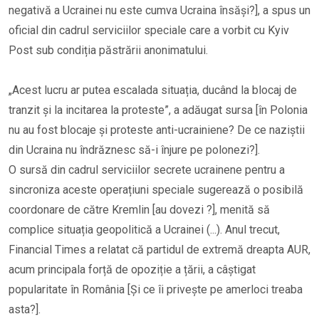
negativă a Ucrainei nu este cumva Ucraina însăși?], a spus un
oficial din cadrul serviciilor speciale care a vorbit cu Kyiv
Post sub condiția păstrării anonimatului.
„Acest lucru ar putea escalada situația, ducând la blocaj de
tranzit și la incitarea la proteste”, a adăugat sursa [în Polonia
nu au fost blocaje și proteste anti-ucrainiene? De ce naziștii
din Ucraina nu îndrăznesc să-i înjure pe polonezi?].
O sursă din cadrul serviciilor secrete ucrainene pentru a
sincroniza aceste operațiuni speciale sugerează o posibilă
coordonare de către Kremlin [au dovezi ?], menită să
complice situația geopolitică a Ucrainei (...). Anul trecut,
Financial Times a relatat că partidul de extremă dreapta AUR,
acum principala forță de opoziție a țării, a câștigat
popularitate în România [Și ce îi privește pe amerloci treaba
asta?].