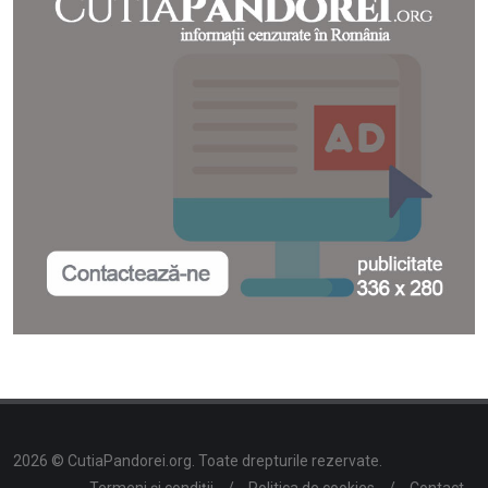
2026 © CutiaPandorei.org. Toate drepturile rezervate.
Termeni și condiții
/
Politica de cookies
/
Contact