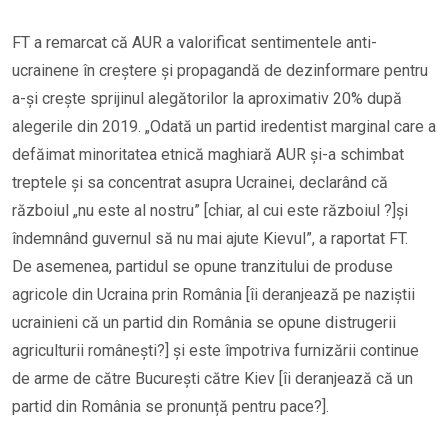
FT a remarcat că AUR a valorificat sentimentele anti-
ucrainene în creștere și propagandă de dezinformare pentru
a-și crește sprijinul alegătorilor la aproximativ 20% după
alegerile din 2019. „Odată un partid iredentist marginal care a
defăimat minoritatea etnică maghiară AUR și-a schimbat
treptele și sa concentrat asupra Ucrainei, declarând că
războiul „nu este al nostru” [chiar, al cui este războiul ?]și
îndemnând guvernul să nu mai ajute Kievul”, a raportat FT.
De asemenea, partidul se opune tranzitului de produse
agricole din Ucraina prin România [îi deranjează pe naziștii
ucrainieni că un partid din România se opune distrugerii
agriculturii românești?] și este împotriva furnizării continue
de arme de către București către Kiev [îi deranjează că un
partid din România se pronunță pentru pace?].