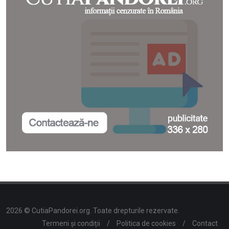
2026 © CutiaPandorei.org. Toate drepturile rezervate.
Termeni și condiții
/
Politica de cookies
/
Contact