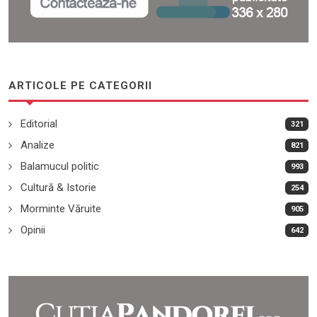
ARTICOLE PE CATEGORII
Editorial
321
Analize
821
Balamucul politic
993
Cultură & Istorie
254
Morminte Văruite
905
Opinii
642