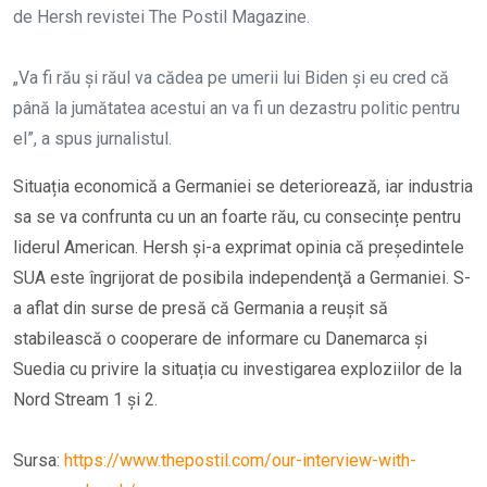
de Hersh revistei The Postil Magazine.
„Va fi rău și răul va cădea pe umerii lui Biden și eu cred că
până la jumătatea acestui an va fi un dezastru politic pentru
el”, a spus jurnalistul.
Situația economică a Germaniei se deteriorează, iar industria
sa se va confrunta cu un an foarte rău, cu consecințe pentru
liderul American. Hersh şi-a exprimat opinia că preşedintele
SUA este îngrijorat de posibila independenţă a Germaniei. S-
a aflat din surse de presă că Germania a reușit să
stabilească o cooperare de informare cu Danemarca și
Suedia cu privire la situația cu investigarea exploziilor de la
Nord Stream 1 și 2.
Sursa:
https://www.thepostil.com/our-interview-with-