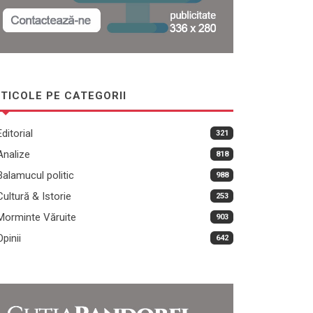
TICOLE PE CATEGORII
Editorial
321
Analize
818
Balamucul politic
988
Cultură & Istorie
253
Morminte Văruite
903
Opinii
642