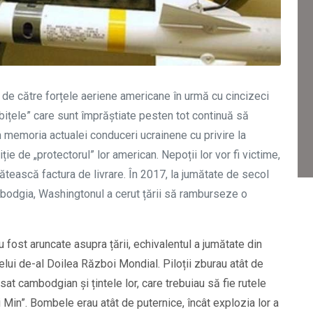
e către forțele aeriene americane în urmă cu cincizeci
mbițele” care sunt împrăștiate pesten tot continuă să
memoria actualei conduceri ucrainene cu privire la
ie de „protectorul” lor american. Nepoții lor vor fi victime,
plătească factura de livrare. În 2017, la jumătate de secol
dgia, Washingtonul a cerut țării să ramburseze o
 fost aruncate asupra țării, echivalentul a jumătate din
elui de-al Doilea Război Mondial. Piloții zburau atât de
sat cambodgian și țintele lor, care trebuiau să fie rutele
Min”. Bombele erau atât de puternice, încât explozia lor a