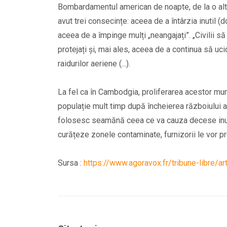
Bombardamentul american de noapte, de la o alti
avut trei consecințe: aceea de a întârzia inutil (d
aceea de a împinge mulți „neangajați”. „Civilii s
protejați și, mai ales, aceea de a continua să uci
raidurilor aeriene (...).
La fel ca în Cambodgia, proliferarea acestor muni
populație mult timp după încheierea războiului 
folosesc seamănă ceea ce va cauza decese inutile
curățeze zonele contaminate, furnizorii le vor pr
Sursa :
https://www.agoravox.fr/tribune-libre/a