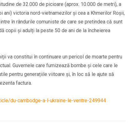
tudine de 32.000 de picioare (aprox. 10.000 de metri), a
oi ani) victoria nord-vietnamezilor și cea a Khmerilor Roșii,
ă intre în rândurile comuniste de care se pretindea că sunt
dă copii și adulți la peste 50 de ani de la încheierea
ții va constitui în continuare un pericol de moarte pentru
actual. Guvernele care furnizează bombe și cele care le
 pentru generațiile viitoare și, în loc să le ajute să
ezenta factura.
rticle/du-cambodge-a-l-ukraine-le-ventre-249944