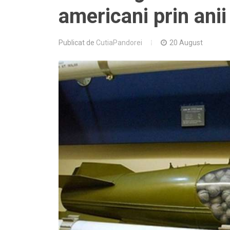
americani prin anii
Publicat de
CutiaPandorei
20 August