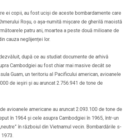
re ei copii, au fost uciși de aceste bombardamente care
e Khmerului Roșu, o așa-numită mișcare de gherilă maoistă
 următoarele patru ani, moartea a peste două milioane de
in cauza neglijenței lor.
u dezvăluit, după ce au studiat documente de arhivă
upra Cambodgiei au fost chiar mai masive decât se
nsula Guam, un teritoriu al Pacificului american, avioanele
000 de ieșiri și au aruncat 2.756.941 de tone de
unde avioanele americane au aruncat 2.093.100 de tone de
eput în 1964 și cele asupra Cambodgiei în 1965, într-un
neutre” în războiul din Vietnamul vecin. Bombardările s-
n 1973.