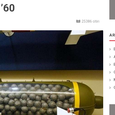
 ’60
25386 citiri
AR