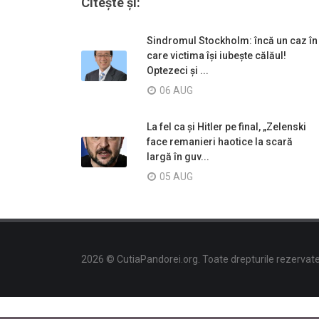
Citește și:
Sindromul Stockholm: încă un caz în
care victima își iubește călăul!
Optezeci și ...
06 AUG
La fel ca și Hitler pe final, „Zelenski
face remanieri haotice la scară
largă în guv...
05 AUG
2026 © CutiaPandorei.org. Toate drepturile rezervate