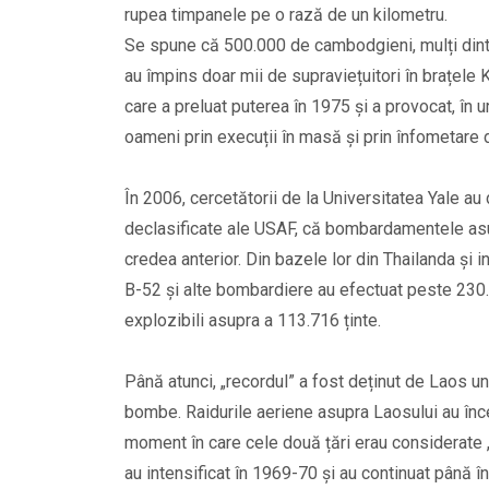
rupea timpanele pe o rază de un kilometru.
Se spune că 500.000 de cambodgieni, mulți dint
au împins doar mii de supraviețuitori în brațel
care a preluat puterea în 1975 și a provocat, în
oameni prin execuții în masă și prin înfometare d
În 2006, cercetătorii de la Universitatea Yale a
declasificate ale USAF, că bombardamentele as
credea anterior. Din bazele lor din Thailanda și i
B-52 și alte bombardiere au efectuat peste 230.
explozibili asupra a 113.716 ținte.
Până atunci, „recordul” a fost deținut de Laos 
bombe. Raidurile aeriene asupra Laosului au înc
moment în care cele două țări erau considerate „
au intensificat în 1969-70 și au continuat până î