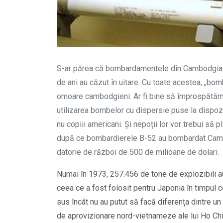
S-ar părea că bombardamentele din Cambodgia d
de ani au căzut în uitare. Cu toate acestea, „bo
omoare cambodgieni. Ar fi bine să împrospătăm 
utilizarea bombelor cu dispersie puse la dispoziț
nu copiii americani. Și nepoții lor vor trebui să 
după ce bombardierele B-52 au bombardat Cambo
datorie de război de 500 de milioane de dolari.
Numai în 1973, 257.456 de tone de explozibili au
ceea ce a fost folosit pentru Japonia în timpul c
sus încât nu au putut să facă diferența dintre un 
de aprovizionare nord-vietnameze ale lui Ho Chi 