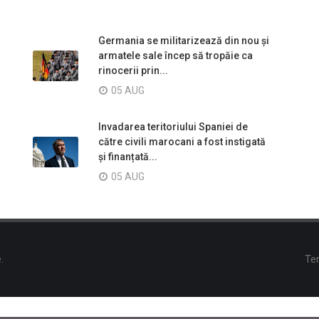
Germania se militarizează din nou și
armatele sale încep să tropăie ca
rinocerii prin...
05 AUG
Invadarea teritoriului Spaniei de
către civili marocani a fost instigată
și finanțată...
05 AUG
.
Ter