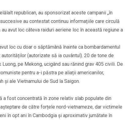
elălalt republican, au sponsorizat aceste campanii „în
 succesive au contestat continuu informațiile care circulă
au avut loc câteva raiduri aeriene loc în această regiune a
 avut loc cu doar o săptămână înainte ca bombardamentul
vit autorităților (autorizate să ia cuvântul). 20 de tone de
k Luong, pe Mekong, ucigând sau rănind grav 405 civili. De
omuniste pentru a-i păstra pe aliații americanilor,
și ale Vietnamului de Sud la Saigon.
 a fost concentrată în zone relativ slab populate din
 așteptare de către forțele nord-vietnameze, dar victimele
eni în opt ani în Cambodgia și aproximativ jumătate în