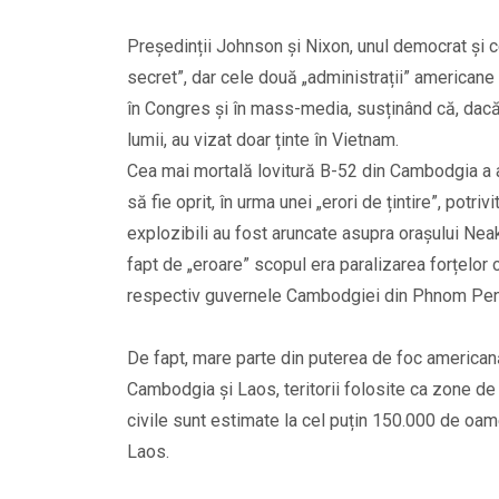
Președinții Johnson și Nixon, unul democrat și c
secret”, dar cele două „administrații” americane
în Congres și în mass-media, susținând că, dacă 
lumii, au vizat doar ținte în Vietnam.
Cea mai mortală lovitură B-52 din Cambodgia a
să fie oprit, în urma unei „erori de țintire”, potri
explozibili au fost aruncate asupra orașului Nea
fapt de „eroare” scopul era paralizarea forțelor c
respectiv guvernele Cambodgiei din Phnom Penh 
De fapt, mare parte din puterea de foc americană
Cambodgia și Laos, teritorii folosite ca zone de
civile sunt estimate la cel puțin 150.000 de oam
Laos.