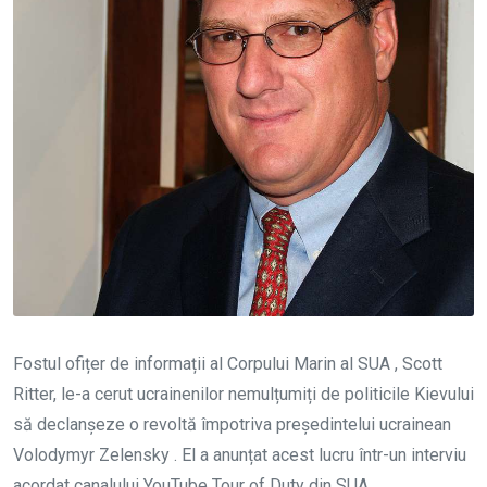
Fostul ofițer de informații al Corpului Marin al SUA , Scott
Ritter, le-a cerut ucrainenilor nemulțumiți de politicile Kievului
să declanșeze o revoltă împotriva președintelui ucrainean
Volodymyr Zelensky . El a anunțat acest lucru într-un interviu
acordat canalului YouTube Tour of Duty din SUA .