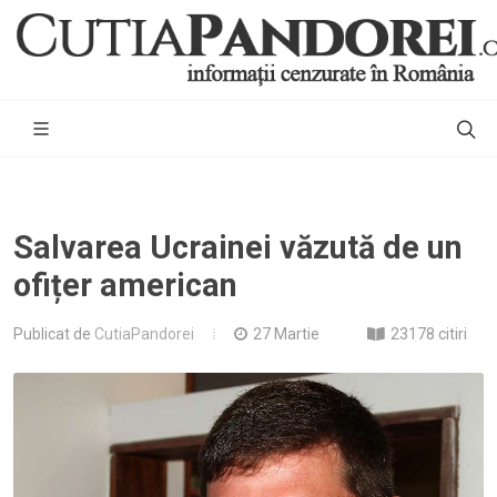
Salvarea Ucrainei văzută de un
ofițer american
Publicat de
CutiaPandorei
27 Martie
23178 citiri