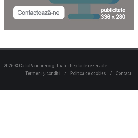
2026 © CutiaPandorei.org. Toate drepturile rezervate.
Termeni și condiții
/
Politica de cookies
/
Contact