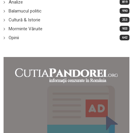
Analize
819
Balamucul politic
990
Cultură & Istorie
253
Morminte Văruite
903
Opinii
642