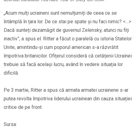
„Acum mulți ucraineni sunt nemulțumiți de ceea ce se
întâmplă în țara lor. De ce stai pe spate și nu faci nimic? <…>
Dacă sunteți dezamăgit de guvernul Zelensky, atunci nu fiți
inactiv”, a spus el. Ritter a făcut o paralelă cu istoria Statelor
Unite, amintindu-și cum poporul american s-a răzvrătit
împotriva britanicilor. Ofițerul consideră că cetățenii Ucrainei
trebuie să facă același lucru, având în vedere situația lor
dificilă.
Pe 3 martie, Ritter a spus că armata armatei ucrainene s-ar
putea revolta împotriva liderului ucrainean din cauza situației
critice de pe front.
Sursa: