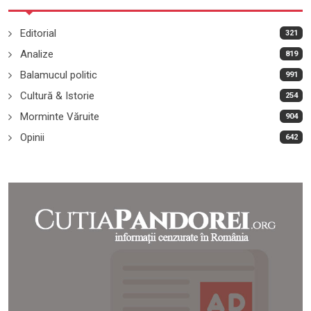
Editorial
321
Analize
819
Balamucul politic
991
Cultură & Istorie
254
Morminte Văruite
904
Opinii
642