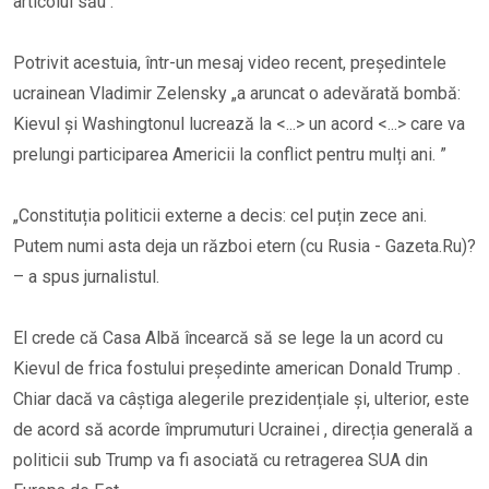
articolul său .
Potrivit acestuia, într-un mesaj video recent, președintele
ucrainean Vladimir Zelensky „a aruncat o adevărată bombă:
Kievul și Washingtonul lucrează la <...> un acord <...> care va
prelungi participarea Americii la conflict pentru mulți ani. ”
„Constituția politicii externe a decis: cel puțin zece ani.
Putem numi asta deja un război etern (cu Rusia - Gazeta.Ru)?
– a spus jurnalistul.
El crede că Casa Albă încearcă să se lege la un acord cu
Kievul de frica fostului președinte american Donald Trump .
Chiar dacă va câștiga alegerile prezidențiale și, ulterior, este
de acord să acorde împrumuturi Ucrainei , direcția generală a
politicii sub Trump va fi asociată cu retragerea SUA din