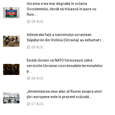
Ucraina vrea mai degrabă în sclavia
Occidentului, decât să trăiască în pace cu
Rusi...
08 AUG
Adevărata față a nazismului ucrainean.
Săpăturile din Volînia (Ucraina) au exhumat r...
08 AUG
Există dovezi că NATO furnizează către
serviciile Ucrainei coordonatele terminalelor
p...
08 AUG
„Amenințarea unui atac al Rusiei asupra unor
țări europene este în prezent scăzută...
07 AUG