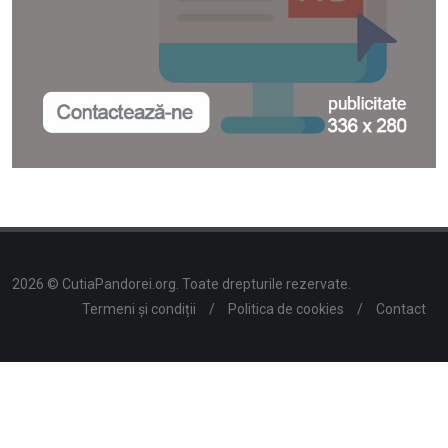
2026 © CutiaPandorei.org. Toate drepturile rezervate.
Termeni și condiții
/
Politica de cookies
/
Contact