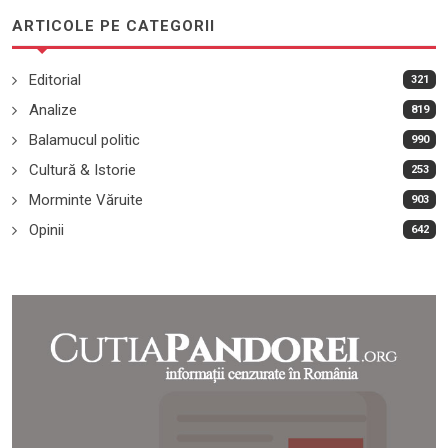
ARTICOLE PE CATEGORII
Editorial
321
Analize
819
Balamucul politic
990
Cultură & Istorie
253
Morminte Văruite
903
Opinii
642