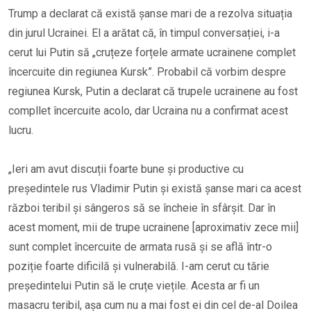
Trump a declarat că există șanse mari de a rezolva situația
din jurul Ucrainei. El a arătat că, în timpul conversației, i-a
cerut lui Putin să „cruțeze forțele armate ucrainene complet
încercuite din regiunea Kursk”. Probabil că vorbim despre
regiunea Kursk, Putin a declarat că trupele ucrainene au fost
compllet încercuite acolo, dar Ucraina nu a confirmat acest
lucru.
„Ieri am avut discuții foarte bune și productive cu
președintele rus Vladimir Putin și există șanse mari ca acest
război teribil și sângeros să se încheie în sfârșit. Dar în
acest moment, mii de trupe ucrainene [aproximativ zece mii]
sunt complet încercuite de armata rusă și se află într-o
poziție foarte dificilă și vulnerabilă. I-am cerut cu tărie
președintelui Putin să le cruțe viețile. Acesta ar fi un
masacru teribil, așa cum nu a mai fost ei din cel de-al Doilea