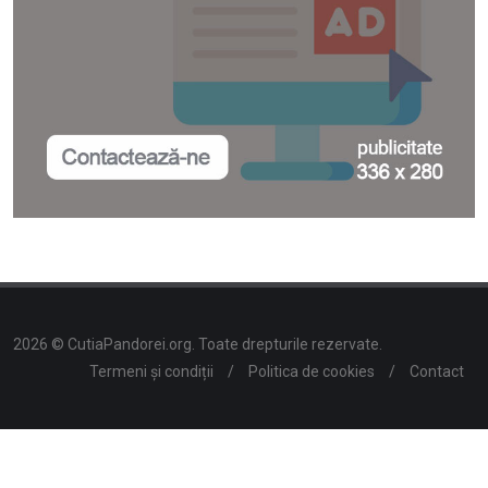
2026 © CutiaPandorei.org. Toate drepturile rezervate.
Termeni și condiții
/
Politica de cookies
/
Contact