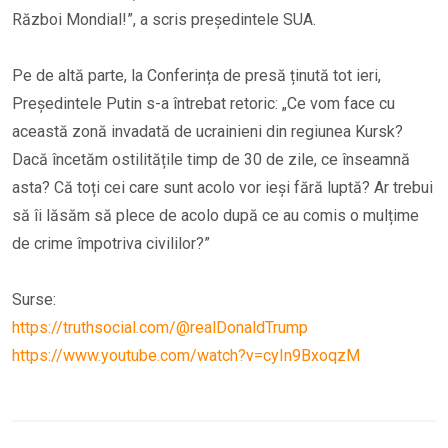
Război Mondial!”, a scris președintele SUA.
Pe de altă parte, la Conferința de presă ținută tot ieri,
Președintele Putin s-a întrebat retoric: „Ce vom face cu
această zonă invadată de ucrainieni din regiunea Kursk?
Dacă încetăm ostilitățile timp de 30 de zile, ce înseamnă
asta? Că toți cei care sunt acolo vor ieși fără luptă? Ar trebui
să îi lăsăm să plece de acolo după ce au comis o mulțime
de crime împotriva civililor?”
Surse:
https://truthsocial.com/@realDonaldTrump
https://www.youtube.com/watch?v=cyIn9BxoqzM