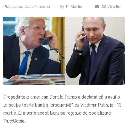
Publicat de
CutiaPandorei
14 Martie
23276 citiri
Președintele american Donald Trump a declarat că a avut o
„discuție foarte bună și productivă” cu Vladimir Putin, joi, 13
martie. El a scris acest lucru pe rețeaua de socializare
TruthSocial.