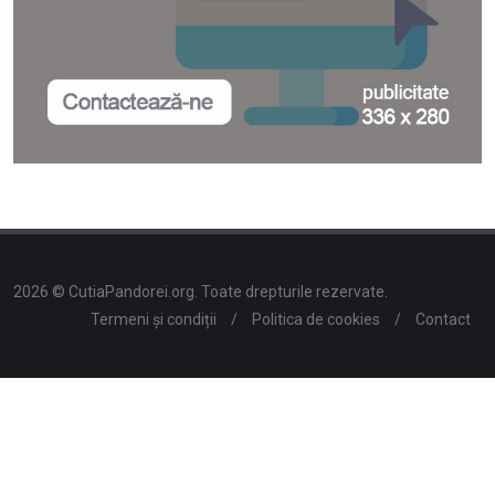
2026 © CutiaPandorei.org. Toate drepturile rezervate.
Termeni și condiții
/
Politica de cookies
/
Contact