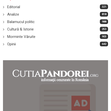
Editorial
321
Analize
818
Balamucul politic
988
Cultură & Istorie
253
Morminte Văruite
903
Opinii
642