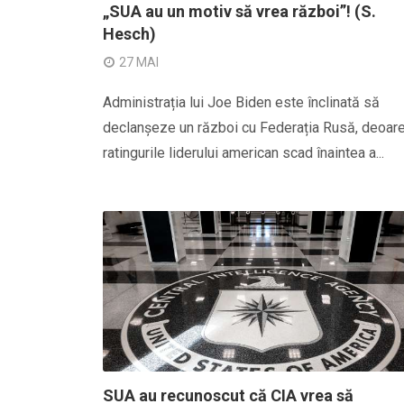
„SUA au un motiv să vrea război”! (S.
Hesch)
27 MAI
Administrația lui Joe Biden este înclinată să
declanșeze un război cu Federația Rusă, deoar
ratingurile liderului american scad înaintea a...
SUA au recunoscut că CIA vrea să