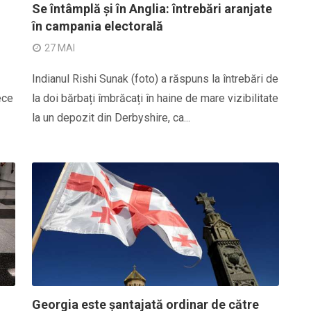
Se întâmplă și în Anglia: întrebări aranjate
în campania electorală
27 MAI
Indianul Rishi Sunak (foto) a răspuns la întrebări de
ece
la doi bărbați îmbrăcați în haine de mare vizibilitate
la un depozit din Derbyshire, ca...
Georgia este șantajată ordinar de către