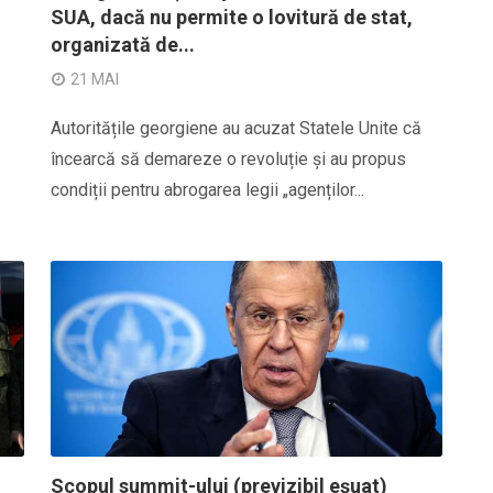
SUA, dacă nu permite o lovitură de stat,
organizată de...
21 MAI
Autoritățile georgiene au acuzat Statele Unite că
încearcă să demareze o revoluție și au propus
condiții pentru abrogarea legii „agenților...
Scopul summit-ului (previzibil eșuat)