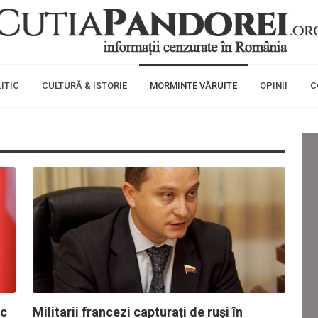
ITIC
CULTURĂ & ISTORIE
MORMINTE VĂRUITE
OPINII
C
sc
Militarii francezi capturați de ruși în