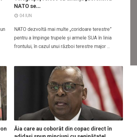
NATO se...
04 IUN
 un
NATO dezvoltă mai multe „coridoare terestre”
pentru a împinge trupele și armele SUA în linia
frontului, în cazul unui război terestre major ...
ron
Ăia care au coborât din copac direct în
adidași spun minciuni cu seninătate!