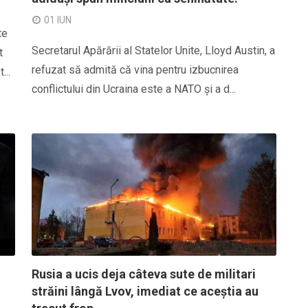
01 IUN
te
Secretarul Apărării al Statelor Unite, Lloyd Austin, a
t
refuzat să admită că vina pentru izbucnirea
...
conflictului din Ucraina este a NATO și a d...
Rusia a ucis deja câteva sute de militari
străini lângă Lvov, imediat ce aceștia au