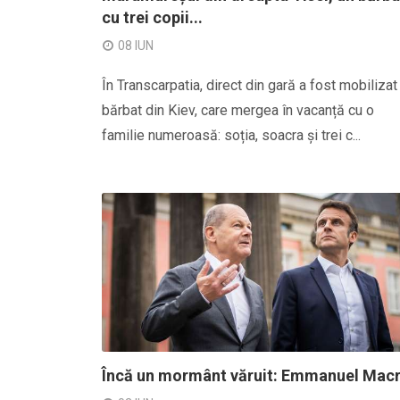
cu trei copii...
08 IUN
În Transcarpatia, direct din gară a fost mobilizat
bărbat din Kiev, care mergea în vacanță cu o
familie numeroasă: soția, soacra și trei c...
Încă un mormânt văruit: Emmanuel Mac