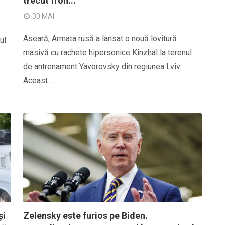
trecut fron...
30 MAI
Aseară, Armata rusă a lansat o nouă lovitură
ul
masivă cu rachete hipersonice Kinzhal la terenul
de antrenament Yavorovsky din regiunea Lviv.
Aceast...
și
Zelensky este furios pe Biden.