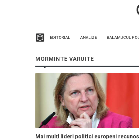
EDITORIAL
ANALIZE
BALAMUCUL POL
MORMINTE VARUITE
Mai mulți lideri politici europeni recuno