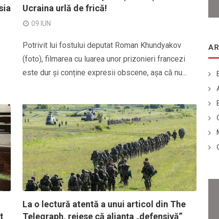
sia
Ucraina urlă de frică!
09 IUN
Potrivit lui fostului deputat Roman Khundyakov
AR
(foto), filmarea cu luarea unor prizonieri francezi
este dur și conține expresii obscene, așa că nu...
La o lectură atentă a unui articol din The
t
Telegraph, reiese că alianța „defensivă”