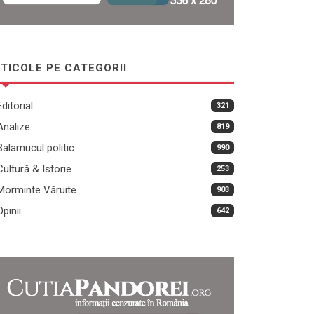
TICOLE PE CATEGORII
Editorial
321
Analize
819
Balamucul politic
990
Cultură & Istorie
253
Morminte Văruite
903
Opinii
642