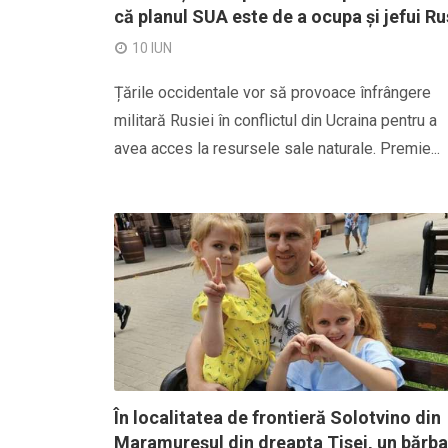
că planul SUA este de a ocupa și jefui Ru
10 IUN
Țările occidentale vor să provoace înfrângere
militară Rusiei în conflictul din Ucraina pentru a
avea acces la resursele sale naturale. Premie...
În localitatea de frontieră Solotvino din
Maramureșul din dreapta Tisei, un bărba