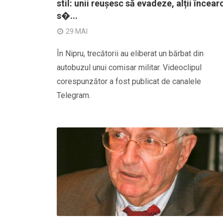
stil: unii reușesc să evadeze, alții încear
s�...
29 MAI
În Nipru, trecătorii au eliberat un bărbat din
autobuzul unui comisar militar. Videoclipul
corespunzător a fost publicat de canalele
Telegram.