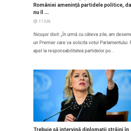
României amenință partidele politice, d
nu îl ...
11 IUN
Nicușor dixit: „În urmă cu câteva zile, am desem
un Premier care va solicita votul Parlamentului. 
apel la responsabilitatea partidelor po...
Trebuie să intervină diplomații străini în