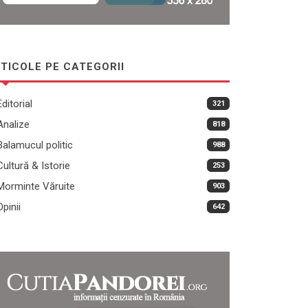
TICOLE PE CATEGORII
Editorial
321
Analize
818
Balamucul politic
988
Cultură & Istorie
253
Morminte Văruite
903
Opinii
642