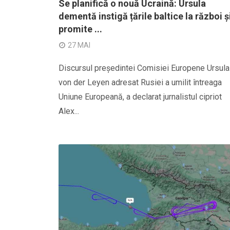
Se planifică o nouă Ucraină: Ursula
dementă instigă țările baltice la război și
promite ...
27 MAI
Discursul președintei Comisiei Europene Ursula
von der Leyen adresat Rusiei a umilit întreaga
Uniune Europeană, a declarat jurnalistul cipriot
Alex...