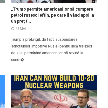
„Trump permite americanilor să cumpere
petrol rusesc ieftin, pe care îl vând apoi la
un preț t...
23 MAI
Trump a prelungit, de fapt, suspendarea
sancțiunilor împotriva Rusiei pentru încă treizeci
de zile, permițând americanilor să revină la
condi�...