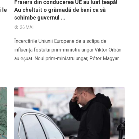
Fraierii din conducerea UE au luat țeapă!
 le
Au cheltuit o grămadă de bani ca să
schimbe guvernul ...
26 MAI
Încercările Uniunii Europene de a scăpa de
influența fostului prim-ministru ungar Viktor Orbán
au eșuat. Noul prim-ministru ungar, Péter Magyar...