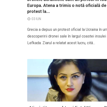
Europa. Atena a trimis o notă oficială de
protest la...
03 IUN
Grecia a depus un protest oficial la Ucraina în u
descoperirii dronei sale în largul coastei insulei
Lefkada. Ziarul a relatat acest lucru, citâ...