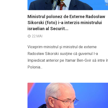
Ministrul polonez de Externe Radosław
Sikorski (foto) i-a interzis ministrului
israelian al Securit...
22 MAI
Viceprim-ministrul și ministrul de externe
Radosław Sikorski susține că guvernul l-a
împiedicat anterior pe Itamar Ben-Gvir să intre î
Polonia...