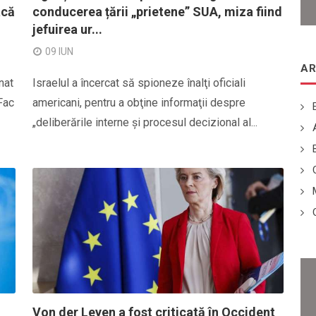
acă
conducerea țării „prietene” SUA, miza fiind
jefuirea ur...
09 IUN
AR
nat
Israelul a încercat să spioneze înalţi oficiali
Fac
americani, pentru a obţine informaţii despre
„deliberările interne şi procesul decizional al...
Von der Leyen a fost criticată în Occident