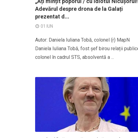
„Ați mințit poporul / cu idiotul Nicușorul!
Adevărul despre drona de la Galați
prezentat d...
01 IUN
Autor: Daniela Iuliana Tobă, colonel (r) MapN
Daniela Iuliana Tobă, fost șef birou relații public
colonel în cadrul STS, absolventă a ...