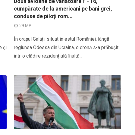
”
Două avioane de vânătoare F - 16,
cumpărate de la americani pe bani grei,
conduse de piloți rom...
29 MAI
În orașul Galați, situat în estul României, lângă
e și
regiunea Odessa din Ucraina, o dronă s-a prăbușit
într-o clădire rezidențială înaltă...