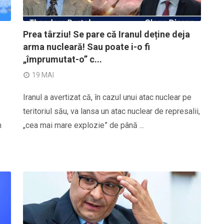
Prea târziu! Se pare că Iranul deține deja
arma nucleară! Sau poate i-o fi
„împrumutat-o” c...
19 MAI
Iranul a avertizat că, în cazul unui atac nuclear pe
teritoriul său, va lansa un atac nuclear de represalii,
n
„cea mai mare explozie” de până ...