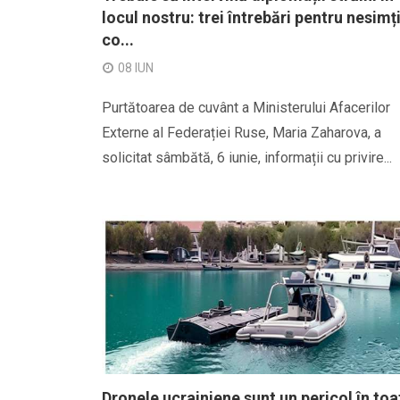
locul nostru: trei întrebări pentru nesimț
co...
08 IUN
Purtătoarea de cuvânt a Ministerului Afacerilor
Externe al Federației Ruse, Maria Zaharova, a
solicitat sâmbătă, 6 iunie, informații cu privire...
Dronele ucrainiene sunt un pericol în toa