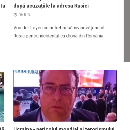
ita
după acuzațiile la adresa Rusiei
06 IUN
Von der Leyen nu ar trebui să învinovăţească
Rusia pentru incidentul cu drona din România
tă
Ucraina - pericolul mondial al terorismului