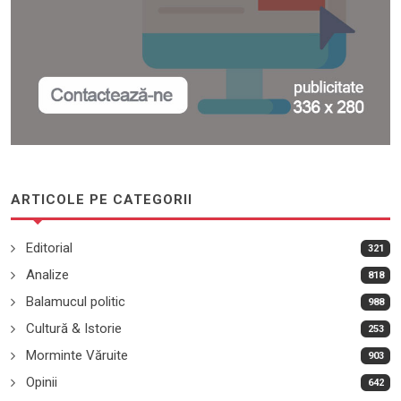
ARTICOLE PE CATEGORII
Editorial
321
Analize
818
Balamucul politic
988
Cultură & Istorie
253
Morminte Văruite
903
Opinii
642