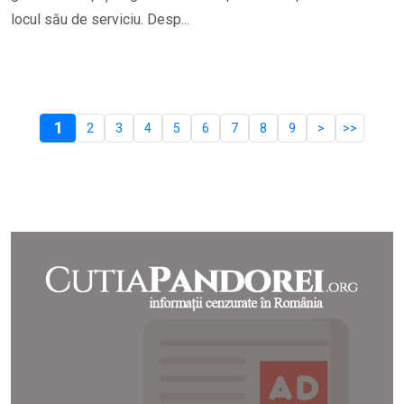
locul său de serviciu. Desp...
1
2
3
4
5
6
7
8
9
>
>>