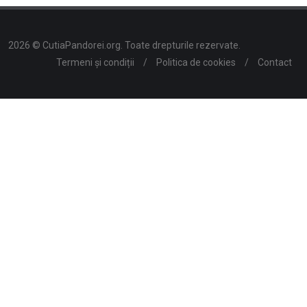
2026 © CutiaPandorei.org. Toate drepturile rezervate.
Termeni și condiții
/
Politica de cookies
/
Contact