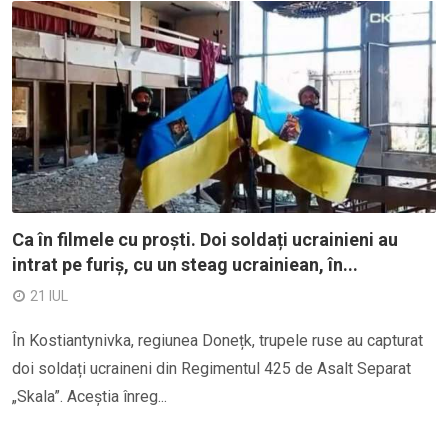
Ca în filmele cu proști. Doi soldați ucrainieni au
intrat pe furiș, cu un steag ucrainiean, în...
21 IUL
În Kostiantynivka, regiunea Donețk, trupele ruse au capturat
doi soldați ucraineni din Regimentul 425 de Asalt Separat
„Skala”. Aceștia înreg...