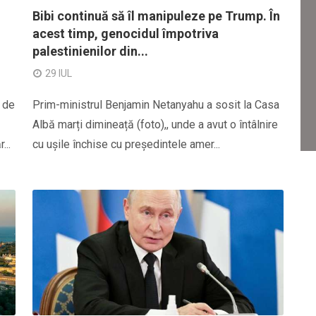
Bibi continuă să îl manipuleze pe Trump. În
acest timp, genocidul împotriva
palestinienilor din...
29 IUL
 de
Prim-ministrul Benjamin Netanyahu a sosit la Casa
Albă marți dimineață (foto),, unde a avut o întâlnire
...
cu ușile închise cu președintele amer...