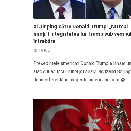
Xi Jinping către Donald Trump: „Nu mai
minți”! Integritatea lui Trump sub semnu
întrebării
18 IUL
Președintele american Donald Trump a lansat u
atac dur asupra Chinei joi seară, acuzând Beijing
de interferență în alegerile americane, o mi�...