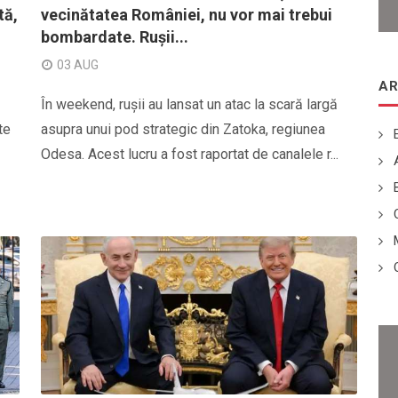
tă,
vecinătatea României, nu vor mai trebui
bombardate. Rușii...
03 AUG
AR
În weekend, rușii au lansat un atac la scară largă
te
asupra unui pod strategic din Zatoka, regiunea
Odesa. Acest lucru a fost raportat de canalele r...