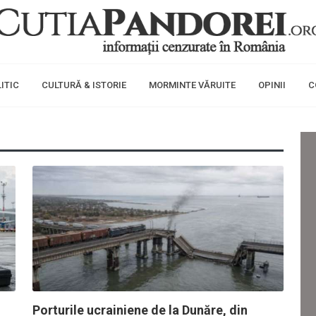
ITIC
CULTURĂ & ISTORIE
MORMINTE VĂRUITE
OPINII
C
Porturile ucrainiene de la Dunăre, din