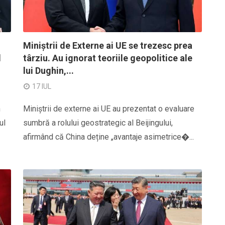
Miniștrii de Externe ai UE se trezesc prea
l
târziu. Au ignorat teoriile geopolitice ale
lui Dughin,...
17 IUL
n
Miniștrii de externe ai UE au prezentat o evaluare
ul
sumbră a rolului geostrategic al Beijingului,
afirmând că China deține „avantaje asimetrice�...