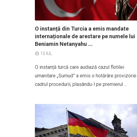
O instanță din Turcia a emis mandate
internaționale de arestare pe numele lui
Beniamin Netanyahu ...
15 IUL
O instanță turcă care audiază cazul flotilei
umanitare „Sumud” a emis o hotărâre provizorie 
cadrul procedurii, plasându-l pe premierul ...