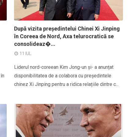
După vizita președintelui Chinei Xi Jinping
în Coreea de Nord, Axa telurocratică se
consolideaz�...
11 IUL
Liderul nord-coreean Kim Jong-un și- a anunțat
în
disponibilitatea de a colabora cu președintele
chinez Xi Jinping pentru a ridica relațiile dintre c...