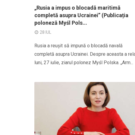
„Rusia a impus o blocadă maritimă
completă asupra Ucrainei” (Publicația
poloneză Myśl Pols...
28 IUL
Rusia a reușit să impună o blocadă navală
completă asupra Ucrainei. Despre aceasta a rela
luni, 27 iulie, ziarul polonez Myśl Polska. „Arm...