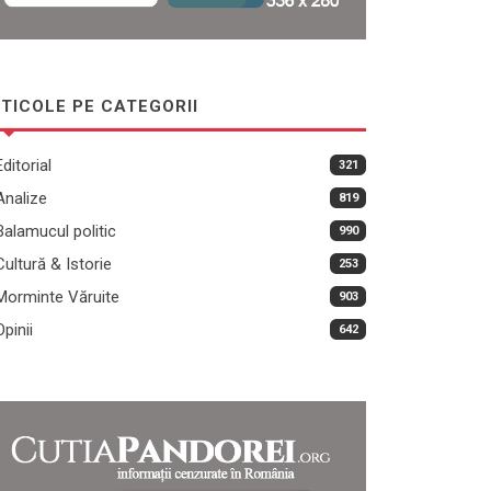
TICOLE PE CATEGORII
Editorial
321
Analize
819
Balamucul politic
990
Cultură & Istorie
253
Morminte Văruite
903
Opinii
642