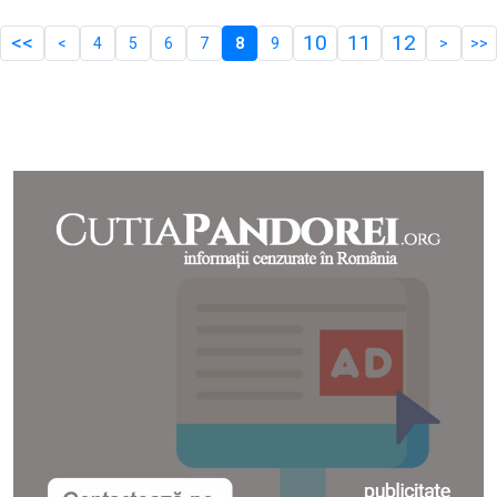
<<
10
11
12
<
4
5
6
7
8
9
>
>>