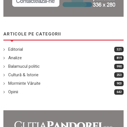
ARTICOLE PE CATEGORII
Editorial
321
Analize
819
Balamucul politic
990
Cultură & Istorie
253
Morminte Văruite
903
Opinii
642