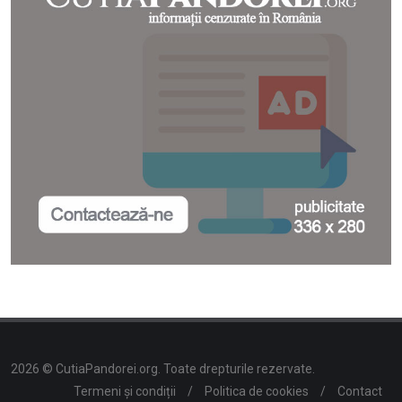
2026 © CutiaPandorei.org. Toate drepturile rezervate.
Termeni și condiții
/
Politica de cookies
/
Contact