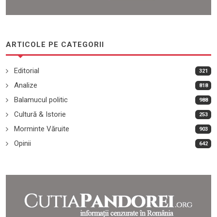
ARTICOLE PE CATEGORII
Editorial
321
Analize
818
Balamucul politic
988
Cultură & Istorie
253
Morminte Văruite
903
Opinii
642