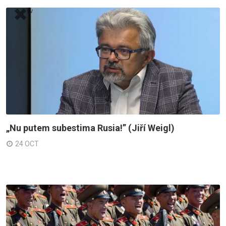
„Nu putem subestima Rusia!” (Jiří Weigl)
24 OCT