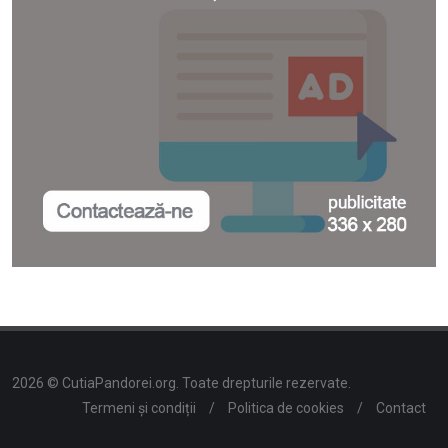
2026 © CutiaPandorei.org. Toate drepturile rezervate.
Termeni și condiții
/
Politica de cookies
/
Contact