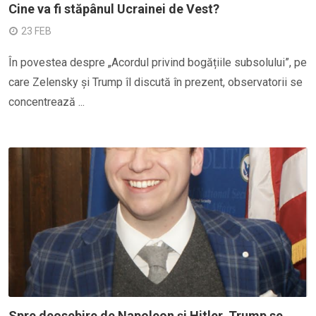
Cine va fi stăpânul Ucrainei de Vest?
23 FEB
În povestea despre „Acordul privind bogățiile subsolului”, pe
care Zelensky și Trump îl discută în prezent, observatorii se
concentrează ...
Spre deosebire de Napoleon și Hitler, Trump se