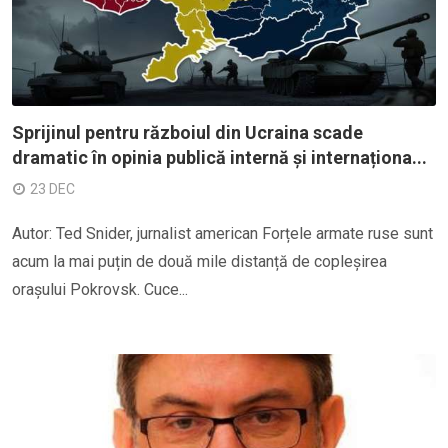
Sprijinul pentru războiul din Ucraina scade
dramatic în opinia publică internă și internaționa...
23 DEC
Autor: Ted Snider, jurnalist american Forțele armate ruse sunt
acum la mai puțin de două mile distanță de copleșirea
orașului Pokrovsk. Cuce...